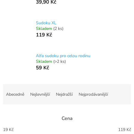
39,90 Kč
Sudoku XL
Skladem
(2 ks)
119 Kč
Alfa sudoku pro celou rodinu
Skladem
(>2 ks)
59 Kč
Ř
a
Abecedně
Nejlevnější
Nejdražší
Nejprodávanější
z
e
n
Cena
í
p
19
Kč
119
Kč
r