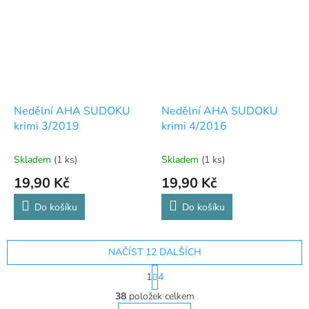
Nedělní AHA SUDOKU
Nedělní AHA SUDOKU
krimi 3/2019
krimi 4/2016
Skladem
(1 ks)
Skladem
(1 ks)
19,90 Kč
19,90 Kč
Do košíku
Do košíku
NAČÍST 12 DALŠÍCH
S
1
4
t
O
r
38
položek celkem
v
á