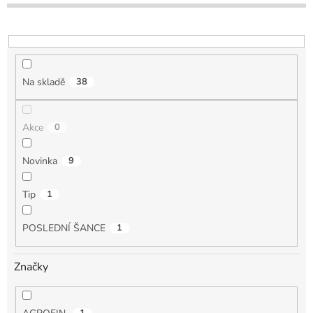
o
d
u
k
t
Na skladě
38
ů
Akce
0
Novinka
9
Tip
1
POSLEDNÍ ŠANCE
1
Značky