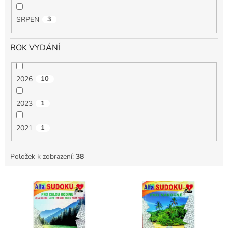
SRPEN
3
ROK VYDÁNÍ
2026
10
2023
1
2021
1
Položek k zobrazení:
38
V
ý
p
i
s