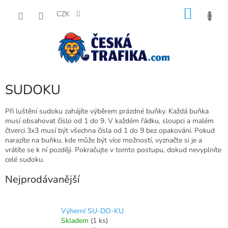
Přejít
NÁKU
na
CZK
obsah
KOŠÍK
SUDOKU
Při luštění sudoku zahájíte výběrem prázdné buňky. Každá buňka
musí obsahovat číslo od 1 do 9. V každém řádku, sloupci a malém
čtverci 3x3 musí být všechna čísla od 1 do 9 bez opakování. Pokud
narazíte na buňku, kde může být více možností, vyznačte si je a
vrátíte se k ní později. Pokračujte v tomto postupu, dokud nevyplníte
celé sudoku.
Nejprodávanější
Výherní SU-DO-KU
Skladem
(1 ks)