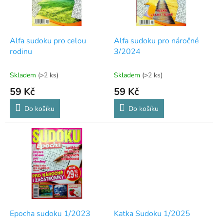
p
r
o
d
Alfa sudoku pro celou
Alfa sudoku pro náročné
u
rodinu
3/2024
k
t
Skladem
(>2 ks)
Skladem
(>2 ks)
ů
59 Kč
59 Kč
Do košíku
Do košíku
Epocha sudoku 1/2023
Katka Sudoku 1/2025