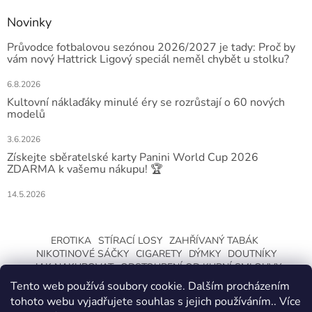
Novinky
Průvodce fotbalovou sezónou 2026/2027 je tady: Proč by
vám nový Hattrick Ligový speciál neměl chybět u stolku?
6.8.2026
Kultovní náklaďáky minulé éry se rozrůstají o 60 nových
modelů
3.6.2026
Získejte sběratelské karty Panini World Cup 2026
ZDARMA k vašemu nákupu! 🏆
14.5.2026
EROTIKA
STÍRACÍ LOSY
ZAHŘÍVANÝ TABÁK
NIKOTINOVÉ SÁČKY
CIGARETY
DÝMKY
DOUTNÍKY
JAK NAKUPOVAT
ODSTOUPENÍ OD KUPNÍ SMLOUVY
Tento web používá soubory cookie. Dalším procházením
tohoto webu vyjadřujete souhlas s jejich používáním.. Více