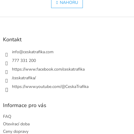
l
NAHORU
n
á
k
o
d
v
Z
a
á
c
á
n
í
p
í
p
a
Kontakt
r
t
v
í
info
@
ceskatrafika.com
k
y
777 331 200
v
https://www.facebook.com/ceskatrafika
ý
p
/ceskatrafika/
i
https://www.youtube.com/@CeskaTrafika
s
u
Informace pro vás
FAQ
Otevírací doba
Ceny dopravy