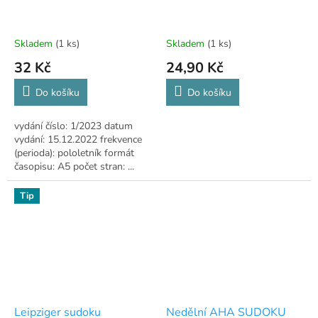
Skladem
(1 ks)
Skladem
(1 ks)
32 Kč
24,90 Kč
Do košíku
Do košíku
vydání číslo: 1/2023 datum
vydání: 15.12.2022 frekvence
(perioda): pololetník formát
časopisu: A5 počet stran: ...
vydavatel: RF Hobby
Tip
Leipziger sudoku
Nedělní AHA SUDOKU