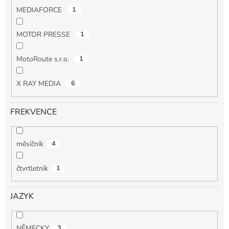
MEDIAFORCE
1
MOTOR PRESSE
1
MotoRoute s.r.o.
1
X RAY MEDIA
6
FREKVENCE
měsíčník
4
čtvrtletník
1
JAZYK
NĚMECKY
3