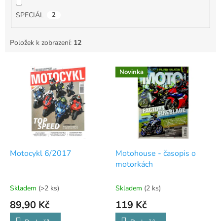
SPECIÁL
2
Položek k zobrazení:
12
V
Novinka
ý
p
i
s
p
r
o
d
Motocykl 6/2017
Motohouse - časopis o
u
motorkách
k
t
Skladem
(>2 ks)
Skladem
(2 ks)
ů
89,90 Kč
119 Kč