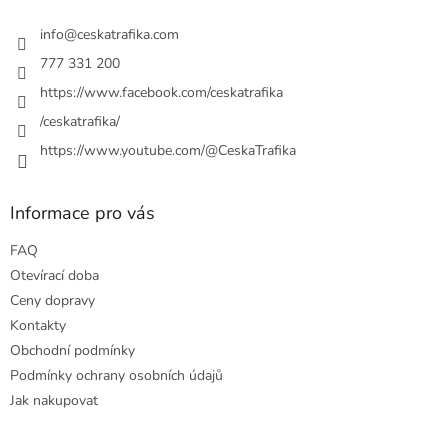
t
í
í
info
@
ceskatrafika.com
p
r
777 331 200
v
https://www.facebook.com/ceskatrafika
k
y
/ceskatrafika/
v
ý
https://www.youtube.com/@CeskaTrafika
p
i
s
Informace pro vás
u
FAQ
Otevírací doba
Ceny dopravy
Kontakty
Obchodní podmínky
Podmínky ochrany osobních údajů
Jak nakupovat