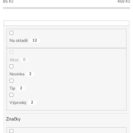
85
Kč
459
Kč
r
o
d
u
k
t
Na skladě
12
ů
Akce
0
Novinka
2
Tip
2
Výprodej
2
Značky