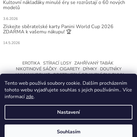
Kultovní náklaďáky minulé éry se rozrůstají o 60 nových
modelů
3.6.2026
Získejte sběratelské karty Panini World Cup 2026
ZDARMA k vašemu nákupu! 🏆
14.5.2026
EROTIKA
STÍRACÍ LOSY
ZAHŘÍVANÝ TABÁK
NIKOTINOVÉ SÁČKY
CIGARETY
DÝMKY
DOUTNÍKY
JAK NAKUPOVAT
ODSTOUPENÍ OD KUPNÍ SMLOUVY
Tento web používá soubory cookie. Dalším procházením
tohoto webu vyjadřujete souhlas s jejich používáním.. Více
informací
zde
.
Nastavení
Vytvořil Shoptet
ZMĚNA OTEVÍRACÍ DOBY O LETNÍCH
PRÁZDNINÁCH. KLIKNETE A DOZVÍTE SE
Souhlasím
Copyright 2026
CeskaTrafika.com
. Všechna práva vyhrazena.
VÍCE.