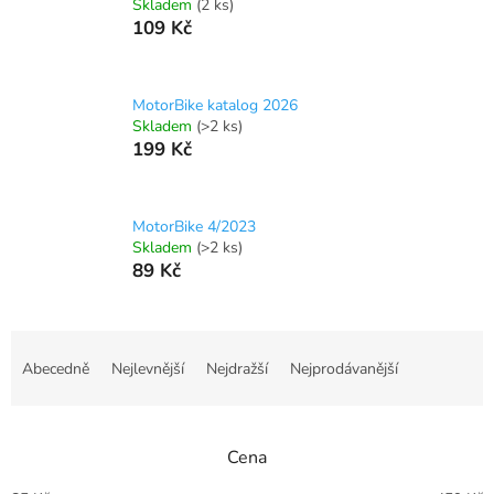
Skladem
(2 ks)
109 Kč
MotorBike katalog 2026
Skladem
(>2 ks)
199 Kč
MotorBike 4/2023
Skladem
(>2 ks)
89 Kč
Ř
a
Abecedně
Nejlevnější
Nejdražší
Nejprodávanější
z
e
n
Cena
í
p