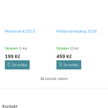
Motorrad 4/2023
Motorrad katalog 2026
Skladem
(1 ks)
Skladem
(1 ks)
199 Kč
459 Kč
Do košíku
Do košíku
12
položek celkem
O
v
l
Z
á
á
d
p
a
a
Kontakt
c