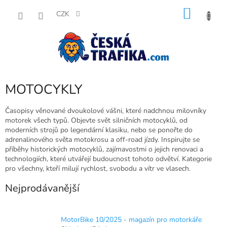
Přejít
NÁKU
na
CZK
obsah
KOŠÍK
MOTOCYKLY
Časopisy věnované dvoukolové vášni, které nadchnou milovníky
motorek všech typů. Objevte svět silničních motocyklů, od
moderních strojů po legendární klasiku, nebo se ponořte do
adrenalinového světa motokrosu a off-road jízdy. Inspirujte se
příběhy historických motocyklů, zajímavostmi o jejich renovaci a
technologiích, které utvářejí budoucnost tohoto odvětví. Kategorie
pro všechny, kteří milují rychlost, svobodu a vítr ve vlasech.
Nejprodávanější
MotorBike 10/2025 - magazín pro motorkáře