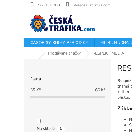
Přejít
777 331 200
info@ceskatrafika.com
na
obsah
ČASOPISY, KNIHY, PERIODIKA
FILMY, HUDBA,
Domů
Prodávané značky
RESPEKT MEDIA
P
RES
o
s
Cena
t
Respekt
známá p
r
65
Kč
66
Kč
kulturn
a
přístup 
n
n
Zákla
í
p
N
S
a
Na skladě
1
H