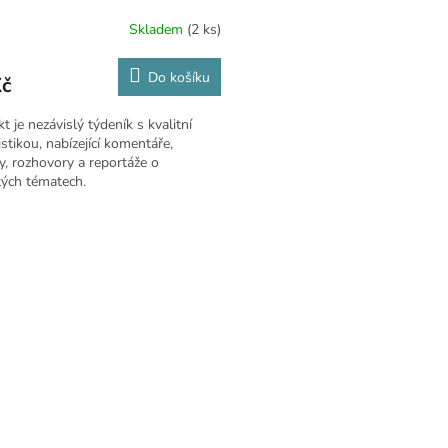
Skladem
(2 ks)
Do košíku
Kč
t je nezávislý týdeník s kvalitní
istikou, nabízející komentáře,
y, rozhovory a reportáže o
tých tématech.
O
v
l
á
d
a
c
í
p
r
v
k