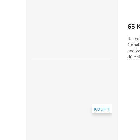
ů
65 
Respek
žurnal
analýz
důleži
KOUPIT