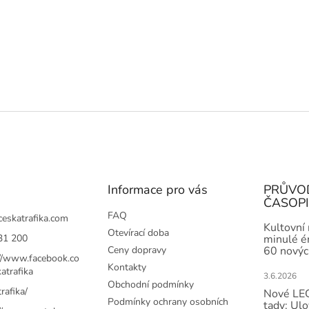
Informace pro vás
PRŮVO
ČASOP
FAQ
ceskatrafika.com
Kultovní
Otevírací doba
31 200
minulé ér
Ceny dopravy
60 novýc
://www.facebook.co
Kontakty
atrafika
3.6.2026
Obchodní podmínky
rafika/
Nové LEG
Podmínky ochrany osobních
tady: Ulo