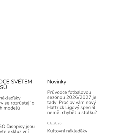
DCE SVĚTEM
Novinky
ISŮ
Průvodce fotbalovou
sezónou 2026/2027 je
 náklaďáky
tady: Proč by vám nový
y se rozrůstají o
Hattrick Ligový speciál
h modelů
neměl chybět u stolku?
6.8.2026
O časopisy jsou
Kultovní náklaďáky
vte exkluzivní