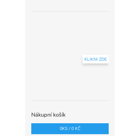
KLIKNI ZDE
Nákupní košík
0
KS /
0 KČ