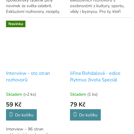
společenský týdeník plný
exkluzivních rozhovorů s
novinek ze světa celebrit.
osobnostmi z kultury, sportu,
Exkluzivní rozhovory, recepty,
vědy i byznysu. Pro ty, kteří
horoskopy i soutěže o ceny.
nezapomněli číst.
Novinka
Interview - sto stran
Jiřina Bohdalová - edice
rozhovorů
Rytmus života Speciál
Skladem
(>2 ks)
Skladem
(1 ks)
59 Kč
79 Kč
Do košíku
Do košíku
Interview – 96 stran