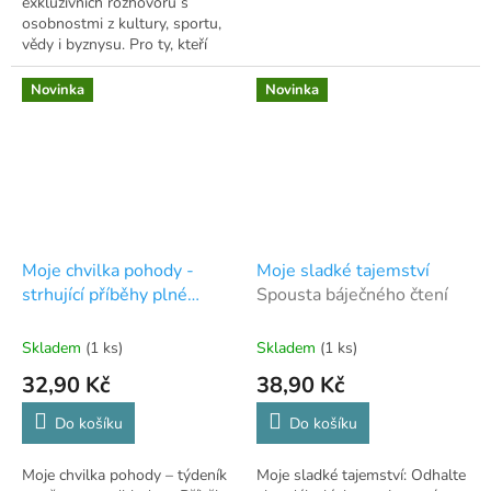
exkluzivních rozhovorů s
osobnostmi z kultury, sportu,
vědy i byznysu. Pro ty, kteří
nezapomněli číst.
Novinka
Novinka
Moje chvilka pohody -
Moje sladké tajemství
strhující příběhy plné
Spousta báječného čtení
emocí
Strhující příběhy
plné emocí
Skladem
(1 ks)
Skladem
(1 ks)
32,90 Kč
38,90 Kč
Do košíku
Do košíku
Moje chvilka pohody – týdeník
Moje sladké tajemství: Odhalte