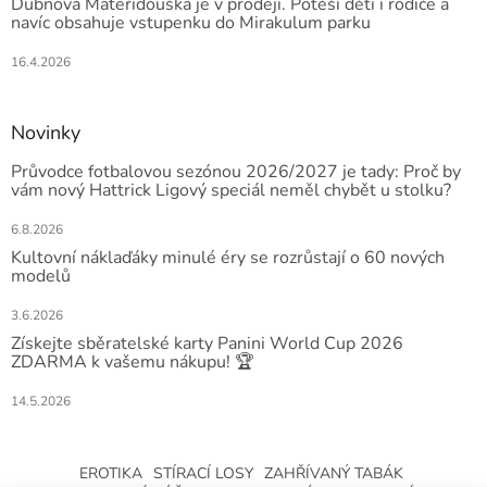
Dubnová Mateřídouška je v prodeji. Potěší děti i rodiče a
navíc obsahuje vstupenku do Mirakulum parku
16.4.2026
Novinky
Průvodce fotbalovou sezónou 2026/2027 je tady: Proč by
vám nový Hattrick Ligový speciál neměl chybět u stolku?
6.8.2026
Kultovní náklaďáky minulé éry se rozrůstají o 60 nových
modelů
3.6.2026
Získejte sběratelské karty Panini World Cup 2026
ZDARMA k vašemu nákupu! 🏆
14.5.2026
EROTIKA
STÍRACÍ LOSY
ZAHŘÍVANÝ TABÁK