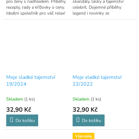
pro ženy s nadhledem. Příběhy,
skandály, lásky a tajemství
recepty, rady a křížovky o ceny.
celebrit. Dojemné příběhy
Ideální společník pro váš relax!
legend i novinky ze
☕
showbyznysu.
Moje sladké tajemství
Moje sladké tajemství
19/2024
22/2022
Skladem
(1 ks)
Skladem
(1 ks)
32,90 Kč
32,90 Kč
Do košíku
Do košíku
Výprodej