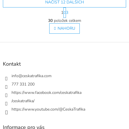
NAČÍST 12 DALŠÍCH
S
1
3
t
O
r
30
položek celkem
v
á
l
NAHORU
n
á
k
o
d
v
Z
a
á
c
á
n
í
p
í
p
a
Kontakt
r
t
v
í
info
@
ceskatrafika.com
k
y
777 331 200
v
https://www.facebook.com/ceskatrafika
ý
p
/ceskatrafika/
i
https://www.youtube.com/@CeskaTrafika
s
u
Informace pro vás