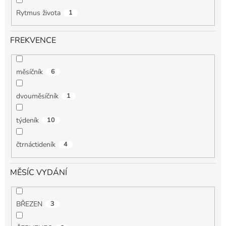
Rytmus života
1
FREKVENCE
měsíčník
6
dvouměsíčník
1
týdeník
10
čtrnáctideník
4
MĚSÍC VYDÁNÍ
BŘEZEN
3