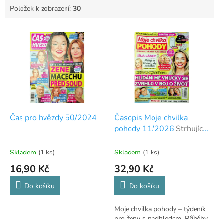
Položek k zobrazení:
30
V
ý
p
i
s
p
r
o
d
Čas pro hvězdy 50/2024
Časopis Moje chvilka
u
pohody 11/2026
Strhující
k
příběhy plné emocí
t
Skladem
(1 ks)
Skladem
(1 ks)
ů
16,90 Kč
32,90 Kč
Do košíku
Do košíku
Moje chvilka pohody – týdeník
pro ženy s nadhledem. Příběhy,