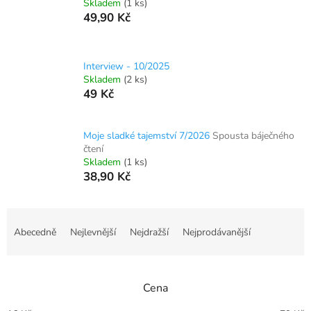
Skladem
(1 ks)
49,90 Kč
Interview - 10/2025
Skladem
(2 ks)
49 Kč
Moje sladké tajemství 7/2026
Spousta báječného
čtení
Skladem
(1 ks)
38,90 Kč
Ř
a
Abecedně
Nejlevnější
Nejdražší
Nejprodávanější
z
e
n
Cena
í
p