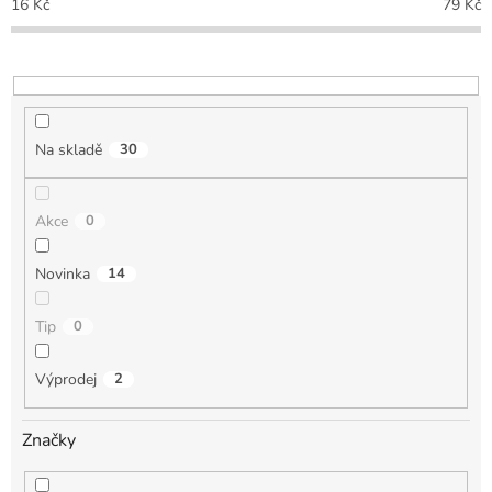
16
Kč
79
Kč
r
o
d
u
k
t
Na skladě
30
ů
Akce
0
Novinka
14
Tip
0
Výprodej
2
Značky