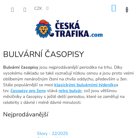
Přejít
NÁKU
na
CZK
obsah
KOŠÍK
BULVÁRNÍ ČASOPISY
Bulvární časopisy
jsou nejprodávanější periodika na trhu. Díky
vysokému nákladu se také vyznačují nízkou cenou a jsou proto velmi
oblíbeným nenáročným čtení na chvíle oddychu, především u žen.
Stále populárnější se mezi
klasickými bulvárními týdeníky
a
tzv.
časopisy pro ženy
stává
retro bulvár
, což jsou většinou
měsíčníky a časopisy s ještě delší periodou, které se zaměřují na
celebrity z dávné i méně dávné minulosti.
Nejprodávanější
Story - 22/2025