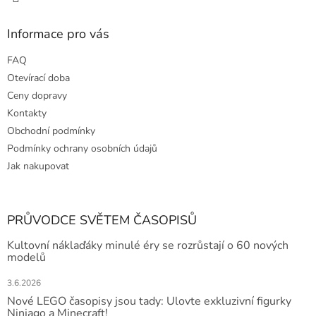
p
i
s
Informace pro vás
u
FAQ
Otevírací doba
Ceny dopravy
Kontakty
Obchodní podmínky
Podmínky ochrany osobních údajů
Jak nakupovat
PRŮVODCE SVĚTEM ČASOPISŮ
Kultovní náklaďáky minulé éry se rozrůstají o 60 nových
modelů
3.6.2026
Nové LEGO časopisy jsou tady: Ulovte exkluzivní figurky
Ninjago a Minecraft!