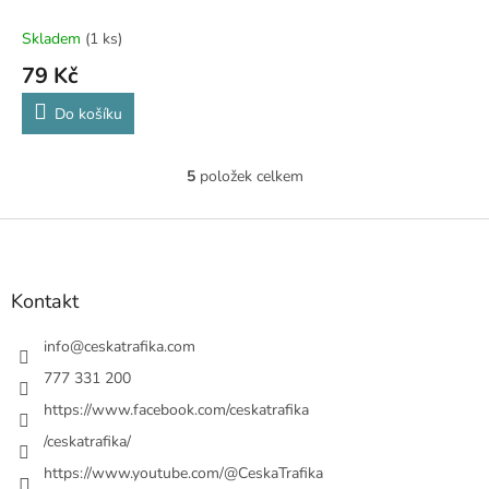
Skladem
(1 ks)
79 Kč
Do košíku
5
položek celkem
O
v
l
Z
á
á
d
p
a
a
Kontakt
c
t
í
í
info
@
ceskatrafika.com
p
r
777 331 200
v
https://www.facebook.com/ceskatrafika
k
y
/ceskatrafika/
v
ý
https://www.youtube.com/@CeskaTrafika