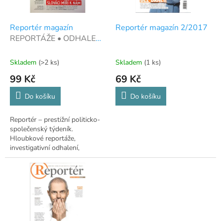
r
u
o
k
d
t
Reportér magazín
Reportér magazín 2/2017
u
ů
REPORTÁŽE • ODHALENÍ
k
• LIDÉ • BYZNYS •
t
LITERATURA
Skladem
(>2 ks)
Skladem
(1 ks)
ů
99 Kč
69 Kč
Do košíku
Do košíku
Reportér – prestižní politicko-
společenský týdeník.
Hloubkové reportáže,
investigativní odhalení,
rozhovory, byznys i literatura.