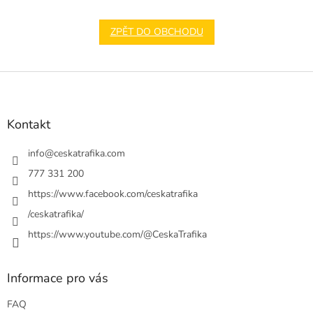
ZPĚT DO OBCHODU
Z
á
p
a
Kontakt
t
í
info
@
ceskatrafika.com
777 331 200
https://www.facebook.com/ceskatrafika
/ceskatrafika/
https://www.youtube.com/@CeskaTrafika
Informace pro vás
FAQ