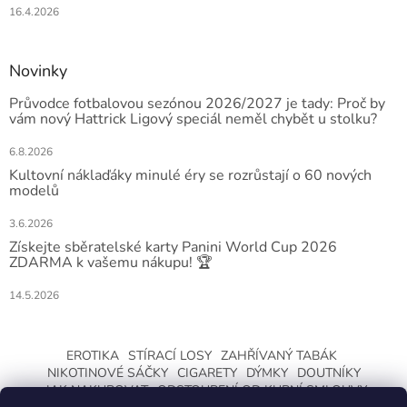
16.4.2026
Novinky
Průvodce fotbalovou sezónou 2026/2027 je tady: Proč by
vám nový Hattrick Ligový speciál neměl chybět u stolku?
6.8.2026
Kultovní náklaďáky minulé éry se rozrůstají o 60 nových
modelů
3.6.2026
Získejte sběratelské karty Panini World Cup 2026
ZDARMA k vašemu nákupu! 🏆
14.5.2026
EROTIKA
STÍRACÍ LOSY
ZAHŘÍVANÝ TABÁK
NIKOTINOVÉ SÁČKY
CIGARETY
DÝMKY
DOUTNÍKY
JAK NAKUPOVAT
ODSTOUPENÍ OD KUPNÍ SMLOUVY