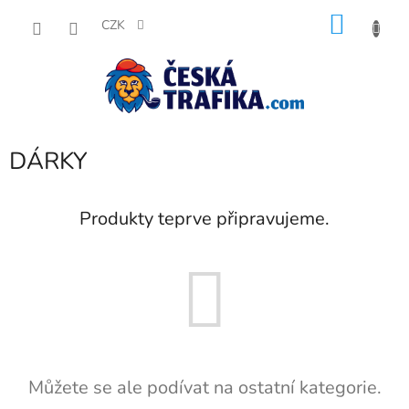
Přejít
NÁKU
na
CZK
obsah
KOŠÍK
DÁRKY
Produkty teprve připravujeme.
Můžete se ale podívat na ostatní kategorie.