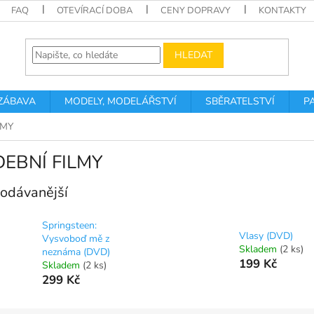
FAQ
OTEVÍRACÍ DOBA
CENY DOPRAVY
KONTAKTY
HLEDAT
 ZÁBAVA
MODELY, MODELÁŘSTVÍ
SBĚRATELSTVÍ
P
LMY
EBNÍ FILMY
odávanější
Springsteen:
Vlasy (DVD)
Vysvoboď mě z
Skladem
(2 ks)
neznáma (DVD)
199 Kč
Skladem
(2 ks)
299 Kč