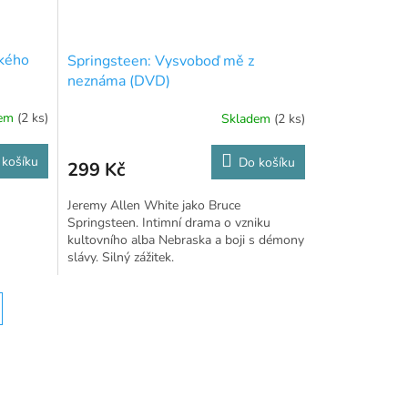
ského
Springsteen: Vysvoboď mě z
neznáma (DVD)
dem
(2 ks)
Skladem
(2 ks)
 košíku
Do košíku
299 Kč
Jeremy Allen White jako Bruce
Springsteen. Intimní drama o vzniku
kultovního alba Nebraska a boji s démony
slávy. Silný zážitek.