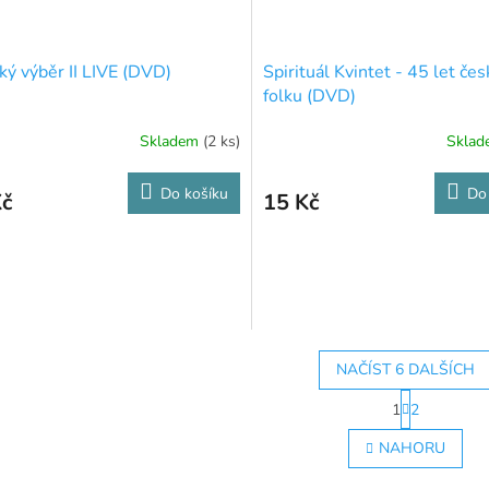
ký výběr II LIVE (DVD)
Spirituál Kvintet - 45 let če
folku (DVD)
Skladem
(2 ks)
Skla
Do košíku
Do
Kč
15 Kč
NAČÍST 6 DALŠÍCH
S
1
2
t
O
r
v
NAHORU
á
l
n
á