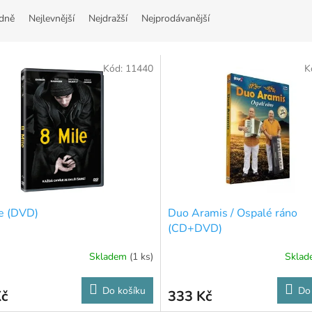
dně
Nejlevnější
Nejdražší
Nejprodávanější
Kód:
11440
K
e (DVD)
Duo Aramis / Ospalé ráno
(CD+DVD)
Skladem
(1 ks)
Skla
Do košíku
Do
Kč
333 Kč