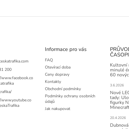
Informace pro vás
PRŮVO
ČASOP
FAQ
ceskatrafika.com
Kultovní
Otevírací doba
31 200
minulé ér
Ceny dopravy
60 novýc
://www.facebook.co
Kontakty
atrafika
3.6.2026
Obchodní podmínky
rafika/
Nové LEG
Podmínky ochrany osobních
tady: Ulo
://www.youtube.co
údajů
figurky N
skaTrafika
Minecraft
Jak nakupovat
20.4.2026
Dubnová 