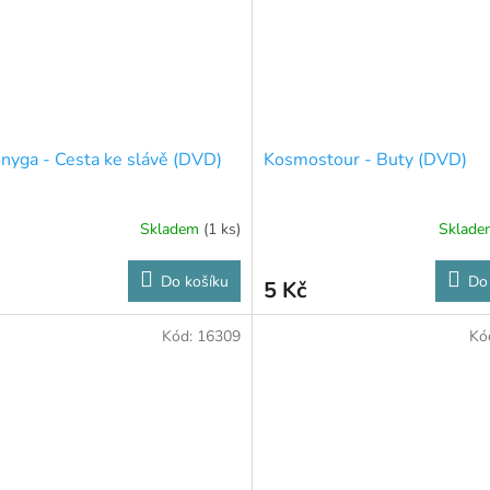
Zonyga - Cesta ke slávě (DVD)
Kosmostour - Buty (DVD)
Skladem
(1 ks)
Sklad
Do košíku
Do
5 Kč
Kód:
16309
Kó