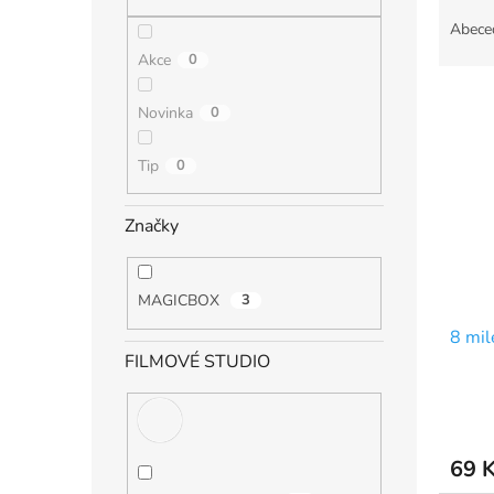
Ř
n
a
e
Abece
z
l
Akce
0
e
V
n
Novinka
0
ý
í
p
p
Tip
0
i
r
s
o
p
d
Značky
r
u
o
k
d
t
MAGICBOX
3
u
ů
8 mil
k
FILMOVÉ STUDIO
t
ů
69 