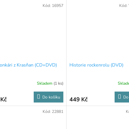
Kód:
16957
Kód:
onkári z Krasňan (CD+DVD)
Historie rockenrolu (DVD)
Skladem
(1 ks)
Skla
Do košíku
Do
 Kč
449 Kč
Kód:
22881
K