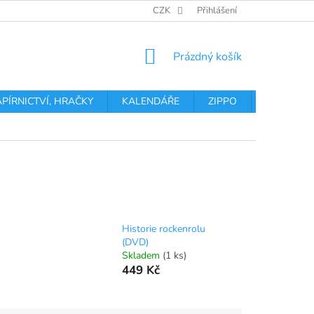
OBCHODNÍ PODMÍNKY
PODMÍNKY OCHRANY OSOBNÍCH ÚDA
CZK
Přihlášení
NÁKUPNÍ
Prázdný košík
KOŠÍK
APÍRNICTVÍ, HRAČKY
KALENDÁŘE
ZIPPO
Obchodní 
Historie rockenrolu
(DVD)
Skladem
(1 ks)
449 Kč