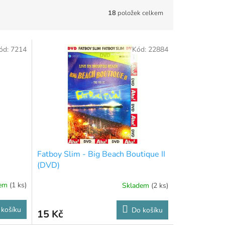
18
položek celkem
ód:
7214
Kód:
22884
Fatboy Slim - Big Beach Boutique II
(DVD)
dem
(1 ks)
Skladem
(2 ks)
 košíku
Do košíku
15 Kč