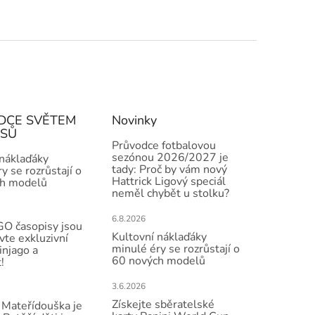
DCE SVĚTEM
Novinky
ISŮ
Průvodce fotbalovou
sezónou 2026/2027 je
 náklaďáky
tady: Proč by vám nový
y se rozrůstají o
Hattrick Ligový speciál
h modelů
neměl chybět u stolku?
6.8.2026
O časopisy jsou
Kultovní náklaďáky
vte exkluzivní
minulé éry se rozrůstají o
injago a
60 nových modelů
!
3.6.2026
Získejte sběratelské
Mateřídouška je