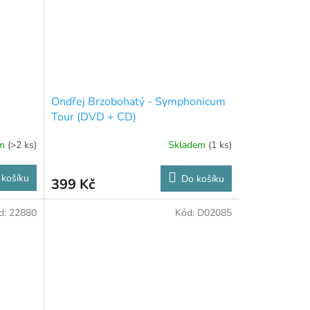
Ondřej Brzobohatý - Symphonicum
Tour (DVD + CD)
em
(>2 ks)
Skladem
(1 ks)
 košíku
Do košíku
399 Kč
d:
22880
Kód:
D02085