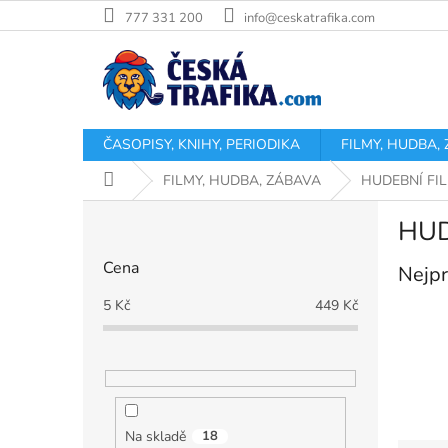
Přejít
777 331 200
info@ceskatrafika.com
na
obsah
ČASOPISY, KNIHY, PERIODIKA
FILMY, HUDBA,
Domů
FILMY, HUDBA, ZÁBAVA
HUDEBNÍ FI
P
HUD
o
s
Cena
Nejpr
t
r
5
Kč
449
Kč
a
n
n
í
p
a
Na skladě
18