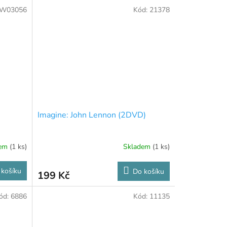
W03056
Kód:
21378
Imagine: John Lennon (2DVD)
dem
(1 ks)
Skladem
(1 ks)
 košíku
Do košíku
199 Kč
ód:
6886
Kód:
11135