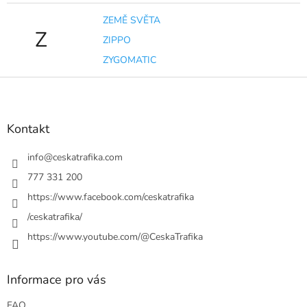
ZEMĚ SVĚTA
Z
ZIPPO
ZYGOMATIC
Z
á
p
a
Kontakt
t
í
info
@
ceskatrafika.com
777 331 200
https://www.facebook.com/ceskatrafika
/ceskatrafika/
https://www.youtube.com/@CeskaTrafika
Informace pro vás
FAQ