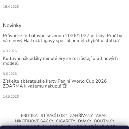
16.4.2026
Novinky
Průvodce fotbalovou sezónou 2026/2027 je tady: Proč by
vám nový Hattrick Ligový speciál neměl chybět u stolku?
6.8.2026
Kultovní náklaďáky minulé éry se rozrůstají o 60 nových
modelů
3.6.2026
Získejte sběratelské karty Panini World Cup 2026
ZDARMA k vašemu nákupu! 🏆
14.5.2026
EROTIKA
STÍRACÍ LOSY
ZAHŘÍVANÝ TABÁK
NIKOTINOVÉ SÁČKY
CIGARETY
DÝMKY
DOUTNÍKY
JAK NAKUPOVAT
ODSTOUPENÍ OD KUPNÍ SMLOUVY