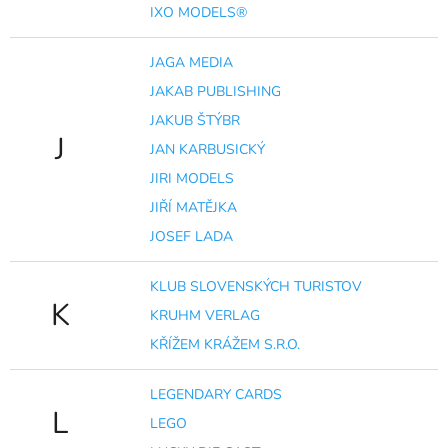
IXO MODELS®
JAGA MEDIA
JAKAB PUBLISHING
JAKUB ŠTÝBR
J
JAN KARBUSICKÝ
JIRI MODELS
JIŘÍ MATĚJKA
JOSEF LADA
KLUB SLOVENSKÝCH TURISTOV
K
KRUHM VERLAG
KŘÍŽEM KRÁŽEM S.R.O.
LEGENDARY CARDS
L
LEGO