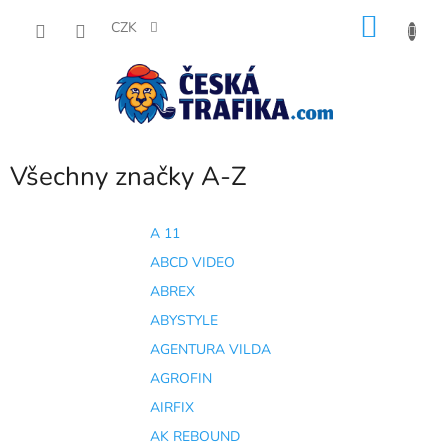
Přejít
NÁKU
na
CZK
obsah
KOŠÍK
Všechny značky A-Z
A 11
ABCD VIDEO
ABREX
ABYSTYLE
AGENTURA VILDA
AGROFIN
AIRFIX
AK REBOUND