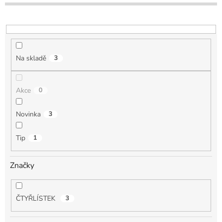
o
d
u
k
t
Na skladě
3
ů
Akce
0
Novinka
3
Tip
1
Značky
ČTYŘLÍSTEK
3