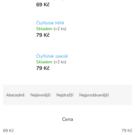
69 Kč
Čtyřlístek MINI
Skladem
(>2 ks)
79 Kč
Čtyřlístek speciál
Skladem
(>2 ks)
79 Kč
Ř
a
Abecedně
Nejlevnější
Nejdražší
Nejprodávanější
z
e
n
Cena
í
p
69
Kč
79
Kč
r