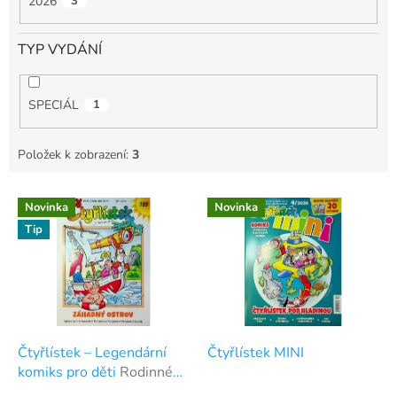
2026
3
TYP VYDÁNÍ
SPECIÁL
1
Položek k zobrazení:
3
V
Novinka
Novinka
ý
Tip
p
i
s
p
r
o
d
Čtyřlístek – Legendární
Čtyřlístek MINI
u
komiks pro děti
Rodinné
k
čtení, které vychází více