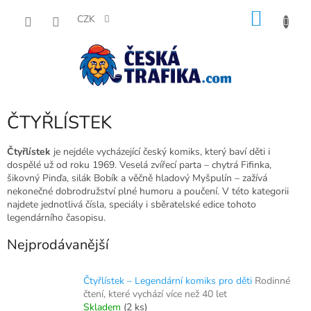
Přejít
NÁKU
na
CZK
obsah
KOŠÍK
ČTYŘLÍSTEK
Čtyřlístek
je nejdéle vycházející český komiks, který baví děti i
dospělé už od roku 1969. Veselá zvířecí parta – chytrá Fifinka,
šikovný Pinďa, silák Bobík a věčně hladový Myšpulín – zažívá
nekonečné dobrodružství plné humoru a poučení. V této kategorii
najdete jednotlivá čísla, speciály i sběratelské edice tohoto
legendárního časopisu.
Nejprodávanější
Čtyřlístek – Legendární komiks pro děti
Rodinné
čtení, které vychází více než 40 let
Skladem
(2 ks)