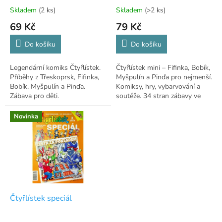
t
než 40 let
Skladem
(2 ks)
Skladem
(>2 ks)
ů
69 Kč
79 Kč
Do košíku
Do košíku
Legendární komiks Čtyřlístek.
Čtyřlístek mini – Fifinka, Bobík,
Příběhy z Třeskoprsk, Fifinka,
Myšpulín a Pinďa pro nejmenší.
Bobík, Myšpulín a Pinďa.
Komiksy, hry, vybarvování a
Zábava pro děti.
soutěže. 34 stran zábavy ve
formátu A4.
Novinka
Čtyřlístek speciál