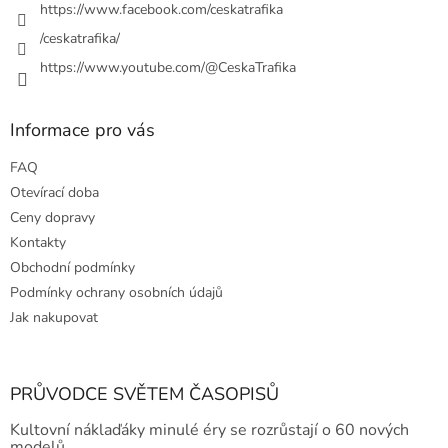
https://www.facebook.com/ceskatrafika
k
y
/ceskatrafika/
v
ý
https://www.youtube.com/@CeskaTrafika
p
i
s
Informace pro vás
u
FAQ
Otevírací doba
Ceny dopravy
Kontakty
Obchodní podmínky
Podmínky ochrany osobních údajů
Jak nakupovat
PRŮVODCE SVĚTEM ČASOPISŮ
Kultovní náklaďáky minulé éry se rozrůstají o 60 nových
modelů