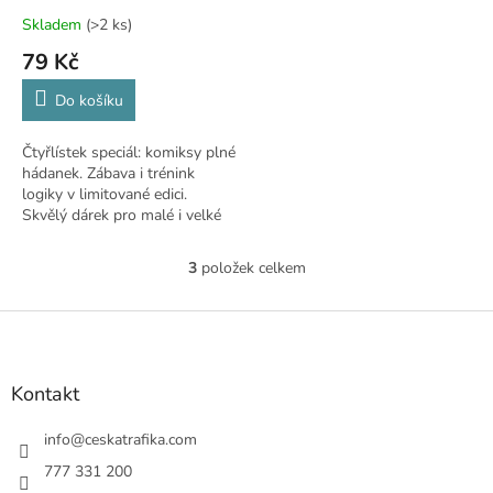
Skladem
(>2 ks)
79 Kč
Do košíku
Čtyřlístek speciál: komiksy plné
hádanek. Zábava i trénink
logiky v limitované edici.
Skvělý dárek pro malé i velké
fanoušky.
3
položek celkem
O
v
l
Z
á
á
d
p
a
a
Kontakt
c
t
í
í
info
@
ceskatrafika.com
p
r
777 331 200
v