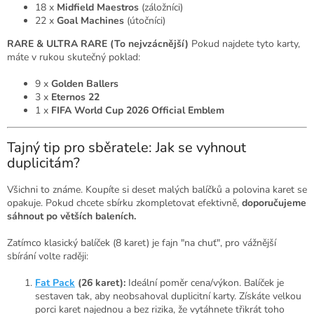
18 x
Midfield Maestros
(záložníci)
22 x
Goal Machines
(útočníci)
RARE & ULTRA RARE (To nejvzácnější)
Pokud najdete tyto karty,
máte v rukou skutečný poklad:
9 x
Golden Ballers
3 x
Eternos 22
1 x
FIFA World Cup 2026 Official Emblem
Tajný tip pro sběratele: Jak se vyhnout
duplicitám?
Všichni to známe. Koupíte si deset malých balíčků a polovina karet se
opakuje. Pokud chcete sbírku zkompletovat efektivně,
doporučujeme
sáhnout po větších baleních.
Zatímco klasický balíček (8 karet) je fajn "na chuť", pro vážnější
sbírání volte raději:
Fat Pack
(26 karet):
Ideální poměr cena/výkon. Balíček je
sestaven tak, aby neobsahoval duplicitní karty. Získáte velkou
porci karet najednou a bez rizika, že vytáhnete třikrát toho