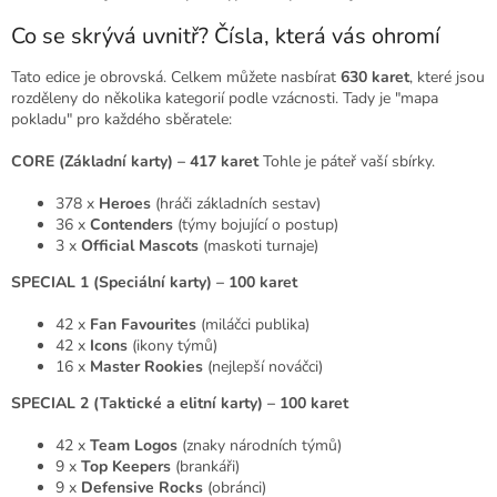
Co se skrývá uvnitř? Čísla, která vás ohromí
Tato edice je obrovská. Celkem můžete nasbírat
630 karet
, které jsou
rozděleny do několika kategorií podle vzácnosti. Tady je "mapa
pokladu" pro každého sběratele:
CORE (Základní karty) – 417 karet
Tohle je páteř vaší sbírky.
378 x
Heroes
(hráči základních sestav)
36 x
Contenders
(týmy bojující o postup)
3 x
Official Mascots
(maskoti turnaje)
SPECIAL 1 (Speciální karty) – 100 karet
42 x
Fan Favourites
(miláčci publika)
42 x
Icons
(ikony týmů)
16 x
Master Rookies
(nejlepší nováčci)
SPECIAL 2 (Taktické a elitní karty) – 100 karet
42 x
Team Logos
(znaky národních týmů)
9 x
Top Keepers
(brankáři)
9 x
Defensive Rocks
(obránci)