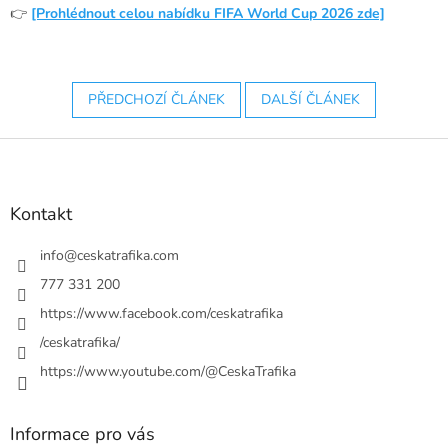
👉
[Prohlédnout celou nabídku FIFA World Cup 2026 zde]
PŘEDCHOZÍ ČLÁNEK
DALŠÍ ČLÁNEK
Z
á
p
a
Kontakt
t
í
info
@
ceskatrafika.com
777 331 200
https://www.facebook.com/ceskatrafika
/ceskatrafika/
https://www.youtube.com/@CeskaTrafika
Informace pro vás