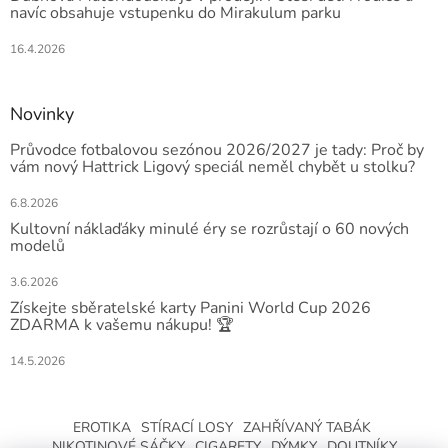
navíc obsahuje vstupenku do Mirakulum parku
16.4.2026
Novinky
Průvodce fotbalovou sezónou 2026/2027 je tady: Proč by
vám nový Hattrick Ligový speciál neměl chybět u stolku?
6.8.2026
Kultovní náklaďáky minulé éry se rozrůstají o 60 nových
modelů
3.6.2026
Získejte sběratelské karty Panini World Cup 2026
ZDARMA k vašemu nákupu! 🏆
14.5.2026
EROTIKA
STÍRACÍ LOSY
ZAHŘÍVANÝ TABÁK
NIKOTINOVÉ SÁČKY
CIGARETY
DÝMKY
DOUTNÍKY