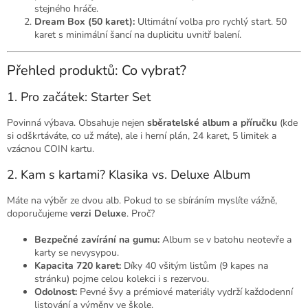
stejného hráče.
Dream Box (50 karet):
Ultimátní volba pro rychlý start. 50
karet s minimální šancí na duplicitu uvnitř balení.
Přehled produktů: Co vybrat?
1. Pro začátek: Starter Set
Povinná výbava. Obsahuje nejen
sběratelské album a příručku
(kde
si odškrtáváte, co už máte), ale i herní plán, 24 karet, 5 limitek a
vzácnou COIN kartu.
2. Kam s kartami? Klasika vs. Deluxe Album
Máte na výběr ze dvou alb. Pokud to se sbíráním myslíte vážně,
doporučujeme
verzi Deluxe
. Proč?
Bezpečné zavírání na gumu:
Album se v batohu neotevře a
karty se nevysypou.
Kapacita 720 karet:
Díky 40 všitým listům (9 kapes na
stránku) pojme celou kolekci i s rezervou.
Odolnost:
Pevné švy a prémiové materiály vydrží každodenní
listování a výměny ve škole.