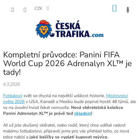
Přejít
NÁKU
na
CZK
obsah
KOŠÍK
Kompletní průvodce: Panini FIFA
World Cup 2026 Adrenalyn XL™ je
tady!
4.3.2026
Fotbalový
svět se chystá na největší událost historie.
Mistrovství
světa 2026
v USA, Kanadě a Mexiku bude poprvé hostit 48 týmů, ale
vy na úvodní hvizd čekat nemusíte.
Nová sběratelská kolekce
Panini Adrenalyn XL™ je právě teď
skladem
!
Ať už jste zkušený sběratel, nebo rodič, který chce udělat radost
malému fotbalistovi, připravili jsme pro vás přehled toho, co nová
edice nabízí a
jaké balíčky se vyplatí kupovat nejvíce.