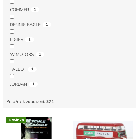
COMMER
1
DENNIS EAGLE
1
LIGIER
1
W MOTORS
1
TALBOT
1
JORDAN
1
Položek k zobrazení:
374
V
Novinka
ý
p
i