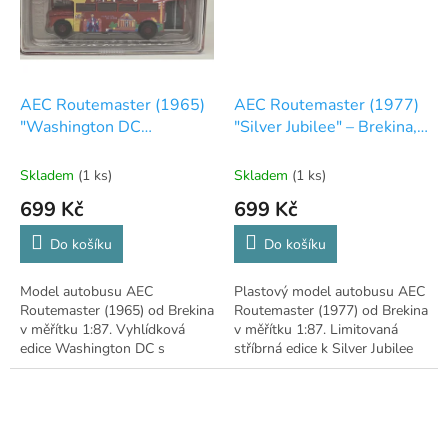
AEC Routemaster (1965)
AEC Routemaster (1977)
"Washington DC
"Silver Jubilee" – Brekina,
Sightseeing" – Brekina,
1:87
1:87
Skladem
(1 ks)
Skladem
(1 ks)
699 Kč
699 Kč
Do košíku
Do košíku
Model autobusu AEC
Plastový model autobusu AEC
Routemaster (1965) od Brekina
Routemaster (1977) od Brekina
v měřítku 1:87. Vyhlídková
v měřítku 1:87. Limitovaná
edice Washington DC s
stříbrná edice k Silver Jubilee
bohatým detailním potiskem.
Alžběty II.