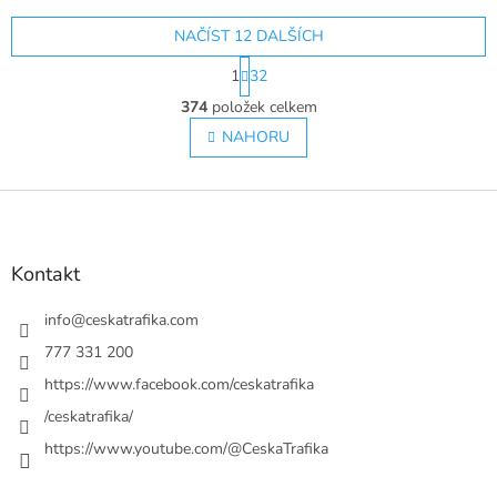
NAČÍST 12 DALŠÍCH
S
1
32
t
O
r
374
položek celkem
v
á
l
NAHORU
n
á
k
o
d
v
Z
a
á
c
á
n
í
p
í
p
a
Kontakt
r
t
v
í
info
@
ceskatrafika.com
k
y
777 331 200
v
https://www.facebook.com/ceskatrafika
ý
p
/ceskatrafika/
i
https://www.youtube.com/@CeskaTrafika
s
u