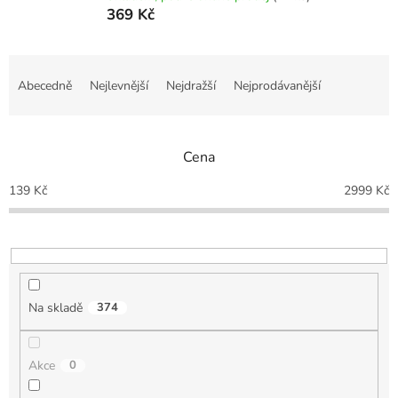
369 Kč
Ř
a
Abecedně
Nejlevnější
Nejdražší
Nejprodávanější
z
e
n
Cena
í
p
139
Kč
2999
Kč
r
o
d
u
k
t
Na skladě
374
ů
Akce
0