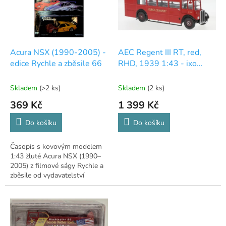
s
p
r
o
d
Acura NSX (1990-2005) -
AEC Regent III RT, red,
u
edice Rychle a zběsile 66
RHD, 1939 1:43 - ixo
k
Models®
t
Skladem
(>2 ks)
Skladem
(2 ks)
ů
369 Kč
1 399 Kč
Do košíku
Do košíku
Časopis s kovovým modelem
1:43 žluté Acura NSX (1990–
2005) z filmové ságy Rychle a
zběsile od vydavatelství
DeAgostini.