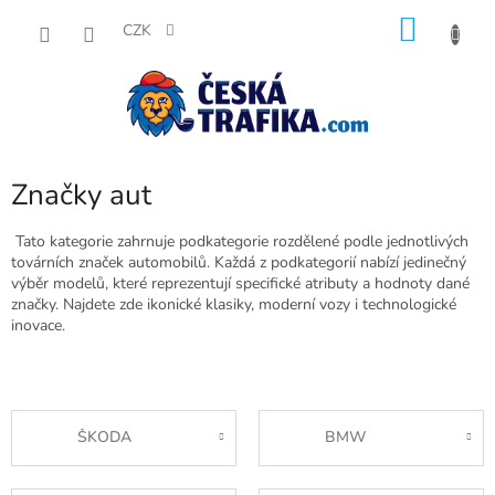
Přejít
NÁKU
na
CZK
obsah
KOŠÍK
Značky aut
Tato kategorie zahrnuje podkategorie rozdělené podle jednotlivých
továrních značek automobilů. Každá z podkategorií nabízí jedinečný
výběr modelů, které reprezentují specifické atributy a hodnoty dané
značky. Najdete zde ikonické klasiky, moderní vozy i technologické
inovace.
ŠKODA
BMW