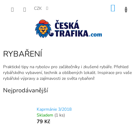
Přejít
NÁKU
na
CZK
obsah
KOŠÍK
RYBAŘENÍ
Praktické tipy na rybolov pro začátečníky i zkušené rybáře. Přehled
rybářského vybavení, technik a oblíbených lokalit. Inspirace pro vaše
rybářské výpravy a zajímavosti ze světa rybaření!
Nejprodávanější
Kaprmánie 3/2018
Skladem
(1 ks)
79 Kč