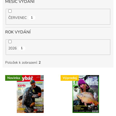
MĚSÍC VYDÁNÍ
ČERVENEC
1
ROK VYDÁNÍ
2026
1
Položek k zobrazení:
2
V
Novinka
Výprodej
ý
p
i
s
p
r
o