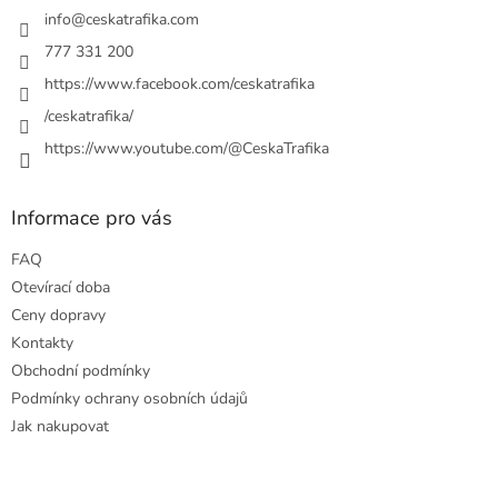
í
í
info
@
ceskatrafika.com
p
r
777 331 200
v
https://www.facebook.com/ceskatrafika
k
y
/ceskatrafika/
v
ý
https://www.youtube.com/@CeskaTrafika
p
i
s
Informace pro vás
u
FAQ
Otevírací doba
Ceny dopravy
Kontakty
Obchodní podmínky
Podmínky ochrany osobních údajů
Jak nakupovat