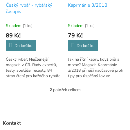
d
Český rybář - rybářský
Kaprmánie 3/2018
u
časopis
k
t
Skladem
(1 ks)
Skladem
(1 ks)
ů
89 Kč
79 Kč
Do košíku
Do košíku
Český rybář: Nejčtenější
Jak na říční kapry, když prší a
magazín v ČR. Rady expertů,
mrzne? Magazín Kaprmánie
testy, soutěže, recepty. 84
3/2018 přináší nadčasové profi
stran čtení pro každého rybáře
tipy pro úspěšný lov ve
špatném počasí.
2
položek celkem
O
v
l
Z
á
á
d
p
a
a
Kontakt
c
t