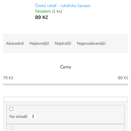
Český rybář - rybářský časopis
Skladem
(1 ks)
89 Kč
Ř
a
Abecedně
Nejlevnější
Nejdražší
Nejprodávanější
z
e
n
Cena
í
p
79
Kč
89
Kč
r
o
d
u
k
t
Na skladě
2
ů