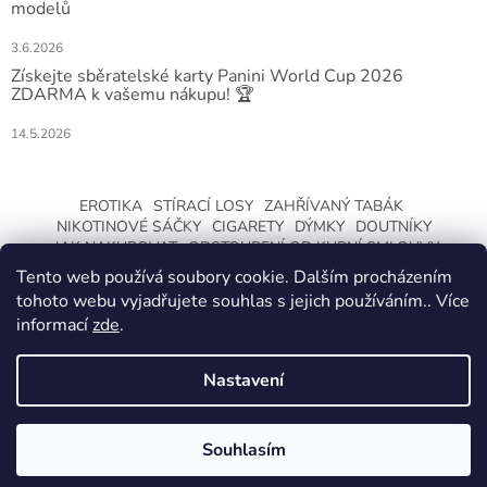
modelů
3.6.2026
Získejte sběratelské karty Panini World Cup 2026
ZDARMA k vašemu nákupu! 🏆
14.5.2026
EROTIKA
STÍRACÍ LOSY
ZAHŘÍVANÝ TABÁK
NIKOTINOVÉ SÁČKY
CIGARETY
DÝMKY
DOUTNÍKY
JAK NAKUPOVAT
ODSTOUPENÍ OD KUPNÍ SMLOUVY
Tento web používá soubory cookie. Dalším procházením
tohoto webu vyjadřujete souhlas s jejich používáním.. Více
informací
zde
.
Nastavení
Vytvořil Shoptet
ZMĚNA OTEVÍRACÍ DOBY O LETNÍCH
PRÁZDNINÁCH. KLIKNETE A DOZVÍTE SE
Souhlasím
Copyright 2026
CeskaTrafika.com
. Všechna práva vyhrazena.
VÍCE.