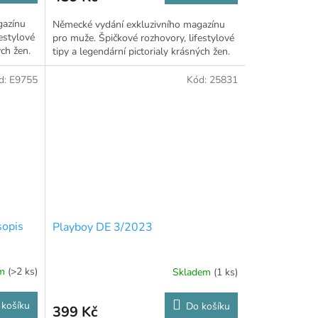
gazínu
Německé vydání exkluzivního magazínu
estylové
pro muže. Špičkové rozhovory, lifestylové
ých žen.
tipy a legendární pictorialy krásných žen.
d:
E9755
Kód:
25831
sopis
Playboy DE 3/2023
em
(>2 ks)
Skladem
(1 ks)
 košíku
Do košíku
399 Kč