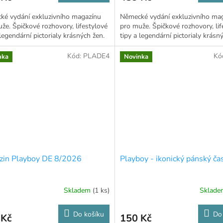
ké vydání exkluzivního magazínu
Německé vydání exkluzivního ma
že. Špičkové rozhovory, lifestylové
pro muže. Špičkové rozhovory, lif
 legendární pictorialy krásných žen.
tipy a legendární pictorialy krásn
Kód:
PLADE4
Kó
nka
Novinka
zin Playboy DE 8/2026
Playboy - ikonický pánský ča
Skladem
(1 ks)
Sklad
Do košíku
Do
 Kč
150 Kč