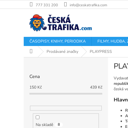
Přejít
777 331 200
info@ceskatrafika.com
na
obsah
ČASOPISY, KNIHY, PERIODIKA
FILMY, HUDBA,
Domů
Prodávané značky
PLAYPRESS
P
PLA
o
s
Cena
t
Vydavat
republi
r
150
Kč
439
Kč
česká v
a
n
Hlavn
n
í
R
p
A
T
a
Na skladě
8
E