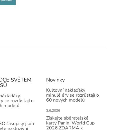
DCE SVĚTEM
Novinky
ISŮ
Kultovní náklaďáky
minulé éry se rozrůstají o
 náklaďáky
60 nových modelů
y se rozrůstají o
h modelů
3.6.2026
Získejte sběratelské
karty Panini World Cup
O časopisy jsou
2026 ZDARMA k
vte exkluzivní