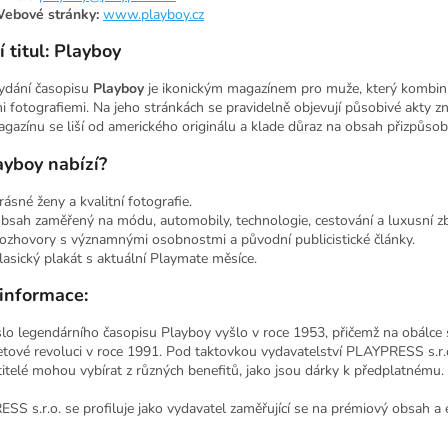
ebové stránky:
www.playboy.cz
 titul: Playboy
ydání časopisu
Playboy
je ikonickým magazínem pro muže, který kombinuje
i fotografiemi. Na jeho stránkách se pravidelně objevují působivé akty 
agazínu se liší od amerického originálu a klade důraz na obsah přizpůs
ayboy nabízí?
rásné ženy a kvalitní fotografie.
bsah zaměřený na módu, automobily, technologie, cestování a luxusní zb
ozhovory s významnými osobnostmi a původní publicistické články.
lasický plakát s aktuální Playmate měsíce.
 informace:
íslo legendárního časopisu Playboy vyšlo v roce 1953, přičemž na obálce 
tové revoluci v roce 1991. Pod taktovkou vydavatelství PLAYPRESS s.r.o.
titelé mohou vybírat z různých benefitů, jako jsou dárky k předplatnému.
S s.r.o. se profiluje jako vydavatel zaměřující se na prémiový obsah a e