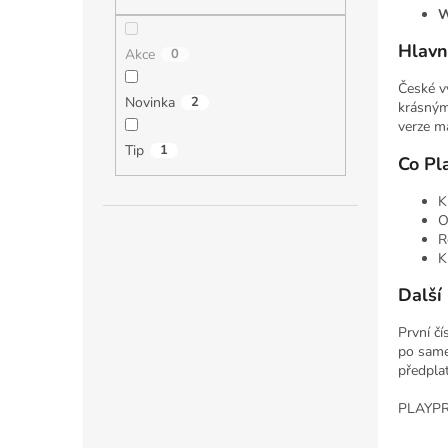
n
W
e
l
Hlavní
Akce
0
České v
Novinka
2
krásným
verze m
Tip
1
Co Pl
K
O
R
K
Další
První č
po same
předpla
PLAYPRES