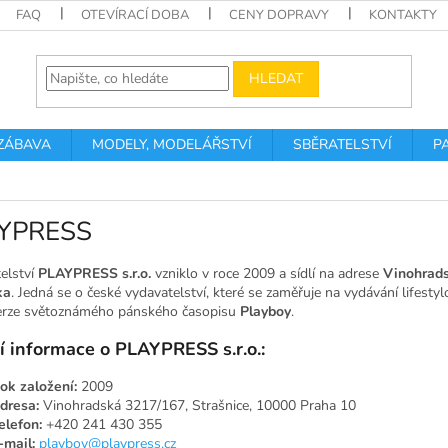
FAQ
OTEVÍRACÍ DOBA
CENY DOPRAVY
KONTAKTY
HLEDAT
 ZÁBAVA
MODELY, MODELÁŘSTVÍ
SBĚRATELSTVÍ
P
YPRESS
elství
PLAYPRESS s.r.o.
vzniklo v roce 2009 a sídlí na adrese
Vinohrads
ka
. Jedná se o české vydavatelství, které se zaměřuje na vydávání lifesty
erze světoznámého pánského časopisu
Playboy
.
í informace o PLAYPRESS s.r.o.:
ok založení:
2009
dresa:
Vinohradská 3217/167, Strašnice, 10000 Praha 10
elefon:
+420 241 430 355
-mail:
playboy@playpress.cz