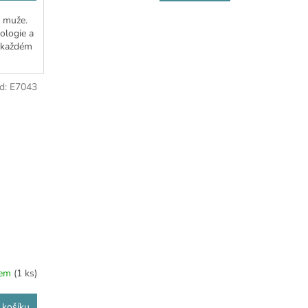
o muže.
nologie a
v každém
d:
E7043
dem
(1 ks)
 košíku