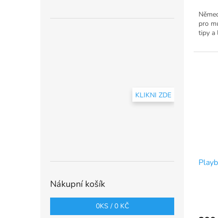
Němec
pro mu
tipy a
KLIKNI ZDE
Play
Nákupní košík
0
KS /
0 KČ