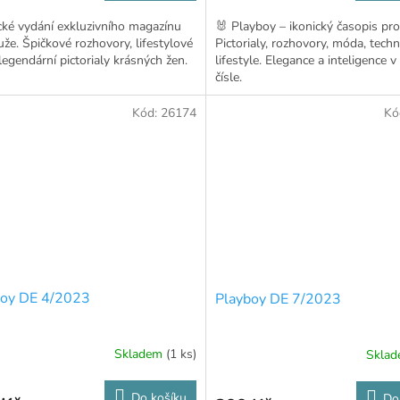
ké vydání exkluzivního magazínu
🐰 Playboy – ikonický časopis pr
že. Špičkové rozhovory, lifestylové
Pictorialy, rozhovory, móda, tech
 legendární pictorialy krásných žen.
lifestyle. Elegance a inteligence 
čísle.
Kód:
26174
Kó
boy DE 4/2023
Playboy DE 7/2023
Skladem
(1 ks)
Skla
Do košíku
Do