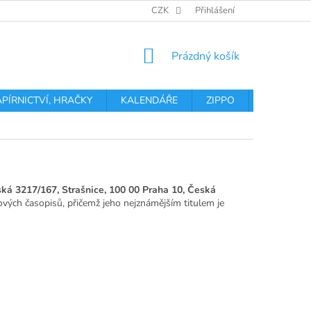
OBCHODNÍ PODMÍNKY
PODMÍNKY OCHRANY OSOBNÍCH ÚDA
CZK
Přihlášení
NÁKUPNÍ
Prázdný košík
KOŠÍK
APÍRNICTVÍ, HRAČKY
KALENDÁŘE
ZIPPO
Obchodní 
ká 3217/167, Strašnice, 100 00 Praha 10, Česká
lových časopisů, přičemž jeho nejznámějším titulem je