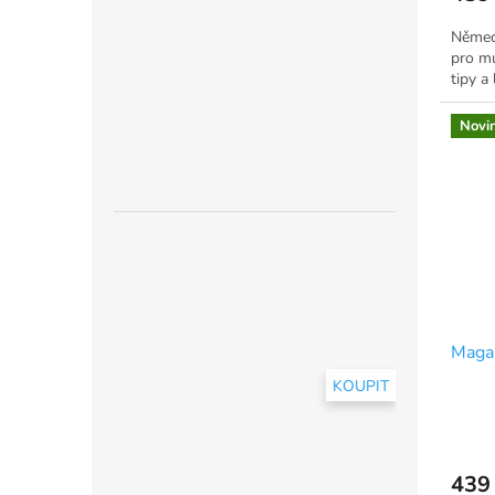
Němec
pro mu
tipy a
Novi
Maga
KOUPIT
439