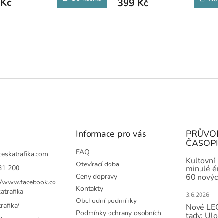
 Kč
399 Kč
O
v
l
á
d
a
c
í
p
r
v
k
Informace pro vás
PRŮVO
y
ČASOP
v
FAQ
ý
ceskatrafika.com
Kultovní
p
Otevírací doba
31 200
minulé ér
i
Ceny dopravy
60 novýc
s
://www.facebook.co
Kontakty
u
atrafika
3.6.2026
Obchodní podmínky
rafika/
Nové LEG
Podmínky ochrany osobních
tady: Ulo