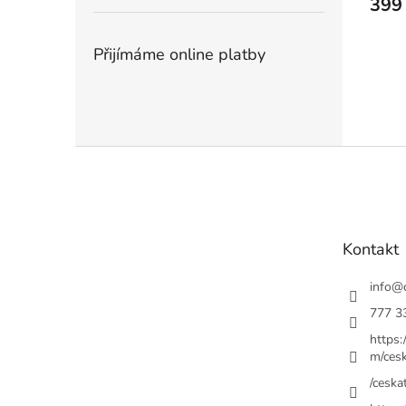
399
Přijímáme online platby
Z
á
p
a
t
Kontakt
í
info
@
777 3
https
m/cesk
/ceskat