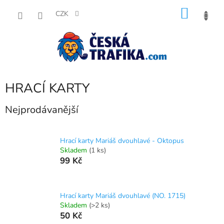
Přejít
NÁKU
na
CZK
obsah
KOŠÍK
HRACÍ KARTY
Nejprodávanější
Hrací karty Mariáš dvouhlavé - Oktopus
Skladem
(1 ks)
99 Kč
Hrací karty Mariáš dvouhlavé (NO. 1715)
Skladem
(>2 ks)
50 Kč