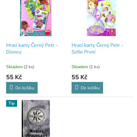
p
i
s
p
r
o
d
Hrací karty Černý Petr -
Hrací karty Černý Petr -
u
Disney
Sofie První
k
t
Skladem
(2 ks)
Skladem
(1 ks)
ů
55 Kč
55 Kč
Do košíku
Do košíku
Tip