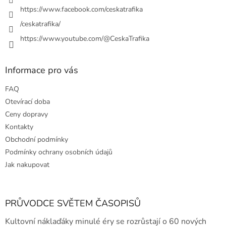
v
https://www.facebook.com/ceskatrafika
k
y
/ceskatrafika/
v
ý
https://www.youtube.com/@CeskaTrafika
p
i
s
Informace pro vás
u
FAQ
Otevírací doba
Ceny dopravy
Kontakty
Obchodní podmínky
Podmínky ochrany osobních údajů
Jak nakupovat
PRŮVODCE SVĚTEM ČASOPISŮ
Kultovní náklaďáky minulé éry se rozrůstají o 60 nových