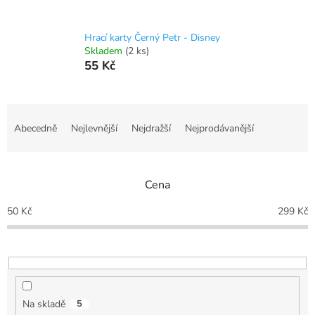
Hrací karty Černý Petr - Disney
Skladem
(2 ks)
55 Kč
Ř
a
Abecedně
Nejlevnější
Nejdražší
Nejprodávanější
z
e
n
Cena
í
p
50
Kč
299
Kč
r
o
d
u
k
t
Na skladě
5
ů