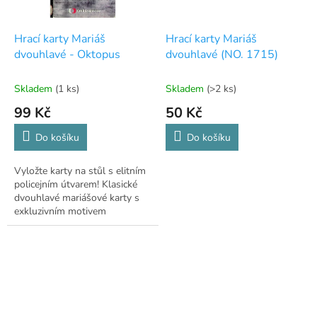
Hrací karty Mariáš
Hrací karty Mariáš
dvouhlavé - Oktopus
dvouhlavé (NO. 1715)
Skladem
(1 ks)
Skladem
(>2 ks)
99 Kč
50 Kč
Do košíku
Do košíku
Vyložte karty na stůl s elitním
policejním útvarem! Klasické
dvouhlavé mariášové karty s
exkluzivním motivem
úspěšného detektivního seriálu
Oktopus z produkce České
televize....