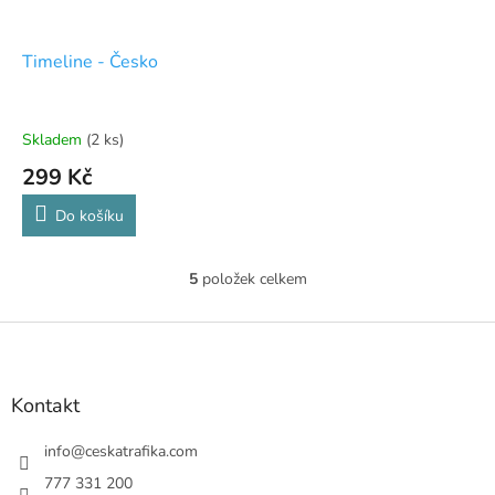
Timeline - Česko
Skladem
(2 ks)
299 Kč
Do košíku
5
položek celkem
O
v
l
Z
á
á
d
p
a
a
Kontakt
c
t
í
í
info
@
ceskatrafika.com
p
r
777 331 200