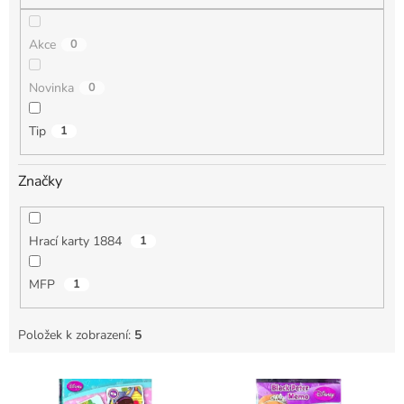
Akce
0
Novinka
0
Tip
1
Značky
Hrací karty 1884
1
MFP
1
Položek k zobrazení:
5
V
ý