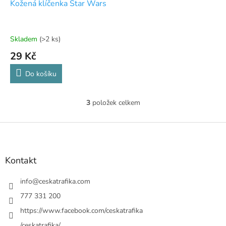
Kožená klíčenka Star Wars
Skladem
(>2 ks)
29 Kč
Do košíku
3
položek celkem
O
v
l
Z
á
á
d
p
a
a
Kontakt
c
t
í
í
info
@
ceskatrafika.com
p
r
777 331 200
v
https://www.facebook.com/ceskatrafika
k
y
/ceskatrafika/