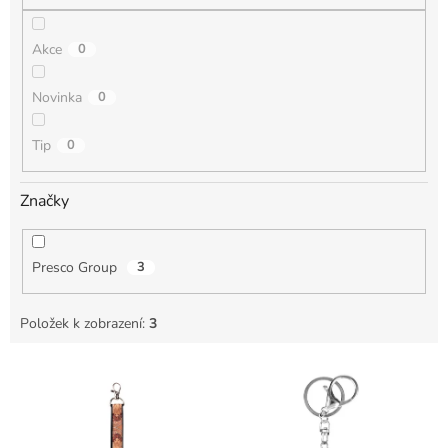
Akce
0
Novinka
0
Tip
0
Značky
Presco Group
3
Položek k zobrazení:
3
V
ý
p
i