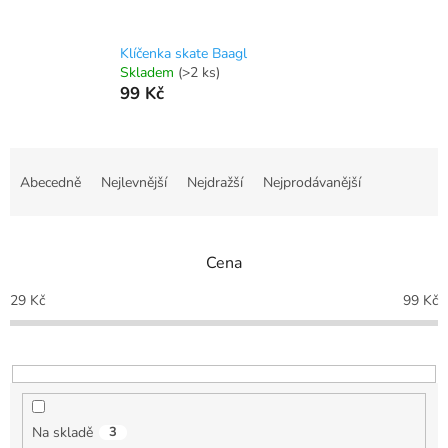
Klíčenka skate Baagl
Skladem
(>2 ks)
99 Kč
Ř
a
Abecedně
Nejlevnější
Nejdražší
Nejprodávanější
z
e
n
Cena
í
p
29
Kč
99
Kč
r
o
d
u
k
t
Na skladě
3
ů