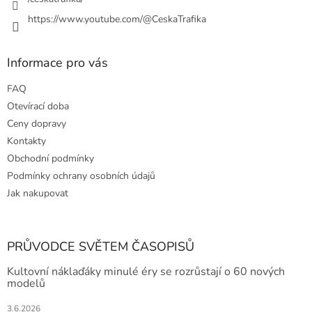
v
ý
https://www.youtube.com/@CeskaTrafika
p
i
s
Informace pro vás
u
FAQ
Otevírací doba
Ceny dopravy
Kontakty
Obchodní podmínky
Podmínky ochrany osobních údajů
Jak nakupovat
PRŮVODCE SVĚTEM ČASOPISŮ
Kultovní náklaďáky minulé éry se rozrůstají o 60 nových
modelů
3.6.2026