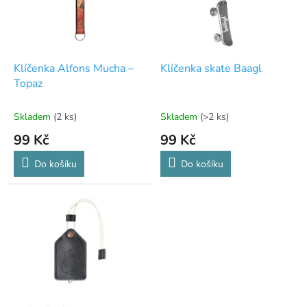
s
p
r
o
d
Klíčenka Alfons Mucha –
Klíčenka skate Baagl
u
Topaz
k
t
Skladem
(2 ks)
Skladem
(>2 ks)
ů
99 Kč
99 Kč
Do košíku
Do košíku