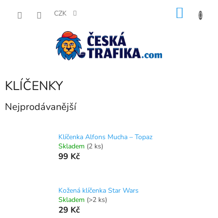
Přejít
NÁKU
na
CZK
obsah
KOŠÍK
KLÍČENKY
Nejprodávanější
Klíčenka Alfons Mucha – Topaz
Skladem
(2 ks)
99 Kč
Kožená klíčenka Star Wars
Skladem
(>2 ks)
29 Kč