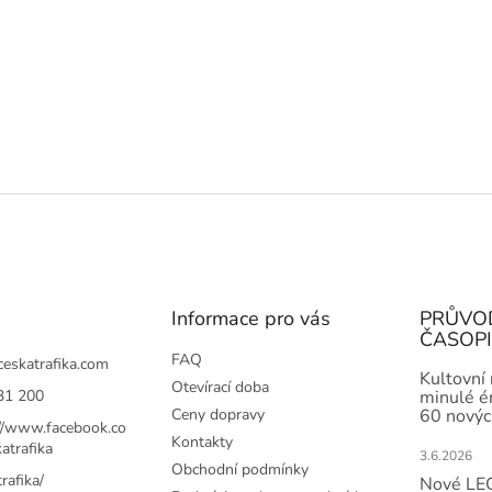
Informace pro vás
PRŮVO
ČASOP
FAQ
ceskatrafika.com
Kultovní
Otevírací doba
31 200
minulé ér
Ceny dopravy
60 novýc
://www.facebook.co
Kontakty
atrafika
3.6.2026
Obchodní podmínky
rafika/
Nové LEG