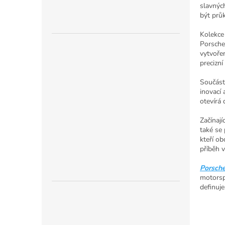
n
slavnýc
e
být prů
l
Kolekc
Porsche
vytvořen
precizní
Součást
inovací 
otevírá 
Začínají
také se 
kteří ob
příběh v
Porsche
motorsp
definuje