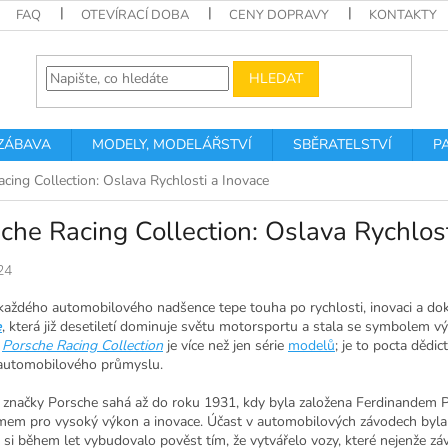
FAQ
OTEVÍRACÍ DOBA
CENY DOPRAVY
KONTAKTY
HLEDAT
 ZÁBAVA
MODELY, MODELÁŘSTVÍ
SBĚRATELSTVÍ
P
cing Collection: Oslava Rychlosti a Inovace
che Racing Collection: Oslava Rychlost
24
 každého automobilového nadšence tepe touha po rychlosti, inovaci a dok
e
, která již desetiletí dominuje světu motorsportu a stala se symbolem 
e
Porsche Racing Collection
je více než jen série
modelů
; je to pocta dědi
i automobilového průmyslu.
e značky Porsche sahá až do roku 1931, kdy byla založena Ferdinandem 
em pro vysoký výkon a inovace. Účast v automobilových závodech byla 
si během let vybudovalo pověst tím, že vytvářelo vozy, které nejenže závo