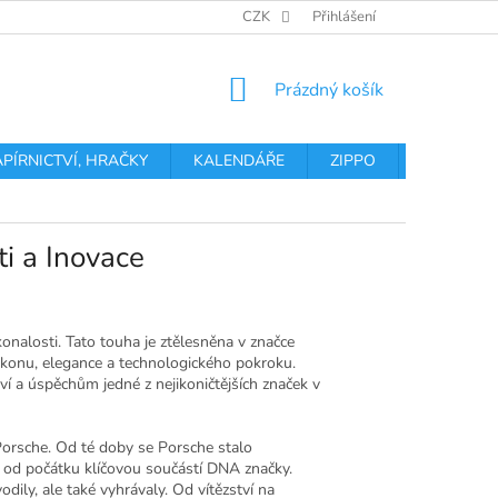
OBCHODNÍ PODMÍNKY
PODMÍNKY OCHRANY OSOBNÍCH ÚDA
CZK
Přihlášení
NÁKUPNÍ
Prázdný košík
KOŠÍK
APÍRNICTVÍ, HRAČKY
KALENDÁŘE
ZIPPO
Obchodní 
i a Inovace
onalosti. Tato touha je ztělesněna v značce
výkonu, elegance a technologického pokroku.
ctví a úspěchům jedné z nejikoničtějších značek v
Porsche. Od té doby se Porsche stalo
od počátku klíčovou součástí DNA značky.
dily, ale také vyhrávaly. Od vítězství na