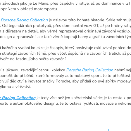
h závodech jako je Le Mans, přes úspěchy v rallye, až po dominance v G
kopníkem v oblasti motorsportu.
e
Porsche Racing Collection
je oslavou této bohaté historie. Série zahrnuj
. Od legendárních prototypů, přes dominantní vozy GT, až po hrdiny rally
 s důrazem na detail, aby věrně reprezentoval originální závodní vozidl
 design a zpracování, ale také věrně kopírují barvy a grafiku závodních tý
í každého vydání kolekce je časopis, který poskytuje exkluzivní pohled 
a strategií závodních týmů, přes výčet úspěchů na závodních tratích, až p
dveře do fascinujícího světa závodění.
cí s lákavou zavádějící cenou, kolekce
Porsche Racing Collection
nabízí ne
ponořit do příběhů, které formovaly automobilový sport. Je to příležitos
divují dědictví a inovace značky Porsche, aby přidali do své sbírky model
ýkonu a vítězství.
 Racing Collection
je tedy více než jen sběratelská série; je to cesta k 
ortu a automobilového designu. Je to oslava rychlosti, inovace a nekone
.