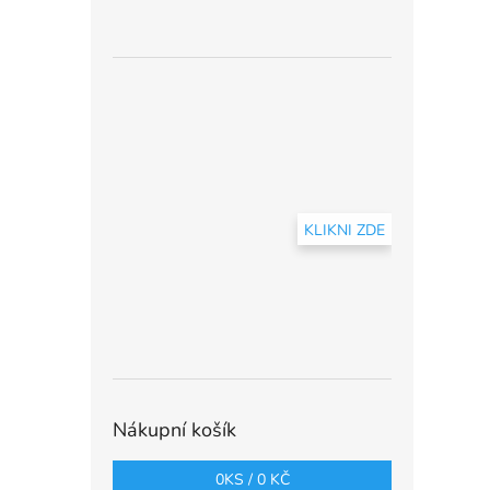
KLIKNI ZDE
Nákupní košík
0
KS /
0 KČ