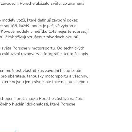
T závodech, Porsche ukázalo světu, co znamená
e modely vozů, které definují závodní odkaz
e soutěží, každý model je pečlivě vybrán a
o. Kovové modely v měřítku 1:43 nejenže zobrazují
mů, čímž oživují vzrušení z závodních okruhů.
do světa Porsche v motorsportu. Od technických
o exkluzivní rozhovory a fotografie, tento časopis
jen možnost vlastnit kus závodní historie, ale
t pro sběratele, fanoušky motorsportu a všechny,
y, které nejsou jen krásné, ale také nesou s sebou
pochopení, proč značka Porsche zůstává na špici
čného hledání dokonalosti, které Porsche