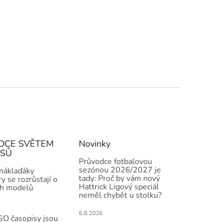
DCE SVĚTEM
Novinky
ISŮ
Průvodce fotbalovou
sezónou 2026/2027 je
 náklaďáky
tady: Proč by vám nový
y se rozrůstají o
Hattrick Ligový speciál
h modelů
neměl chybět u stolku?
6.8.2026
O časopisy jsou