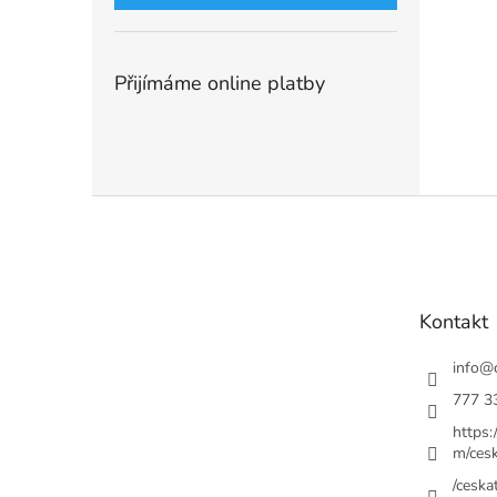
Přijímáme online platby
Z
á
p
a
t
Kontakt
í
info
@
777 3
https
m/cesk
/ceskat