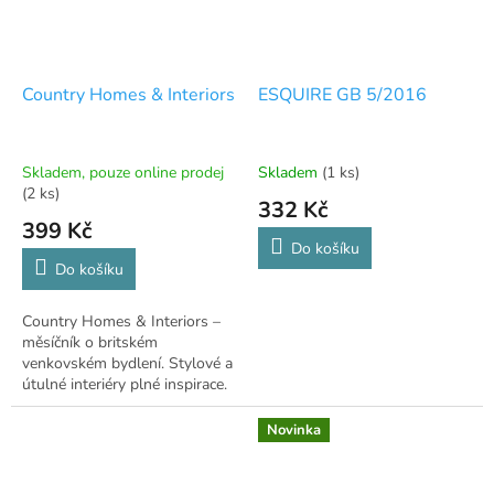
Country Homes & Interiors
ESQUIRE GB 5/2016
Skladem, pouze online prodej
Skladem
(1 ks)
(2 ks)
332 Kč
399 Kč
Do košíku
Do košíku
Country Homes & Interiors –
měsíčník o britském
venkovském bydlení. Stylové a
útulné interiéry plné inspirace.
V angličtině. 🏡🌿
Novinka