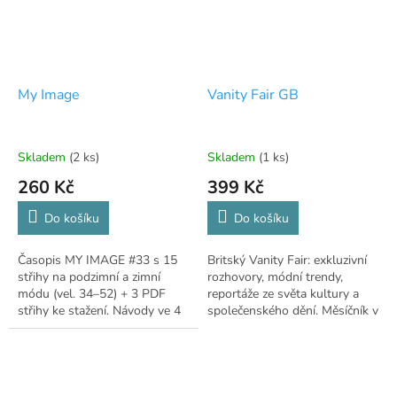
My Image
Vanity Fair GB
Skladem
(2 ks)
Skladem
(1 ks)
260 Kč
399 Kč
Do košíku
Do košíku
Časopis MY IMAGE #33 s 15
Britský Vanity Fair: exkluzivní
střihy na podzimní a zimní
rozhovory, módní trendy,
módu (vel. 34–52) + 3 PDF
reportáže ze světa kultury a
střihy ke stažení. Návody ve 4
společenského dění. Měsíčník v
jazycích.
angličtině.