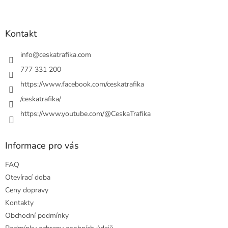
á
á
d
p
a
a
Kontakt
c
t
í
í
info
@
ceskatrafika.com
p
r
777 331 200
v
https://www.facebook.com/ceskatrafika
k
y
/ceskatrafika/
v
ý
https://www.youtube.com/@CeskaTrafika
p
i
s
Informace pro vás
u
FAQ
Otevírací doba
Ceny dopravy
Kontakty
Obchodní podmínky