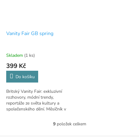
Vanity Fair GB spring
Skladem
(1 ks)
399 Kč
Do košíku
Britský Vanity Fair: exkluzivní
rozhovory, módní trendy,
reportáže ze světa kultury a
společenského dění. Měsíčník v
angličtině.
9
položek celkem
O
v
l
Z