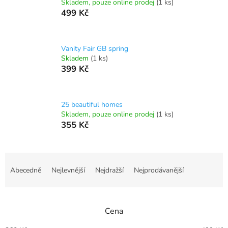
Skladem, pouze online prodej
(1 ks)
499 Kč
Vanity Fair GB spring
Skladem
(1 ks)
399 Kč
25 beautiful homes
Skladem, pouze online prodej
(1 ks)
355 Kč
Ř
a
Abecedně
Nejlevnější
Nejdražší
Nejprodávanější
z
e
n
Cena
í
p