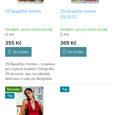
o
d
25 beautiful homes
25 beautiful homes
u
10/2022
k
t
Skladem, pouze online prodej
Skladem, pouze online prodej
ů
(1 ks)
(1 ks)
355 Kč
369 Kč
Do košíku
Do košíku
25 Beautiful Homes – inspirace
pro stylové bydlení. Fotografie
25 domovů, tipy na nábytek,
dekorace a rady od designérů.
🏡✨
Novinka
Tip
Tip