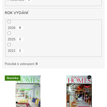
ROK VYDÁNÍ
2026
6
2025
1
2022
1
Položek k zobrazení:
9
V
Novinka
ý
p
i
s
p
r