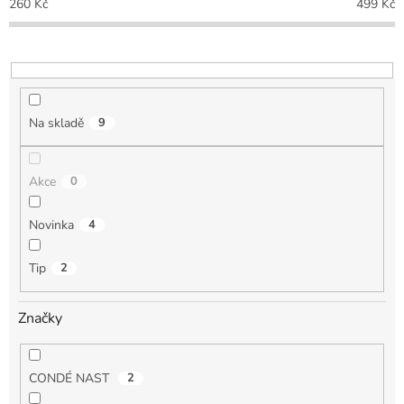
260
Kč
499
Kč
r
o
d
u
k
t
Na skladě
9
ů
Akce
0
Novinka
4
Tip
2
Značky
CONDÉ NAST
2