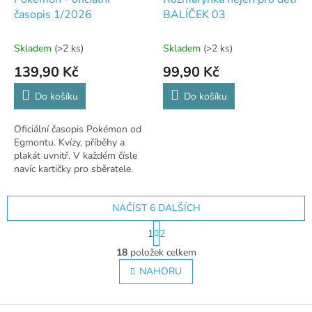
časopis 1/2026
BALÍČEK 03
Skladem
(>2 ks)
Skladem
(>2 ks)
139,90 Kč
99,90 Kč
Do košíku
Do košíku
Oficiální časopis Pokémon od
Egmontu. Kvízy, příběhy a
plakát uvnitř. V každém čísle
navíc kartičky pro sběratele.
NAČÍST 6 DALŠÍCH
S
1
2
t
O
r
18
položek celkem
v
á
l
NAHORU
n
á
k
o
d
v
Z
a