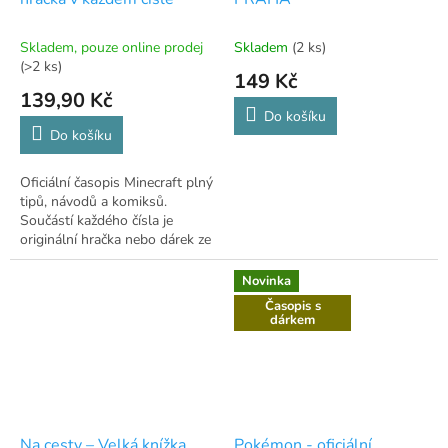
Skladem, pouze online prodej
Skladem
(2 ks)
(>2 ks)
149 Kč
139,90 Kč
Do košíku
Do košíku
Oficiální časopis Minecraft plný
tipů, návodů a komiksů.
Součástí každého čísla je
originální hračka nebo dárek ze
světa hry.
Novinka
Časopis s
dárkem
Na cesty – Velká knížka
Pokémon - oficiální