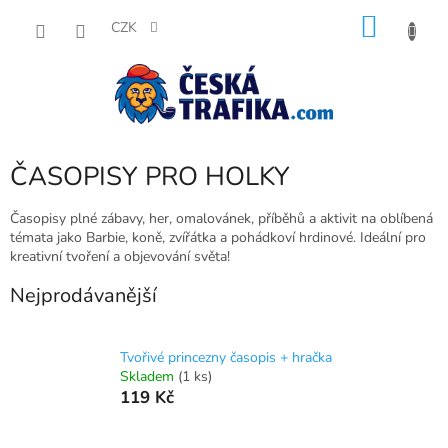
Přejít
NÁKU
na
CZK
obsah
KOŠÍK
ČASOPISY PRO HOLKY
Časopisy plné zábavy, her, omalovánek, příběhů a aktivit na oblíbená
témata jako Barbie, koně, zvířátka a pohádkoví hrdinové. Ideální pro
kreativní tvoření a objevování světa!
Nejprodávanější
Tvořivé princezny časopis + hračka
Skladem
(1 ks)
119 Kč