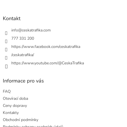
á
c
á
n
í
p
í
p
a
Kontakt
r
t
v
í
info
@
ceskatrafika.com
k
y
777 331 200
v
https://www.facebook.com/ceskatrafika
ý
p
/ceskatrafika/
i
https://www.youtube.com/@CeskaTrafika
s
u
Informace pro vás
FAQ
Otevírací doba
Ceny dopravy
Kontakty
Obchodní podmínky
Podmínky ochrany osobních údajů