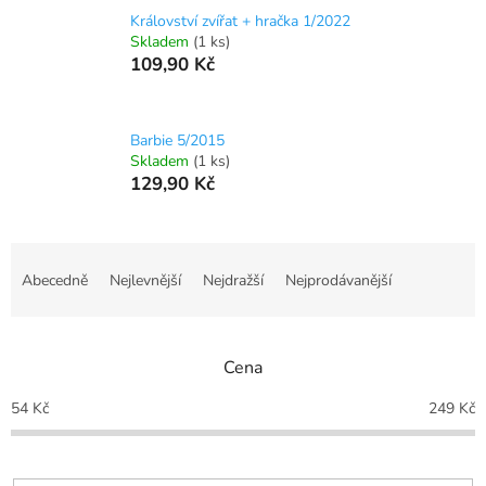
Království zvířat + hračka 1/2022
Skladem
(1 ks)
109,90 Kč
Barbie 5/2015
Skladem
(1 ks)
129,90 Kč
Ř
a
Abecedně
Nejlevnější
Nejdražší
Nejprodávanější
z
e
n
Cena
í
p
54
Kč
249
Kč
r
o
d