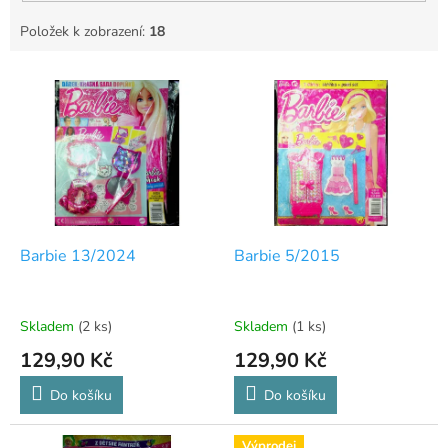
Položek k zobrazení:
18
V
ý
p
i
s
p
r
o
d
Barbie 13/2024
Barbie 5/2015
u
k
t
Skladem
(2 ks)
Skladem
(1 ks)
ů
129,90 Kč
129,90 Kč
Do košíku
Do košíku
Výprodej