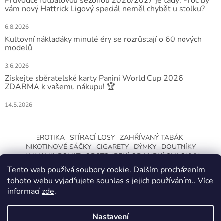
Průvodce fotbalovou sezónou 2026/2027 je tady: Proč by
vám nový Hattrick Ligový speciál neměl chybět u stolku?
6.8.2026
Kultovní náklaďáky minulé éry se rozrůstají o 60 nových
modelů
3.6.2026
Získejte sběratelské karty Panini World Cup 2026
ZDARMA k vašemu nákupu! 🏆
14.5.2026
EROTIKA
STÍRACÍ LOSY
ZAHŘÍVANÝ TABÁK
NIKOTINOVÉ SÁČKY
CIGARETY
DÝMKY
DOUTNÍKY
JAK NAKUPOVAT
ODSTOUPENÍ OD KUPNÍ SMLOUVY
Tento web používá soubory cookie. Dalším procházením
tohoto webu vyjadřujete souhlas s jejich používáním.. Více
informací
zde
.
Nastavení
Vytvořil Shoptet