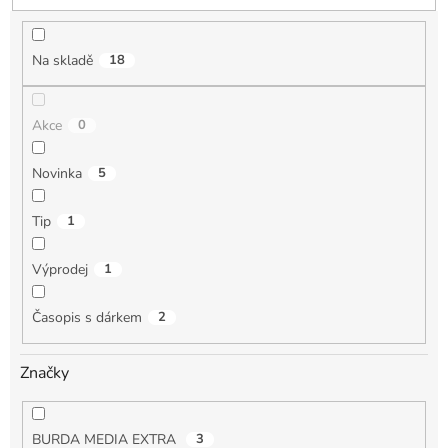
u
k
t
Na skladě
18
ů
Akce
0
Novinka
5
Tip
1
Výprodej
1
Časopis s dárkem
2
Značky
BURDA MEDIA EXTRA
3