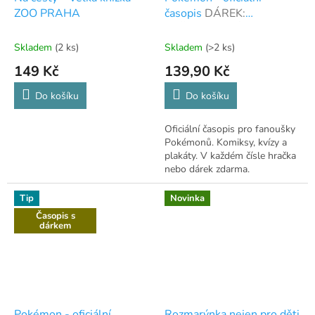
ZOO PRAHA
časopis
DÁREK:
SBĚRATELSKÉ KARTY
Skladem
(2 ks)
Skladem
(>2 ks)
149 Kč
139,90 Kč
Do košíku
Do košíku
Oficiální časopis pro fanoušky
Pokémonů. Komiksy, kvízy a
plakáty. V každém čísle hračka
nebo dárek zdarma.
Tip
Novinka
Časopis s
dárkem
Pokémon - oficiální
Rozmarýnka nejen pro děti