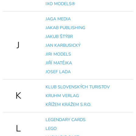
IXO MODELS®
JAGA MEDIA
JAKAB PUBLISHING
JAKUB ŠTÝBR
J
JAN KARBUSICKÝ
JIRI MODELS
JIŘÍ MATĚJKA
JOSEF LADA
KLUB SLOVENSKÝCH TURISTOV
K
KRUHM VERLAG
KŘÍŽEM KRÁŽEM S.R.O.
LEGENDARY CARDS
L
LEGO