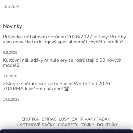
16.4.2026
Novinky
Průvodce fotbalovou sezónou 2026/2027 je tady: Proč by
vám nový Hattrick Ligový speciál neměl chybět u stolku?
6.8.2026
Kultovní náklaďáky minulé éry se rozrůstají o 60 nových
modelů
3.6.2026
Získejte sběratelské karty Panini World Cup 2026
ZDARMA k vašemu nákupu! 🏆
14.5.2026
EROTIKA
STÍRACÍ LOSY
ZAHŘÍVANÝ TABÁK
NIKOTINOVÉ SÁČKY
CIGARETY
DÝMKY
DOUTNÍKY
JAK NAKUPOVAT
ODSTOUPENÍ OD KUPNÍ SMLOUVY