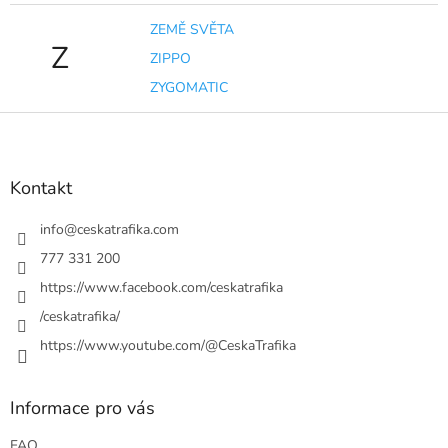
ZEMĚ SVĚTA
Z
ZIPPO
ZYGOMATIC
Z
á
p
a
Kontakt
t
í
info
@
ceskatrafika.com
777 331 200
https://www.facebook.com/ceskatrafika
/ceskatrafika/
https://www.youtube.com/@CeskaTrafika
Informace pro vás
FAQ