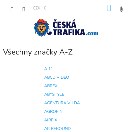
Přejít
NÁKU
na
CZK
obsah
KOŠÍK
Všechny značky A-Z
A 11
ABCD VIDEO
ABREX
ABYSTYLE
AGENTURA VILDA
AGROFIN
AIRFIX
AK REBOUND