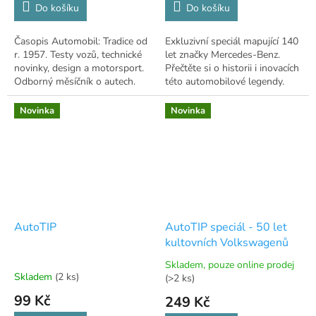
Do košíku
Do košíku
Časopis Automobil: Tradice od
Exkluzivní speciál mapující 140
r. 1957. Testy vozů, technické
let značky Mercedes-Benz.
novinky, design a motorsport.
Přečtěte si o historii i inovacích
Odborný měsíčník o autech.
této automobilové legendy.
Novinka
Novinka
AutoTIP
AutoTIP speciál - 50 let
kultovních Volkswagenů
Skladem, pouze online prodej
Průměrné
Skladem
(2 ks)
(>2 ks)
hodnocení
99 Kč
249 Kč
produktu
je