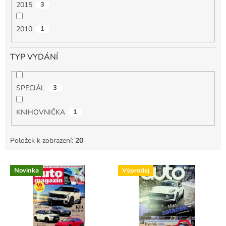
2015
3
2010
1
TYP VYDÁNÍ
SPECIÁL
3
KNIHOVNIČKA
1
Položek k zobrazení:
20
V
Novinka
Výprodej
ý
p
i
s
p