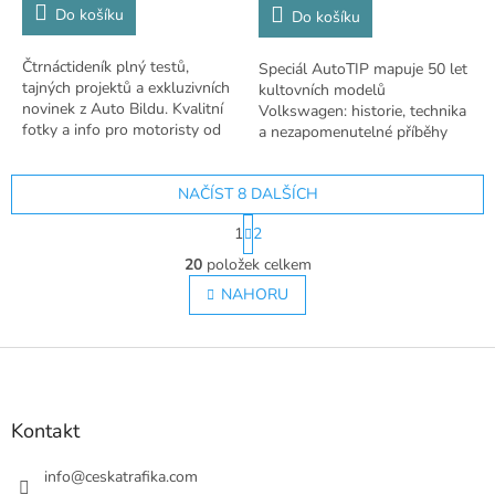
Do košíku
5,0
Do košíku
z
5
Čtrnáctideník plný testů,
Speciál AutoTIP mapuje 50 let
hvězdiček.
tajných projektů a exkluzivních
kultovních modelů
novinek z Auto Bildu. Kvalitní
Volkswagen: historie, technika
fotky a info pro motoristy od
a nezapomenutelné příběhy
CNC.
značky.
NAČÍST 8 DALŠÍCH
S
1
2
t
O
r
20
položek celkem
v
á
l
NAHORU
n
á
k
o
d
v
Z
a
á
c
á
n
í
p
í
p
a
Kontakt
r
t
v
í
info
@
ceskatrafika.com
k