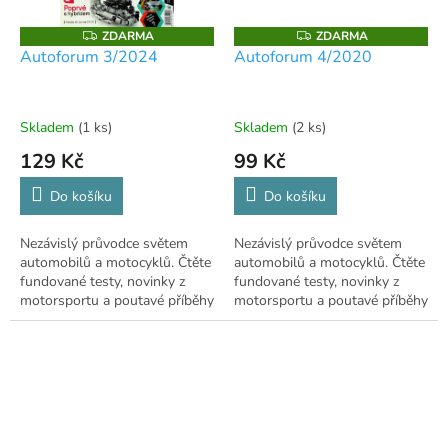
ZDARMA
ZDARMA
Z
Z
D
D
Autoforum 3/2024
Autoforum 4/2020
A
A
R
R
M
M
A
A
Skladem
(1 ks)
Skladem
(2 ks)
129 Kč
99 Kč
Do košíku
Do košíku
Nezávislý průvodce světem
Nezávislý průvodce světem
automobilů a motocyklů. Čtěte
automobilů a motocyklů. Čtěte
fundované testy, novinky z
fundované testy, novinky z
motorsportu a poutavé příběhy
motorsportu a poutavé příběhy
z historie! 🚗
z historie! 🚗