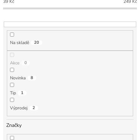
39
Kč
249
Kč
r
o
d
u
k
t
Na skladě
20
ů
Akce
0
Novinka
8
Tip
1
Výprodej
2
Značky