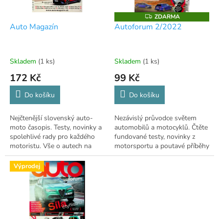
r
o
ZDARMA
Z
D
d
Auto Magazín
Autoforum 2/2022
A
u
R
M
k
A
t
Skladem
(1 ks)
Skladem
(1 ks)
ů
172 Kč
99 Kč
Do košíku
Do košíku
Nejčtenější slovenský auto-
Nezávislý průvodce světem
moto časopis. Testy, novinky a
automobilů a motocyklů. Čtěte
spolehlivé rady pro každého
fundované testy, novinky z
motoristu. Vše o autech na
motorsportu a poutavé příběhy
jednom místě.
z historie! 🚗
Výprodej