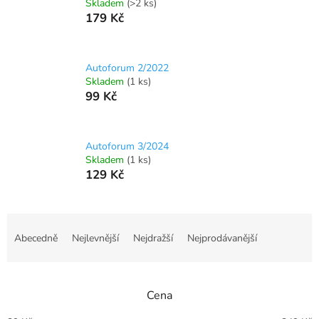
Skladem
(>2 ks)
179 Kč
Autoforum 2/2022
Skladem
(1 ks)
99 Kč
Autoforum 3/2024
Skladem
(1 ks)
129 Kč
Ř
a
Abecedně
Nejlevnější
Nejdražší
Nejprodávanější
z
e
n
Cena
í
p