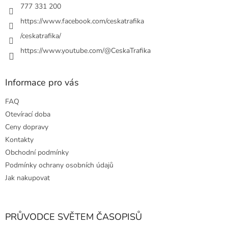
y
777 331 200
v
https://www.facebook.com/ceskatrafika
ý
p
/ceskatrafika/
i
https://www.youtube.com/@CeskaTrafika
s
u
Informace pro vás
FAQ
Otevírací doba
Ceny dopravy
Kontakty
Obchodní podmínky
Podmínky ochrany osobních údajů
Jak nakupovat
PRŮVODCE SVĚTEM ČASOPISŮ