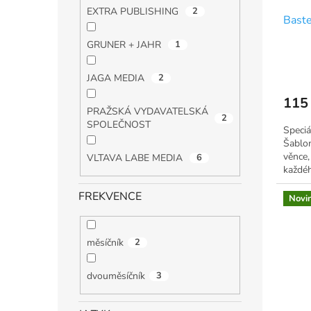
u
ů
EXTRA PUBLISHING
2
Baste
k
t
GRUNER + JAHR
1
ů
JAGA MEDIA
2
115
PRAŽSKÁ VYDAVATELSKÁ
2
SPOLEČNOST
Speciá
Šablon
věnce,
VLTAVA LABE MEDIA
6
každé
FREKVENCE
Novi
měsíčník
2
dvouměsíčník
3