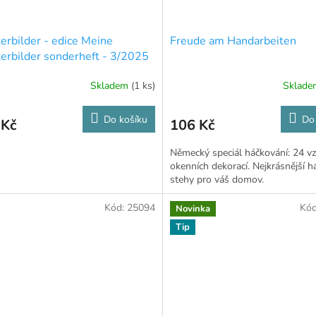
erbilder - edice Meine
Freude am Handarbeiten
erbilder sonderheft - 3/2025
Skladem
(1 ks)
Sklad
Do košíku
Do
 Kč
106 Kč
Německý speciál háčkování: 24 v
okenních dekorací. Nejkrásnější 
stehy pro váš domov.
Kód:
25094
Kó
Novinka
Tip