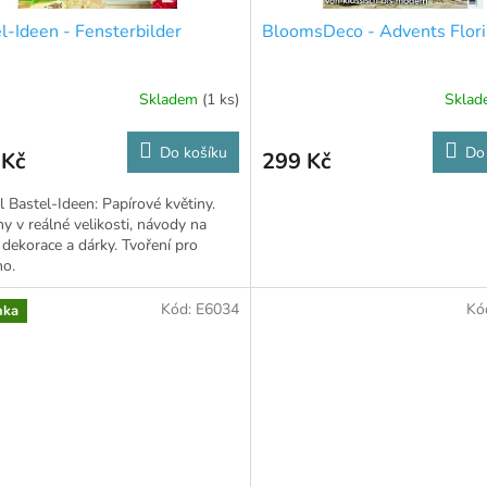
l-Ideen - Fensterbilder
BloomsDeco - Advents Flori
Skladem
(1 ks)
Skla
Do košíku
Do
 Kč
299 Kč
l Bastel-Ideen: Papírové květiny.
y v reálné velikosti, návody na
 dekorace a dárky. Tvoření pro
ho.
Kód:
E6034
Kó
nka