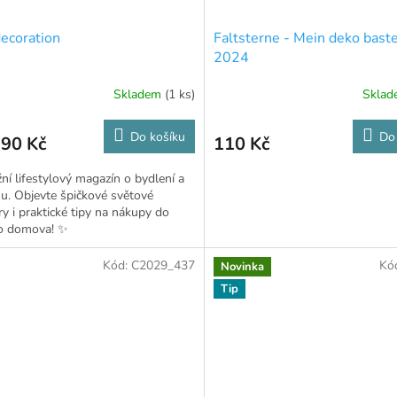
decoration
Faltsterne - Mein deko bast
2024
Skladem
(1 ks)
Skla
Do košíku
Do
,90 Kč
110 Kč
žní lifestylový magazín o bydlení a
u. Objevte špičkové světové
éry i praktické tipy na nákupy do
o domova! ✨
Kód:
C2029_437
Kó
Novinka
Tip