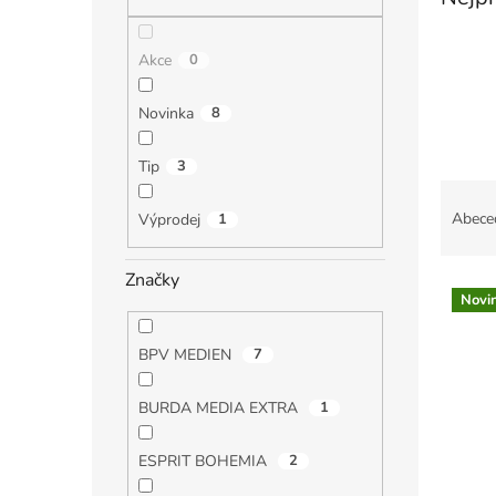
n
e
l
Akce
0
Novinka
8
Tip
3
Ř
a
Abece
Výprodej
1
z
e
Značky
V
n
Novi
ý
í
p
p
BPV MEDIEN
7
i
r
s
o
p
d
BURDA MEDIA EXTRA
1
r
u
o
k
ESPRIT BOHEMIA
2
d
t