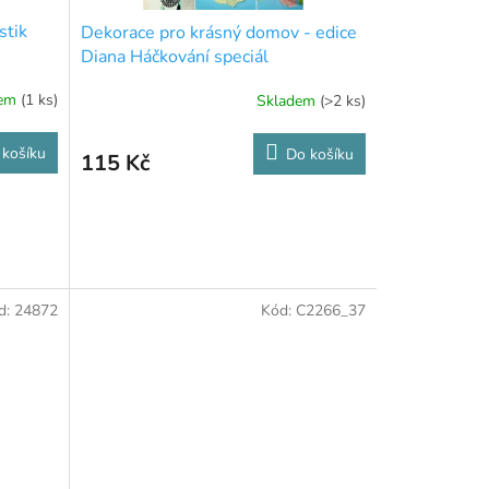
stik
Dekorace pro krásný domov - edice
Diana Háčkování speciál
dem
(1 ks)
Skladem
(>2 ks)
 košíku
Do košíku
115 Kč
d:
24872
Kód:
C2266_37