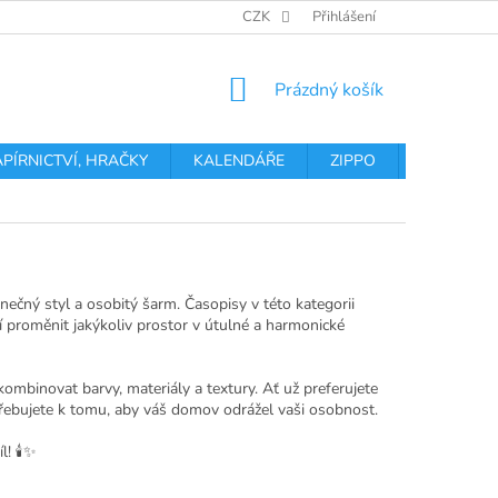
OBCHODNÍ PODMÍNKY
PODMÍNKY OCHRANY OSOBNÍCH ÚDA
CZK
Přihlášení
NÁKUPNÍ
Prázdný košík
KOŠÍK
APÍRNICTVÍ, HRAČKY
KALENDÁŘE
ZIPPO
Obchodní 
nečný styl a osobitý šarm. Časopisy v této kategorii
 proměnit jakýkoliv prostor v útulné a harmonické
kombinovat barvy, materiály a textury. Ať už preferujete
otřebujete k tomu, aby váš domov odrážel vaši osobnost.
! 🕯️✨