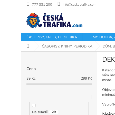
Přejít
777 331 200
info@ceskatrafika.com
na
obsah
ČASOPISY, KNIHY, PERIODIKA
FILMY, HUDBA,
Domů
ČASOPISY, KNIHY, PERIODIKA
DŮM, 
P
DE
o
s
Cena
t
Kategor
vám nab
r
39
Kč
299
Kč
místo.
a
n
Objevte 
n
minimal
í
p
Vytvořte
a
Na skladě
29
Nejpr