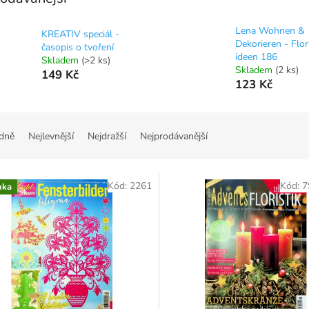
Lena Wohnen &
KREATIV speciál -
Dekorieren - Flor
časopis o tvoření
ideen 186
Skladem
(>2 ks)
Skladem
(2 ks)
149 Kč
123 Kč
dně
Nejlevnější
Nejdražší
Nejprodávanější
Kód:
2261
Kód:
7
nka