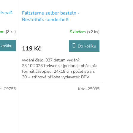
elspaß
Faltsterne selber basteln -
Bestelhits sonderheft
dem
(2 ks)
Skladem
(>2 ks)
 košíku
Do košíku
119 Kč
vydání číslo: 037 datum vydání:
23.10.2023 frekvence (perioda): občasník
formát časopisu: 24x18 cm počet stran:
30 + střihová příloha vydavatel: BPV
Medien jazyk: německy
d:
C9755
Kód:
25095