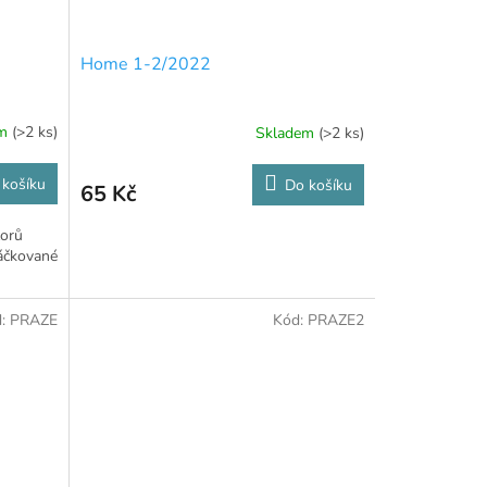
Home 1-2/2022
em
(>2 ks)
Skladem
(>2 ks)
 košíku
Do košíku
65 Kč
zorů
háčkované
d:
PRAZE
Kód:
PRAZE2