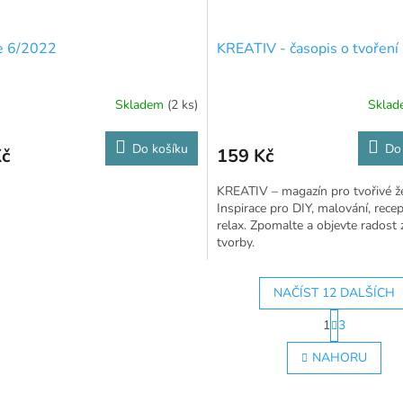
 6/2022
KREATIV - časopis o tvoření
Skladem
(2 ks)
Skla
Do košíku
Do
Kč
159 Kč
KREATIV – magazín pro tvořivé ž
Inspirace pro DIY, malování, recep
relax. Zpomalte a objevte radost z
tvorby.
NAČÍST 12 DALŠÍCH
S
1
3
t
O
r
v
NAHORU
á
l
n
á
k
d