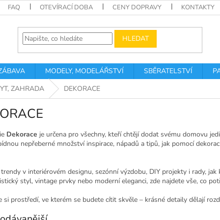
FAQ
OTEVÍRACÍ DOBA
CENY DOPRAVY
KONTAKTY
HLEDAT
 ZÁBAVA
MODELY, MODELÁŘSTVÍ
SBĚRATELSTVÍ
P
BYT, ZAHRADA
DEKORACE
KORACE
ie
Dekorace
je určena pro všechny, kteří chtějí dodat svému domovu jedi
ídnou nepřeberné množství inspirace, nápadů a tipů, jak pomocí dekorací
trendy v interiérovém designu, sezónní výzdobu, DIY projekty i rady, jak 
istický styl, vintage prvky nebo moderní eleganci, zde najdete vše, co p
 si prostředí, ve kterém se budete cítit skvěle – krásné detaily dělají rozdíl
odávanější