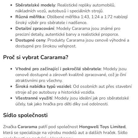
Sběratelské modely
: Realistické repliky automobilů,
nákladních vozů, autobusů i speciálních strojů.
Různá měřítka
: Oblíbené měřítka 1:43, 1:24 a 1:72 nabízejí
široký výběr pro sběratele i nadšence.
Detailní zpracování
: Modely Cararama jsou známé pro
precizní detaily, autentické barvy a realistické proporce.
Dostupné ceny
: Produkty Cararama jsou cenově výhodné a
dostupné pro širokou veřejnost.
Proč si vybrat Cararama?
Vhodné pro začínající i pokročilé sběratele
: Modely jsou
cenově dostupné a zároveň kvalitně zpracované, což je činí
atraktivními pro všechny.
Široká nabídka typů vozidel
: Od osobních aut přes stavební
stroje až po autobusy a historická vozidla.
Všestranné využití
: Modely jsou ideální jak pro sběratelské
účely, tak jako hračka pro děti díky své odolnosti.
Sídlo společnosti
Značka
Cararama
patří pod společnost
Hongwell Toys Limited
,
která se specializuje na výrobu modelů aut a dalších hraček. Sídlo