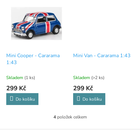
Mini Cooper - Cararama
Mini Van - Cararama 1:43
1:43
Skladem
(1 ks)
Skladem
(>2 ks)
299 Kč
299 Kč
Do košíku
Do košíku
4
položek celkem
O
v
l
Z
á
á