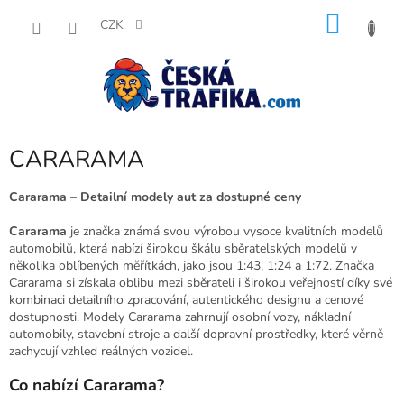
Přejít
NÁKU
na
CZK
obsah
KOŠÍK
CARARAMA
Cararama – Detailní modely aut za dostupné ceny
Cararama
je značka známá svou výrobou vysoce kvalitních modelů
automobilů, která nabízí širokou škálu sběratelských modelů v
několika oblíbených měřítkách, jako jsou 1:43, 1:24 a 1:72. Značka
Cararama si získala oblibu mezi sběrateli i širokou veřejností díky své
kombinaci detailního zpracování, autentického designu a cenové
dostupnosti. Modely Cararama zahrnují osobní vozy, nákladní
automobily, stavební stroje a další dopravní prostředky, které věrně
zachycují vzhled reálných vozidel.
Co nabízí Cararama?