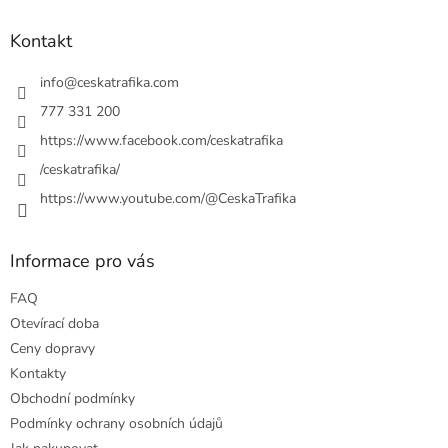
d
p
a
a
Kontakt
c
t
í
í
info
@
ceskatrafika.com
p
r
777 331 200
v
https://www.facebook.com/ceskatrafika
k
y
/ceskatrafika/
v
ý
https://www.youtube.com/@CeskaTrafika
p
i
s
Informace pro vás
u
FAQ
Otevírací doba
Ceny dopravy
Kontakty
Obchodní podmínky
Podmínky ochrany osobních údajů