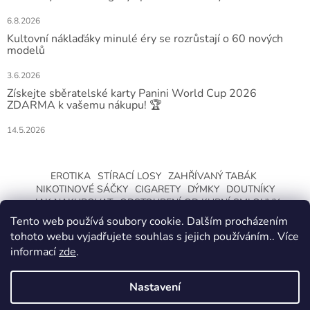
6.8.2026
Kultovní náklaďáky minulé éry se rozrůstají o 60 nových
modelů
3.6.2026
Získejte sběratelské karty Panini World Cup 2026
ZDARMA k vašemu nákupu! 🏆
14.5.2026
EROTIKA
STÍRACÍ LOSY
ZAHŘÍVANÝ TABÁK
NIKOTINOVÉ SÁČKY
CIGARETY
DÝMKY
DOUTNÍKY
JAK NAKUPOVAT
ODSTOUPENÍ OD KUPNÍ SMLOUVY
Tento web používá soubory cookie. Dalším procházením
tohoto webu vyjadřujete souhlas s jejich používáním.. Více
informací
zde
.
Nastavení
Vytvořil Shoptet
ZMĚNA OTEVÍRACÍ DOBY O LETNÍCH