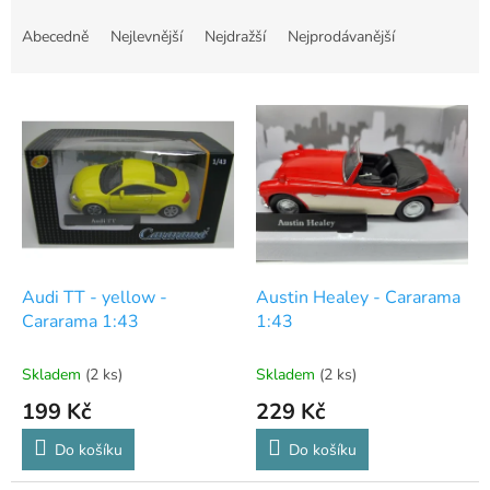
Ř
a
Abecedně
Nejlevnější
Nejdražší
Nejprodávanější
z
e
V
n
ý
í
p
p
i
r
s
o
p
d
r
u
o
k
d
t
Audi TT - yellow -
Austin Healey - Cararama
u
ů
Cararama 1:43
1:43
k
t
Skladem
(2 ks)
Skladem
(2 ks)
ů
199 Kč
229 Kč
Do košíku
Do košíku