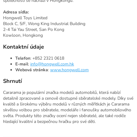
společnosti se nachází v Hongkongu.
Adresa sídla:
Hongwell Toys Limited
Block C, 5/F, Wong King Industrial Building
2-4 Tai Yau Street, San Po Kong
Kowloon, Hongkong
Kontaktní údaje
Telefon
: +852 2321 0618
E-mail
:
info@hongwell.com.hk
Webová stránka
:
www.hongwell.com
Shrnutí
Cararama je populární značka modelů automobilů, která nabízí
detailně zpracované a cenově dostupné sběratelské modely. Díky své
kvalitě a širokému výběru modelů v různých měřítkách je Cararama
skvělou volbou pro sběratele, modeláře i fanoušky automobilového
světa. Produkty této značky ocení nejen sběratelé, ale také rodiče
hledající kvalitní a bezpečnou hračku pro své děti.