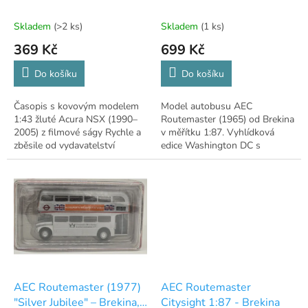
k
Sightseeing" – Brekina,
t
1:87
Skladem
(>2 ks)
Skladem
(1 ks)
ů
369 Kč
699 Kč
Do košíku
Do košíku
Časopis s kovovým modelem
Model autobusu AEC
1:43 žluté Acura NSX (1990–
Routemaster (1965) od Brekina
2005) z filmové ságy Rychle a
v měřítku 1:87. Vyhlídková
zběsile od vydavatelství
edice Washington DC s
DeAgostini.
bohatým detailním potiskem.
AEC Routemaster (1977)
AEC Routemaster
"Silver Jubilee" – Brekina,
Citysight 1:87 - Brekina