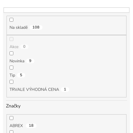
d
u
k
t
Na skladě
108
ů
Akce
0
Novinka
9
Tip
5
TRVALE VÝHODNÁ CENA
1
Značky
ABREX
18