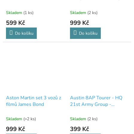
1:43 - Bburago
Time To Die
Skladem
(1 ks)
Skladem
(2 ks)
599 Kč
999 Kč
Do košíku
Do košíku
Aston Martin set 3 vozů z
Austin 8AP Tourer - HQ
filmů James Bond
21st Army Group -
September 1944 -
kolekce Vojenské
Skladem
(>2 ks)
Skladem
(2 ks)
automobily druhé světové
999 Kč
399 Kč
války