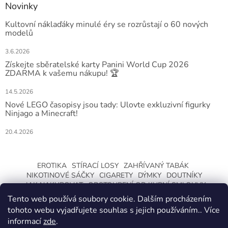
Novinky
Kultovní náklaďáky minulé éry se rozrůstají o 60 nových
modelů
3.6.2026
Získejte sběratelské karty Panini World Cup 2026
ZDARMA k vašemu nákupu! 🏆
14.5.2026
Nové LEGO časopisy jsou tady: Ulovte exkluzivní figurky
Ninjago a Minecraft!
20.4.2026
EROTIKA
STÍRACÍ LOSY
ZAHŘÍVANÝ TABÁK
NIKOTINOVÉ SÁČKY
CIGARETY
DÝMKY
DOUTNÍKY
JAK NAKUPOVAT
ODSTOUPENÍ OD KUPNÍ SMLOUVY
Tento web používá soubory cookie. Dalším procházením
tohoto webu vyjadřujete souhlas s jejich používáním.. Více
informací
zde
.