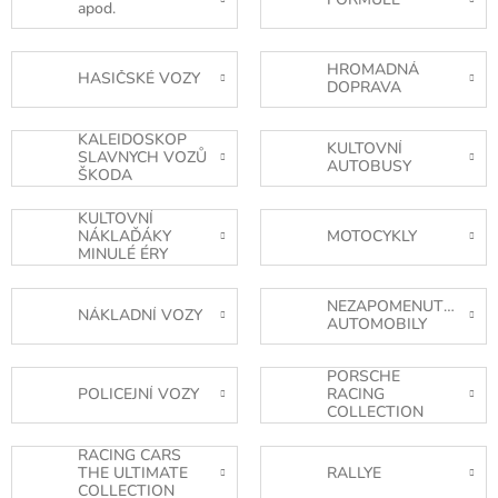
apod.
HROMADNÁ
HASIČSKÉ VOZY
DOPRAVA
KALEIDOSKOP
KULTOVNÍ
SLAVNYCH VOZŮ
AUTOBUSY
ŠKODA
KULTOVNÍ
NÁKLAĎÁKY
MOTOCYKLY
MINULÉ ÉRY
NEZAPOMENUTELNÉ
NÁKLADNÍ VOZY
AUTOMOBILY
PORSCHE
POLICEJNÍ VOZY
RACING
COLLECTION
RACING CARS
THE ULTIMATE
RALLYE
COLLECTION