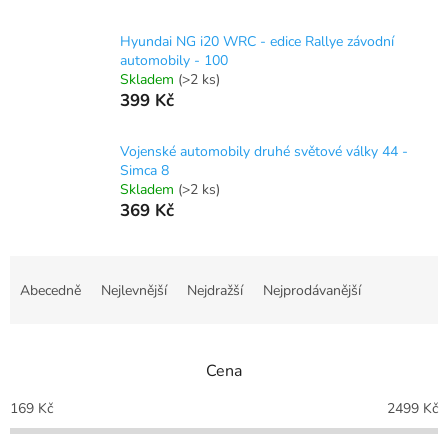
Hyundai NG i20 WRC - edice Rallye závodní
automobily - 100
Skladem
(>2 ks)
399 Kč
Vojenské automobily druhé světové války 44 -
Simca 8
Skladem
(>2 ks)
369 Kč
Ř
a
Abecedně
Nejlevnější
Nejdražší
Nejprodávanější
z
e
n
Cena
í
p
169
Kč
2499
Kč
r
o