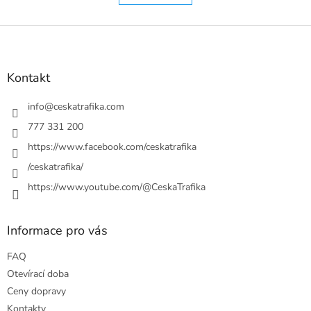
á
k
o
d
v
Z
a
á
c
á
n
í
p
í
p
a
Kontakt
r
t
v
í
info
@
ceskatrafika.com
k
y
777 331 200
v
https://www.facebook.com/ceskatrafika
ý
p
/ceskatrafika/
i
https://www.youtube.com/@CeskaTrafika
s
u
Informace pro vás
FAQ
Otevírací doba
Ceny dopravy
Kontakty