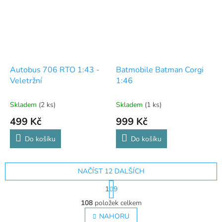
Autobus 706 RTO 1:43 -
Batmobile Batman Corgi
Veletržní
1:46
Skladem
(2 ks)
Skladem
(1 ks)
499 Kč
999 Kč
Do košíku
Do košíku
NAČÍST 12 DALŠÍCH
S
1
9
t
O
r
108
položek celkem
v
á
l
NAHORU
n