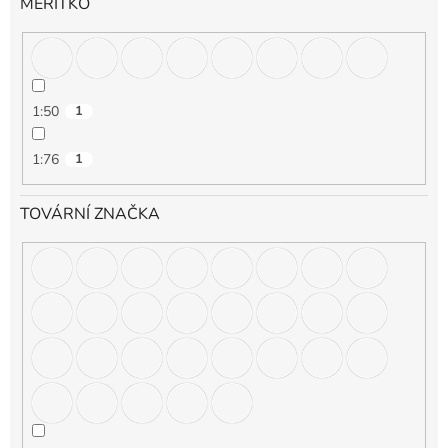
MĚŘÍTKO
1:50
1
1:76
1
TOVÁRNÍ ZNAČKA