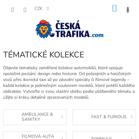
Přejít
NÁKU
na
CZK
obsah
KOŠÍK
TÉMATICKÉ KOLEKCE
Objevte tematicky zaměřené kolekce automobilů, které spojuje
společné poslání, design nebo historie. Od policejních a hasičských
vozů přes ikonická taxi až po závodní speciály či filmové legendy –
každá kolekce je jedinečným souborem modelů, které potěší každého
sběratele. Vytvořte si svou vlastní sbírku podle oblíbeného tématu a
užijte si krásu detailně zpracovaných modelů.
AMBULANCE &
FAST & FURIOUS
SANITKY
FILMOVÁ AUTA
FORMULE