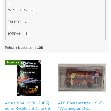
W MOTORS
1
TALBOT
1
JORDAN
1
Položek k zobrazení:
108
V
Novinka
ý
p
i
s
p
r
o
d
Acura NSX (1990-2005) -
AEC Routemaster (1965)
u
edice Rychle a zběsile 66
"Washington DC