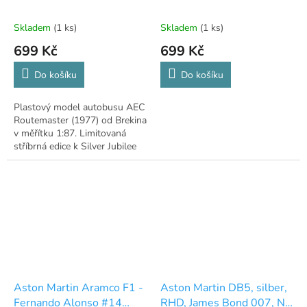
1:87
Skladem
(1 ks)
Skladem
(1 ks)
699 Kč
699 Kč
Do košíku
Do košíku
Plastový model autobusu AEC
Routemaster (1977) od Brekina
v měřítku 1:87. Limitovaná
stříbrná edice k Silver Jubilee
Alžběty II.
Aston Martin Aramco F1 -
Aston Martin DB5, silber,
Fernando Alonso #14
RHD, James Bond 007, No