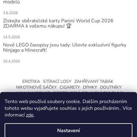
modelů
3.6.2026
Získejte sběratelské karty Panini World Cup 2026
ZDARMA k vašemu nákupu! 🏆
14.5.2026
Nové LEGO časopisy jsou tady: Ulovte exkluzivní figurky
Ninjago a Minecraft!
20.4.2026
EROTIKA
STÍRACÍ LOSY
ZAHŘÍVANÝ TABÁK
NIKOTINOVÉ SÁČKY
CIGARETY
DÝMKY
DOUTNÍKY
JAK NAKUPOVAT
ODSTOUPENÍ OD KUPNÍ SMLOUVY
Tento web používá soubory cookie. Dalším procházením
tohoto webu vyjadřujete souhlas s jejich používáním.. Více
informací
zde
.
Nastavení
Vytvořil Shoptet