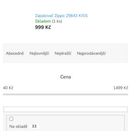
Zapalovač Zippo 25643 KISS
Skladem
(1 ks)
999 Kč
Ř
a
Abecedně
Nejlevnější
Nejdražší
Nejprodávanější
z
e
n
Cena
í
p
40
Kč
1499
Kč
r
o
d
u
k
t
Na skladě
33
ů