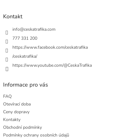
á
c
á
n
í
p
í
p
a
Kontakt
r
t
v
í
info
@
ceskatrafika.com
k
y
777 331 200
v
https://www.facebook.com/ceskatrafika
ý
p
/ceskatrafika/
i
https://www.youtube.com/@CeskaTrafika
s
u
Informace pro vás
FAQ
Otevírací doba
Ceny dopravy
Kontakty
Obchodní podmínky
Podmínky ochrany osobních údajů