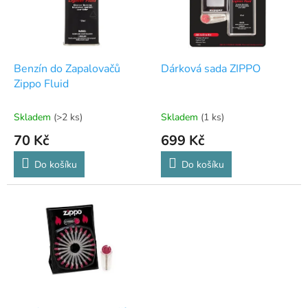
s
p
r
o
d
Benzín do Zapalovačů
Dárková sada ZIPPO
u
Zippo Fluid
k
t
Skladem
(>2 ks)
Skladem
(1 ks)
ů
70 Kč
699 Kč
Do košíku
Do košíku