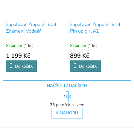
Zapalovač Zippo 21604
Zapalovač Zippo 21914
Znamení Vodnář
Pin up girl #2
Skladem
(1 ks)
Skladem
(1 ks)
1 199 Kč
899 Kč
Do košíku
Do košíku
NAČÍST 12 DALŠÍCH
S
1
3
t
O
r
33
položek celkem
v
á
l
NAHORU
n
á
k
o
d
v
Z
a