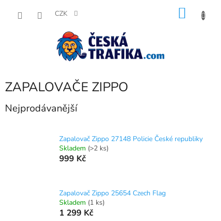
Přejít
NÁKU
na
CZK
obsah
KOŠÍK
ZAPALOVAČE ZIPPO
Nejprodávanější
Zapalovač Zippo 27148 Policie České republiky
Skladem
(>2 ks)
999 Kč
Zapalovač Zippo 25654 Czech Flag
Skladem
(1 ks)
1 299 Kč