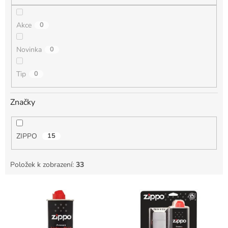
Akce
0
Novinka
0
Tip
0
Značky
ZIPPO
15
Položek k zobrazení:
33
V
ý
p
i