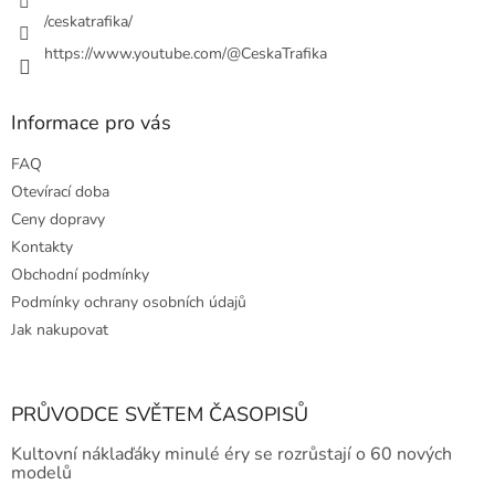
y
/ceskatrafika/
v
ý
https://www.youtube.com/@CeskaTrafika
p
i
s
Informace pro vás
u
FAQ
Otevírací doba
Ceny dopravy
Kontakty
Obchodní podmínky
Podmínky ochrany osobních údajů
Jak nakupovat
PRŮVODCE SVĚTEM ČASOPISŮ
Kultovní náklaďáky minulé éry se rozrůstají o 60 nových
modelů