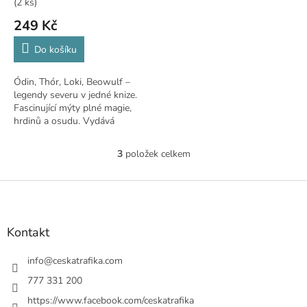
(2 ks)
249 Kč
Do košíku
Ódin, Thór, Loki, Beowulf –
legendy severu v jedné knize.
Fascinující mýty plné magie,
hrdinů a osudu. Vydává
Hachette
3
položek celkem
O
v
l
Z
á
á
d
p
a
a
Kontakt
c
t
í
í
info
@
ceskatrafika.com
p
r
777 331 200
v
https://www.facebook.com/ceskatrafika
k