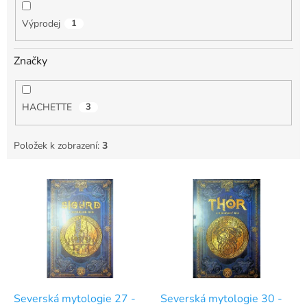
Výprodej
1
Značky
HACHETTE
3
Položek k zobrazení:
3
V
ý
p
i
s
p
r
o
d
Severská mytologie 27 -
Severská mytologie 30 -