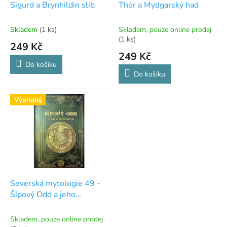
u
Sigurd a Brynhildin slib
Thór a Mydgarský had
k
t
Skladem
(1 ks)
Skladem, pouze online prodej
ů
(1 ks)
249 Kč
249 Kč
Do košíku
Do košíku
Výprodej
Severská mytologie 49 -
Šípový Odd a jeho
pokrevní bratři
Skladem, pouze online prodej