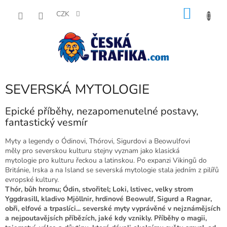
Přejít
NÁKU
na
CZK
obsah
KOŠÍK
SEVERSKÁ MYTOLOGIE
Epické příběhy, nezapomenutelné postavy,
fantastický vesmír
Myty a legendy o Ódinovi, Thórovi, Sigurdovi a Beowulfovi
měly pro severskou kulturu stejny vyznam jako klasická
mytologie pro kulturu řeckou a latinskou. Po expanzi Vikingů do
Británie, Irska a na Island se severská mytologie stala jedním z pilířů
evropské kultury.
Thór, bůh hromu; Ódin, stvořitel; Loki, lstivec, velky strom
Yggdrasill, kladivo Mjöllnir, hrdinové Beowulf, Sigurd a Ragnar,
obři, elfové a trpaslíci... severské myty vyprávěné v nejznámějsích
a nejpoutavějsích příbězích, jaké kdy vznikly. Příběhy o magii,