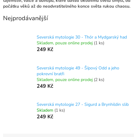
tajemství, válce a důvtipu, které dávali okolnímu světu smysl, od
počátku věků až do neodvratitelného konce světa rukou chaosu.
Nejprodávanější
Severská mytologie 30 - Thór a Mydgarský had
Skladem, pouze online prodej
(1 ks)
249 Kč
Severská mytologie 49 - Šípový Odd a jeho
pokrevní bratři
Skladem, pouze online prodej
(2 ks)
249 Kč
Severská mytologie 27 - Sigurd a Brynhildin slib
Skladem
(1 ks)
249 Kč
Ř