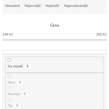
a
Abecedně
Nejlevnější
Nejdražší
Nejprodávanější
z
e
n
Cena
í
p
249
Kč
250
Kč
r
o
d
u
k
t
Na skladě
3
ů
Akce
0
Novinka
0
Tip
0