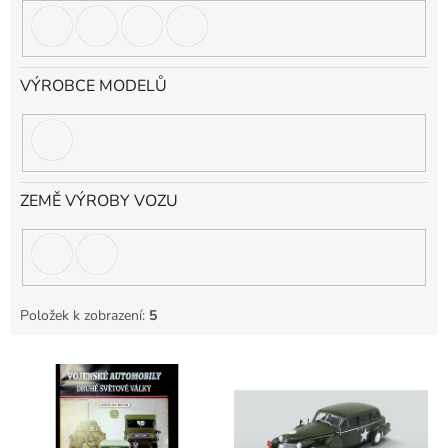
VÝROBCE MODELŮ
ZEMĚ VÝROBY VOZU
Položek k zobrazení:
5
V
ý
p
i