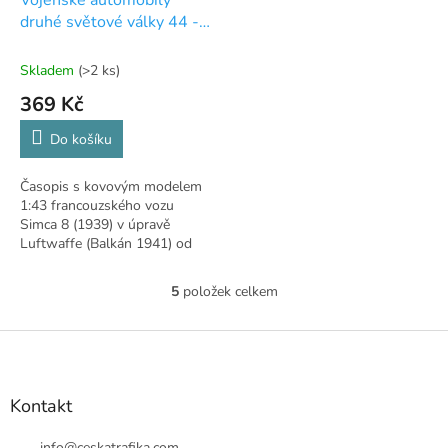
Vojenské automobily
druhé světové války 44 -
Simca 8
Skladem
(>2 ks)
369 Kč
Do košíku
Časopis s kovovým modelem
1:43 francouzského vozu
Simca 8 (1939) v úpravě
Luftwaffe (Balkán 1941) od
DeAgostini.
5
položek celkem
O
v
l
Z
á
á
d
p
a
a
Kontakt
c
t
í
info
@
ceskatrafika.com