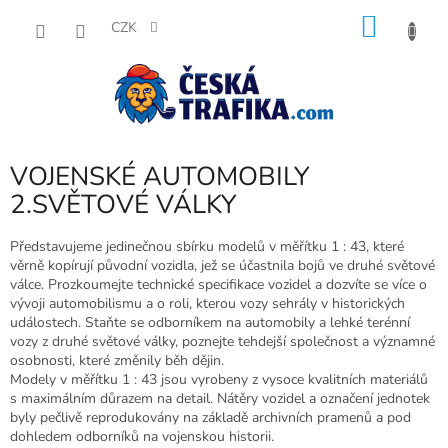
Přejít
NÁKU
na
CZK
obsah
KOŠÍK
VOJENSKÉ AUTOMOBILY
2.SVĚTOVÉ VÁLKY
Představujeme jedinečnou sbírku modelů v měřítku 1 : 43, které
věrně kopírují původní vozidla, jež se účastnila bojů ve druhé světové
válce. Prozkoumejte technické specifikace vozidel a dozvíte se více o
vývoji automobilismu a o roli, kterou vozy sehrály v historických
událostech. Staňte se odborníkem na automobily a lehké terénní
vozy z druhé světové války, poznejte tehdejší společnost a významné
osobnosti, které změnily běh dějin.
Modely v měřítku 1 : 43 jsou vyrobeny z vysoce kvalitních materiálů
s maximálním důrazem na detail. Nátěry vozidel a označení jednotek
byly pečlivě reprodukovány na základě archivních pramenů a pod
dohledem odborníků na vojenskou historii.