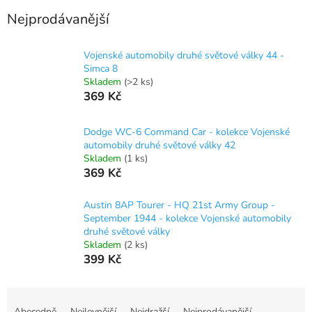
Nejprodávanější
Vojenské automobily druhé světové války 44 -
Simca 8
Skladem
(>2 ks)
369 Kč
Dodge WC-6 Command Car - kolekce Vojenské
automobily druhé světové války 42
Skladem
(1 ks)
369 Kč
Austin 8AP Tourer - HQ 21st Army Group -
September 1944 - kolekce Vojenské automobily
druhé světové války
Skladem
(2 ks)
399 Kč
Ř
a
Abecedně
Nejlevnější
Nejdražší
Nejprodávanější