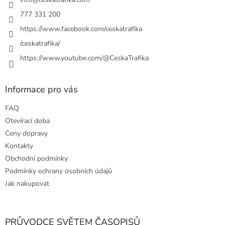
í
p
r
777 331 200
v
https://www.facebook.com/ceskatrafika
k
y
/ceskatrafika/
v
ý
https://www.youtube.com/@CeskaTrafika
p
i
s
Informace pro vás
u
FAQ
Otevírací doba
Ceny dopravy
Kontakty
Obchodní podmínky
Podmínky ochrany osobních údajů
Jak nakupovat
PRŮVODCE SVĚTEM ČASOPISŮ