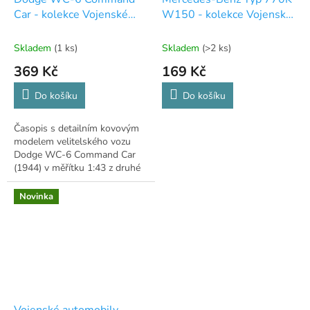
A
Car - kolekce Vojenské
W150 - kolekce Vojenské
R
M
automobily druhé světové
automobily druhé světové
A
války 42
války
Skladem
(1 ks)
Skladem
(>2 ks)
369 Kč
169 Kč
Do košíku
Do košíku
Časopis s detailním kovovým
modelem velitelského vozu
Dodge WC-6 Command Car
(1944) v měřítku 1:43 z druhé
světové války.
Novinka