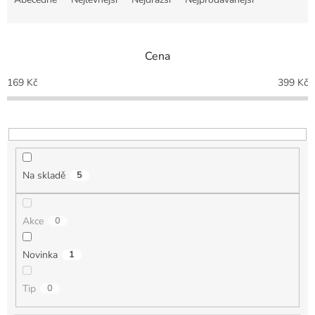
z
e
n
Cena
í
p
169
Kč
399
Kč
r
o
d
u
k
t
Na skladě
5
ů
Akce
0
Novinka
1
Tip
0