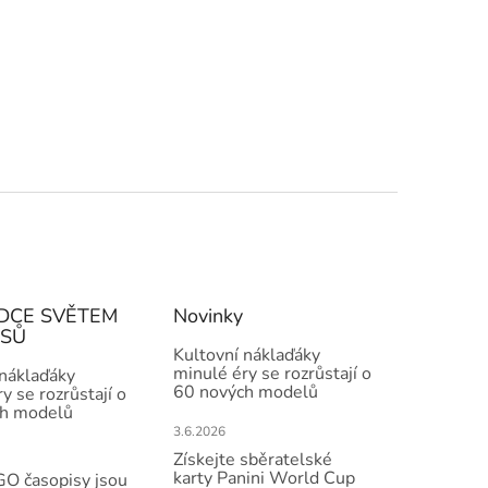
DCE SVĚTEM
Novinky
ISŮ
Kultovní náklaďáky
minulé éry se rozrůstají o
 náklaďáky
60 nových modelů
y se rozrůstají o
h modelů
3.6.2026
Získejte sběratelské
karty Panini World Cup
O časopisy jsou