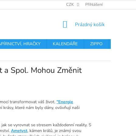
OBCHODNÍ PODMÍNKY
PODMÍNKY OCHRANY OSOBNÍCH ÚDA
CZK
Přihlášení
NÁKUPNÍ
Prázdný košík
KOŠÍK
APÍRNICTVÍ, HRAČKY
KALENDÁŘE
ZIPPO
Obchodní 
t a Spol. Mohou Změnit
 mocí transformovat váš život.
"Energie
ní krásy, které nám byly dány, ovlivňují naši
 jak se vyrovnat se stresem každodenní reality. S
mství.
Ametyst
, kámen králů, je známý svou