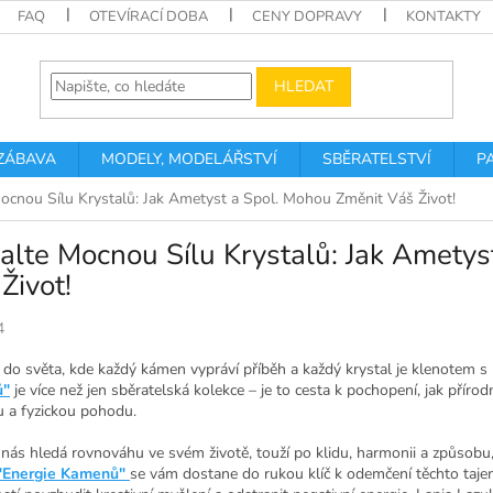
FAQ
OTEVÍRACÍ DOBA
CENY DOPRAVY
KONTAKTY
HLEDAT
 ZÁBAVA
MODELY, MODELÁŘSTVÍ
SBĚRATELSTVÍ
P
ocnou Sílu Krystalů: Jak Ametyst a Spol. Mohou Změnit Váš Život!
lte Mocnou Sílu Krystalů: Jak Ametys
Život!
4
do světa, kde každý kámen vypráví příběh a každý krystal je klenotem s
ů"
je více než jen sběratelská kolekce – je to cesta k pochopení, jak přírod
u a fyzickou pohodu.
nás hledá rovnováhu ve svém životě, touží po klidu, harmonii a způsobu,
"Energie Kamenů"
se vám dostane do rukou klíč k odemčení těchto taje