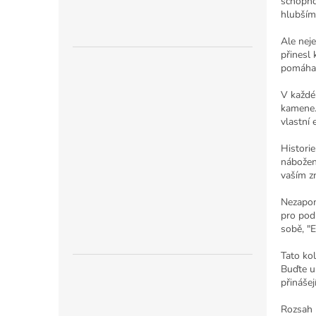
n
schopnos
hlubším
e
l
Ale nej
přinesl 
pomáhat
V každé
kamene. 
vlastní 
Histori
nábožen
vaším z
Nezapom
pro pod
sobě, "
Tato kol
Buďte u 
přinášej
Rozsah 