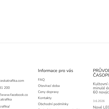
Informace pro vás
PRŮVO
ČASOP
FAQ
ceskatrafika.com
Kultovní
Otevírací doba
31 200
minulé ér
Ceny dopravy
60 novýc
://www.facebook.co
Kontakty
atrafika
3.6.2026
Obchodní podmínky
rafika/
Nové LEG