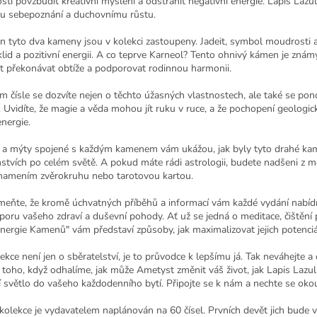
tí povzbudit kreativní myšlení a odstranit negativní energie. Lapis Lazuli
u sebepoznání a duchovnímu růstu.
en tyto dva kameny jsou v kolekci zastoupeny. Jadeit, symbol moudrosti a
klid a pozitivní energii. A co teprve Karneol? Tento ohnivý kámen je zná
 překonávat obtíže a podporovat rodinnou harmonii.
m čísle se dozvíte nejen o těchto úžasných vlastnostech, ale také se po
Uvidíte, že magie a věda mohou jít ruku v ruce, a že pochopení geologic
energie.
e a mýty spojené s každým kamenem vám ukážou, jak byly tyto drahé kam
stvích po celém světě. A pokud máte rádi astrologii, budete nadšeni z mo
namením zvěrokruhu nebo tarotovou kartou.
eňte, že kromě úchvatných příběhů a informací vám každé vydání nabídne
poru vašeho zdraví a duševní pohody. Ať už se jedná o meditace, čištěn
Energie Kamenů" vám představí způsoby, jak maximalizovat jejich potenciá
ekce není jen o sběratelství, je to průvodce k lepšímu já. Tak neváhejte a 
toho, když odhalíme, jak může Ametyst změnit váš život, jak Lapis Lazuli 
í světlo do vašeho každodenního bytí. Připojte se k nám a nechte se okou
kolekce je vydavatelem naplánován na 60 čísel. Prvních devět jich bude 