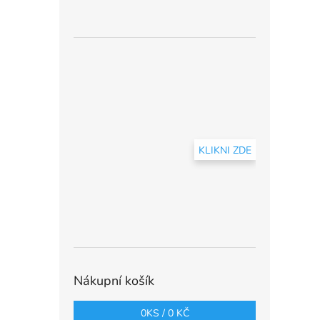
KLIKNI ZDE
Nákupní košík
0
KS /
0 KČ