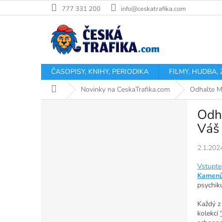
Přejít
777 331 200
info@ceskatrafika.com
na
obsah
ČASOPISY, KNIHY, PERIODIKA
FILMY, HUDBA,
Domů
Novinky na CeskaTrafika.com
Odhalte M
P
Odha
o
s
Váš 
t
r
2.1.202
a
Vstupte
n
Kamen
n
psychik
í
p
Každý z 
a
kolekcí