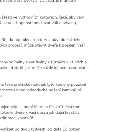
, hvězda starověkých civilizací, je bránou k
 štěstí ve východních kulturách, čeká, aby vám
mý svou schopností posilovat vůli a odvahu,
noříte do hloubky struktury a původu každého
kých procesů může otevřít dveře k posílení vaší
eny vnímány a využívány v různých kulturách a
žnosti zjistit, jak může každý kámen rezonovat s
 také praktické rady, jak tyto kameny používat
í prostoru nebo jednoduché nošení kamenů při
l.
objednejte si první číslo na CeskaTrafika.com.
otevře dveře k vaší duši a jak další krystaly
zlit mocí krystalů!
vycházet po dvou týdnech, od čísla 10 potom