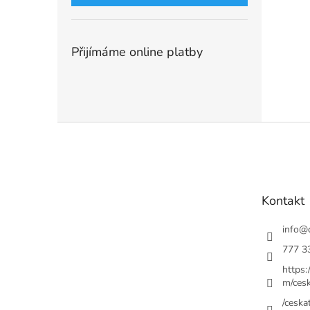
Přijímáme online platby
Z
á
p
a
t
Kontakt
í
info
@
777 3
https
m/cesk
/ceskat