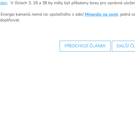
ýden
. V číslech 3, 18 a 38 by měly být přibaleny boxy pro správné uložen
 Energie kamenů nemá nic společného s edicí
Minerály na zemi
, jedná 
doplňovat.
PŘEDCHOZÍ ČLÁNEK
DALŠÍ Č