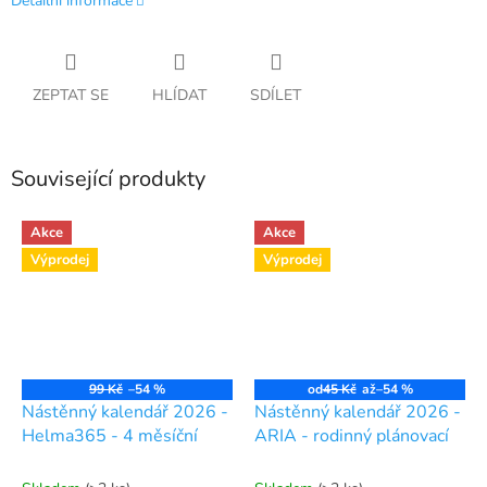
Detailní informace
ZEPTAT SE
HLÍDAT
SDÍLET
Související produkty
Akce
Akce
Výprodej
Výprodej
99 Kč
–54 %
od
45 Kč
až
–54 %
Nástěnný kalendář 2026 -
Nástěnný kalendář 2026 -
Helma365 - 4 měsíční
ARIA - rodinný plánovací