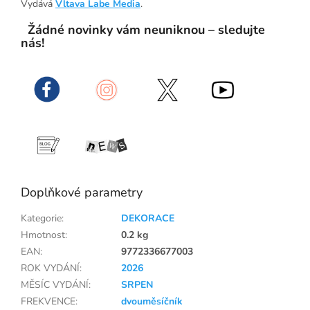
Vydává
Vltava Labe Media
.
Žádné novinky vám neuniknou – sledujte
nás!
Doplňkové parametry
Kategorie
:
DEKORACE
Hmotnost
:
0.2 kg
EAN
:
9772336677003
ROK VYDÁNÍ
:
2026
MĚSÍC VYDÁNÍ
:
SRPEN
FREKVENCE
:
dvouměsíčník