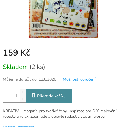
159 Kč
Měrná
Skladem
(2 ks)
cena:
Můžeme doručit do:
12.8.2026
Možnosti doručení
Přidat do košíku
KREATIV – magazín pro tvořivé ženy. Inspirace pro DIY, malování,
recepty a relax. Zpomalte a objevte radost z vlastní tvorby.