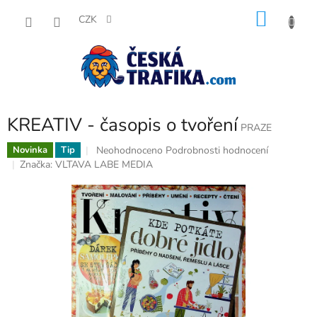
Přejít
NÁKU
na
CZK
obsah
KOŠÍK
KREATIV - časopis o tvoření
PRAZE
Průměrné
Neohodnoceno
Podrobnosti hodnocení
Novinka
Tip
hodnocení
Značka:
VLTAVA LABE MEDIA
produktu
je
0,0
z
5
hvězdiček.