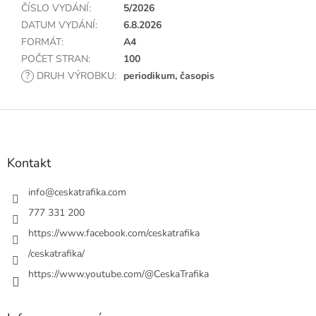
ČÍSLO VYDÁNÍ
:
5/2026
DATUM VYDÁNÍ
:
6.8.2026
FORMÁT
:
A4
POČET STRAN
:
100
?
DRUH VÝROBKU
:
periodikum, časopis
Z
á
p
a
Kontakt
t
í
info
@
ceskatrafika.com
777 331 200
https://www.facebook.com/ceskatrafika
/ceskatrafika/
https://www.youtube.com/@CeskaTrafika