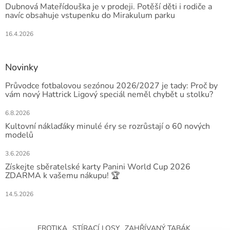
Dubnová Mateřídouška je v prodeji. Potěší děti i rodiče a
navíc obsahuje vstupenku do Mirakulum parku
16.4.2026
Novinky
Průvodce fotbalovou sezónou 2026/2027 je tady: Proč by
vám nový Hattrick Ligový speciál neměl chybět u stolku?
6.8.2026
Kultovní náklaďáky minulé éry se rozrůstají o 60 nových
modelů
3.6.2026
Získejte sběratelské karty Panini World Cup 2026
ZDARMA k vašemu nákupu! 🏆
14.5.2026
EROTIKA
STÍRACÍ LOSY
ZAHŘÍVANÝ TABÁK