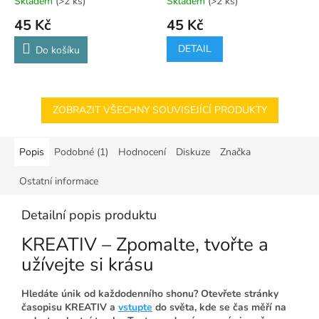
Skladem
(>2 ks)
Skladem
(>2 ks)
45 Kč
45 Kč
DETAIL
Do košíku
ZOBRAZIT VŠECHNY SOUVISEJÍCÍ PRODUKTY
Popis
Podobné (1)
Hodnocení
Diskuze
Značka
Ostatní informace
Detailní popis produktu
KREATIV – Zpomalte, tvořte a
užívejte si krásu
Hledáte únik od každodenního shonu? Otevřete stránky
časopisu KREATIV a
vstupte
do světa, kde se čas měří na