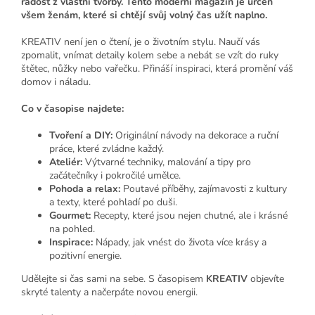
radost z vlastní tvorby. Tento moderní magazín je určen
všem ženám, které si chtějí svůj volný čas užít naplno.
KREATIV není jen o čtení, je o životním stylu. Naučí vás
zpomalit, vnímat detaily kolem sebe a nebát se vzít do ruky
štětec, nůžky nebo vařečku. Přináší inspiraci, která promění váš
domov i náladu.
Co v časopise najdete:
Tvoření a DIY:
Originální návody na dekorace a ruční
práce, které zvládne každý.
Ateliér:
Výtvarné techniky, malování a tipy pro
začátečníky i pokročilé umělce.
Pohoda a relax:
Poutavé příběhy, zajímavosti z kultury
a texty, které pohladí po duši.
Gourmet:
Recepty, které jsou nejen chutné, ale i krásné
na pohled.
Inspirace:
Nápady, jak vnést do života více krásy a
pozitivní energie.
Udělejte si čas sami na sebe. S časopisem
KREATIV
objevíte
skryté talenty a načerpáte novou energii.