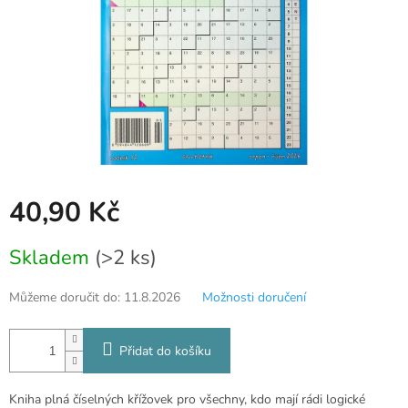
40,90 Kč
Měrná
Skladem
(>2 ks)
cena:
Můžeme doručit do:
11.8.2026
Možnosti doručení
Přidat do košíku
Kniha plná číselných křížovek pro všechny, kdo mají rádi logické