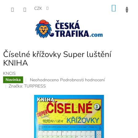
Přejít
NÁKU
na
CZK
obsah
KOŠÍK
Číselné křížovky Super luštění
KNIHA
KNCIS
Průměrné
Neohodnoceno
Podrobnosti hodnocení
Novinka
hodnocení
Značka:
TURPRESS
produktu
je
0,0
z
5
hvězdiček.