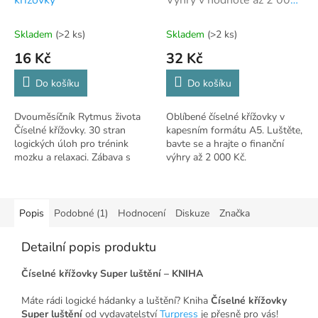
Kč
Skladem
(>2 ks)
Skladem
(>2 ks)
16 Kč
32 Kč
Do košíku
Do košíku
Dvouměsíčník Rytmus života
Oblíbené číselné křížovky v
Číselné křížovky. 30 stran
kapesním formátu A5. Luštěte,
logických úloh pro trénink
bavte se a hrajte o finanční
mozku a relaxaci. Zábava s
výhry až 2 000 Kč.
čísly.
Popis
Podobné (1)
Hodnocení
Diskuze
Značka
Detailní popis produktu
Číselné křížovky Super luštění – KNIHA
Máte rádi logické hádanky a luštění? Kniha
Číselné křížovky
Super luštění
od vydavatelství
Turpress
je přesně pro vás!