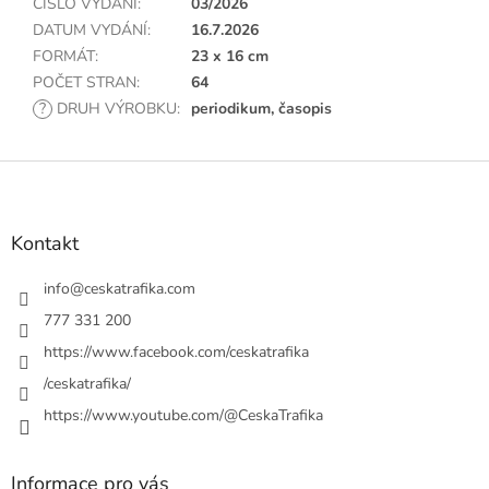
ČÍSLO VYDÁNÍ
:
03/2026
DATUM VYDÁNÍ
:
16.7.2026
FORMÁT
:
23 x 16 cm
POČET STRAN
:
64
?
DRUH VÝROBKU
:
periodikum, časopis
Z
á
p
a
Kontakt
t
í
info
@
ceskatrafika.com
777 331 200
https://www.facebook.com/ceskatrafika
/ceskatrafika/
https://www.youtube.com/@CeskaTrafika
Informace pro vás