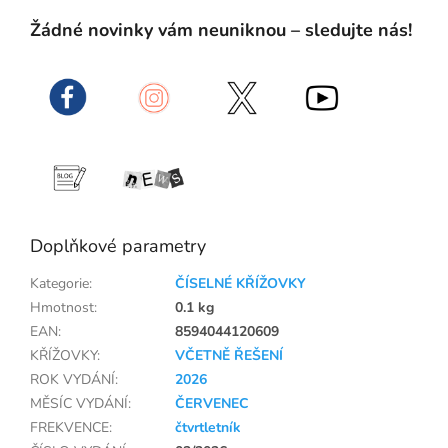
Žádné novinky vám neuniknou – sledujte nás!
Doplňkové parametry
Kategorie
:
ČÍSELNÉ KŘÍŽOVKY
Hmotnost
:
0.1 kg
EAN
:
8594044120609
KŘÍŽOVKY
:
VČETNĚ ŘEŠENÍ
ROK VYDÁNÍ
:
2026
MĚSÍC VYDÁNÍ
:
ČERVENEC
FREKVENCE
:
čtvrtletník