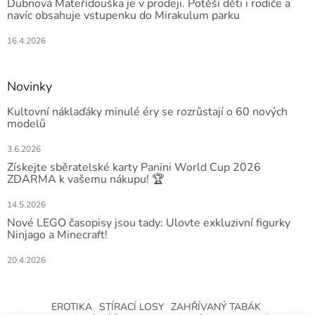
Dubnová Mateřídouška je v prodeji. Potěší děti i rodiče a
navíc obsahuje vstupenku do Mirakulum parku
16.4.2026
Novinky
Kultovní náklaďáky minulé éry se rozrůstají o 60 nových
modelů
3.6.2026
Získejte sběratelské karty Panini World Cup 2026
ZDARMA k vašemu nákupu! 🏆
14.5.2026
Nové LEGO časopisy jsou tady: Ulovte exkluzivní figurky
Ninjago a Minecraft!
20.4.2026
EROTIKA
STÍRACÍ LOSY
ZAHŘÍVANÝ TABÁK