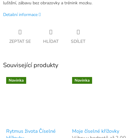
luštění, zábavu bez obrazovky a trénink mozku.
Detailní informace
ZEPTAT SE
HLÍDAT
SDÍLET
Související produkty
Novinka
Novinka
Rytmus života Číselné
Moje číselné křížovky
křížovky
Výhry v hodnotě až 2 000