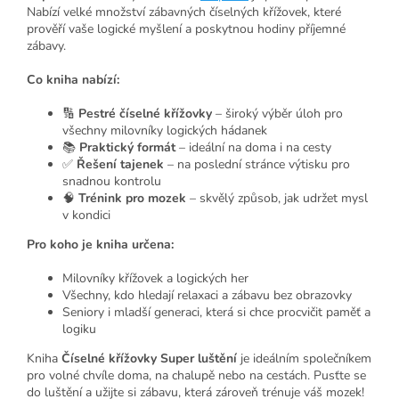
Nabízí velké množství zábavných číselných křížovek, které
prověří vaše logické myšlení a poskytnou hodiny příjemné
zábavy.
Co kniha nabízí:
🔢
Pestré číselné křížovky
– široký výběr úloh pro
všechny milovníky logických hádanek
📚
Praktický formát
– ideální na doma i na cesty
✅
Řešení tajenek
– na poslední stránce výtisku pro
snadnou kontrolu
🧠
Trénink pro mozek
– skvělý způsob, jak udržet mysl
v kondici
Pro koho je kniha určena:
Milovníky křížovek a logických her
Všechny, kdo hledají relaxaci a zábavu bez obrazovky
Seniory i mladší generaci, která si chce procvičit paměť a
logiku
Kniha
Číselné křížovky Super luštění
je ideálním společníkem
pro volné chvíle doma, na chalupě nebo na cestách. Pusťte se
do luštění a užijte si zábavu, která zároveň trénuje váš mozek!