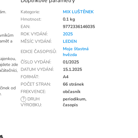
Doplňkové parametry
kám.
Kategorie
:
MIX LUŠTĚNEK
Hmotnost
:
0.1 kg
EAN
:
9772336146035
ROK VYDÁNÍ
:
2025
ovníkům
paměť a
MĚSÍC VYDÁNÍ
:
LEDEN
Moje šťastná
EDICE ČASOPISŮ
:
hvězda
tajenkou,
ČÍSLO VYDÁNÍ
:
01/2025
ajdete zde
DATUM VYDÁNÍ
:
15.1.2025
čátečníci,
FORMÁT
:
A4
POČET STRAN
:
66 stránek
očinek od
FREKVENCE
:
občasník
.
?
DRUH
periodikum,
VÝROBKU
:
časopis