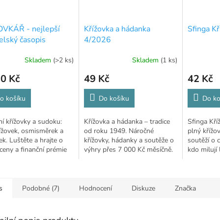
OVKÁŘ - nejlepší
Křížovka a hádanka
Sfinga Kř
telský časopis
4/2026
Skladem
(>2 ks)
Skladem
(1 ks)
0 Kč
49 Kč
42 Kč
o košíku
Do košíku
Do ko
í křížovky a sudoku:
Křížovka a hádanka – tradice
Sfinga Kří
ížovek, osmisměrek a
od roku 1949. Náročné
plný křížo
k. Luštěte a hrajte o
křížovky, hádanky a soutěže o
soutěží o 
ceny a finanční prémie
výhry přes 7 000 Kč měsíčně.
kdo milují 
000 Kč.
s
Podobné (7)
Hodnocení
Diskuze
Značka