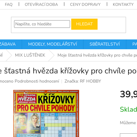
FAQ
OTEVÍRACÍ DOBA
CENY DOPRAVY
KONTAKTY
HLEDAT
 ZÁBAVA
MODELY, MODELÁŘSTVÍ
SBĚRATELSTVÍ
P
NÍ
MIX LUŠTĚNEK
Moje šťastná hvězda křížovky pro chvíle 
 šťastná hvězda křížovky pro chvíle 
né
noceno
Podrobnosti hodnocení
Značka:
RF HOBBY
ní
39,
u
Měrná
Skla
cena:
k.
Můžeme d