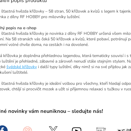
ailní popis produktu
 šťastná hvězda křížovky – 58 stran, 50 křížovek a kvízů s legem k tajen
nka z dílny RF HOBBY pro milovníky luštění.
hý popis na e‑shop
 šťastná hvězda křížovky je novinka z dílny RF HOBBY určená všem mil
ění. Na 58 stranách vás čeká 50 křížovek a kvízů, které pobaví, potrénují 
jemní volné chvíle doma, na cestách i na dovolené.
á křížovka je doplněna přehlednou legendou, která tematicky souvisí i s 
e luštění je přehledné, zábavné a zároveň nenudí stále stejným stylem. N
ické
švédské křížovky
i další typy luštění, díky nimž si na své přijdou jak za
kušení luštitelé.
 šťastná hvězda křížovky je ideální volbou pro všechny, kteří hledají odp
ovek, chtějí si procvičit mozek a užít si příjemnou relaxaci s tužkou v ruce
né novinky vám neuniknou – sledujte nás!