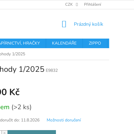
OBCHODNÍ PODMÍNKY
PODMÍNKY OCHRANY OSOBNÍCH ÚDA
CZK
Přihlášení
NÁKUPNÍ
Prázdný košík
KOŠÍK
APÍRNICTVÍ, HRAČKY
KALENDÁŘE
ZIPPO
Obchodní 
pohody 1/2025
pohody 1/2025
E9832
90 Kč
dem
(>2 ks)
oručit do:
11.8.2026
Možnosti doručení