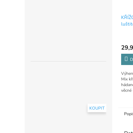
KŘÍŽ
lušti
29,9
D
Výhern
Mix kř
hádane
věcné 
až 17 
KOUPIT
Popi