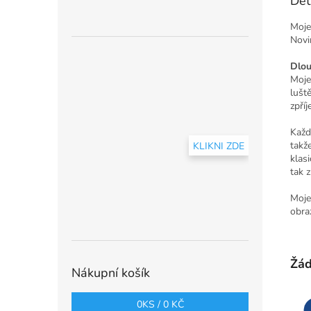
Det
Moje
Novi
Dlou
Moje
lušt
zpří
Každ
takž
KLIKNI ZDE
klas
tak z
Moje
obraz
Žád
Nákupní košík
0
KS /
0 KČ