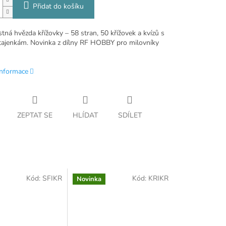
Přidat do košíku
tná hvězda křížovky – 58 stran, 50 křížovek a kvízů s
tajenkám. Novinka z dílny RF HOBBY pro milovníky
informace
ZEPTAT SE
HLÍDAT
SDÍLET
Kód:
SFIKR
Kód:
KRIKR
Novinka