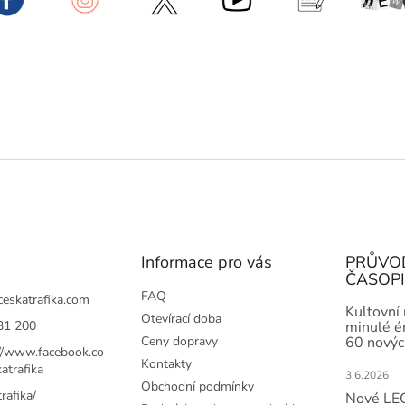
Informace pro vás
PRŮVO
ČASOP
FAQ
ceskatrafika.com
Kultovní
Otevírací doba
31 200
minulé ér
Ceny dopravy
60 novýc
://www.facebook.co
Kontakty
atrafika
3.6.2026
Obchodní podmínky
rafika/
Nové LEG