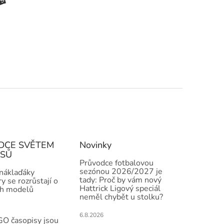
DCE SVĚTEM
Novinky
ISŮ
Průvodce fotbalovou
sezónou 2026/2027 je
 náklaďáky
tady: Proč by vám nový
y se rozrůstají o
Hattrick Ligový speciál
h modelů
neměl chybět u stolku?
6.8.2026
O časopisy jsou