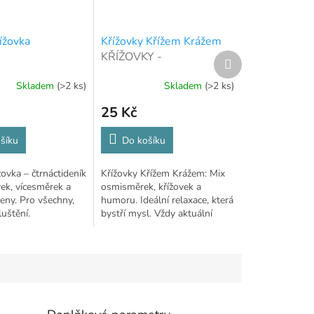
ížovka
Křížovky Křížem Krážem
KŘÍŽOVKY -
Další
produkt
OSMISMĚRKY - HUMOR
Skladem
(>2 ks)
Skladem
(>2 ks)
25 Kč
šíku
Do košíku
žovka – čtrnáctideník
Křížovky Křížem Krážem: Mix
vek, vícesměrek a
osmisměrek, křížovek a
ceny. Pro všechny,
humoru. Ideální relaxace, která
luštění.
bystří mysl. Vždy aktuální
číslo.