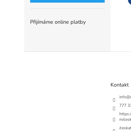
Přijímáme online platby
Z
á
p
a
t
Kontakt
í
info
@
777 3
https
m/cesk
/ceskat