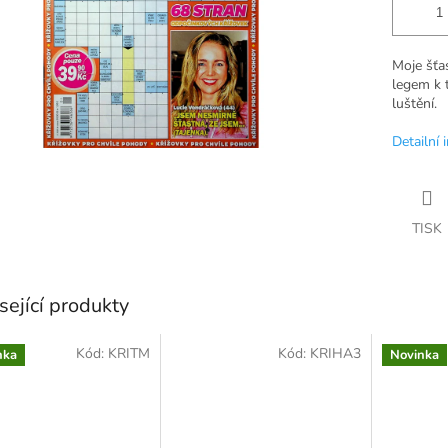
Moje šťas
legem k 
luštění.
Detailní 
TISK
sející produkty
Kód:
KRITM
Kód:
KRIHA3
nka
Novinka