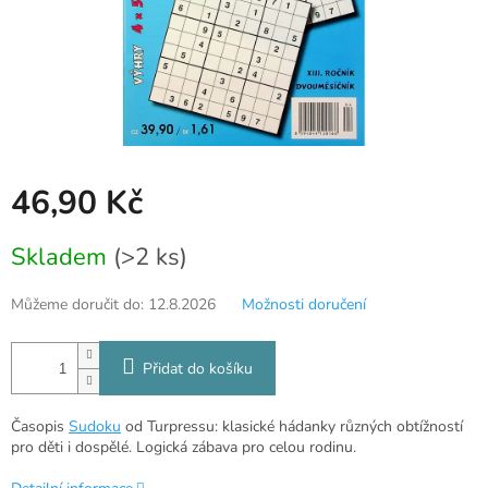
46,90 Kč
Měrná
Skladem
(>2 ks)
cena:
Můžeme doručit do:
12.8.2026
Možnosti doručení
Přidat do košíku
Časopis
Sudoku
od Turpressu: klasické hádanky různých obtížností
pro děti i dospělé. Logická zábava pro celou rodinu.