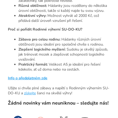
začátečníky, tak pokročilé řešitele.
Různá obtížnost:
Hádanky jsou rozděleny do několika
úrovní obtížnosti, takže si každý najde tu svou výzvu.
Atraktivní výhry:
Možnost vyhrát až 2000 Kč, což
přidává další úroveň vzrušení při řešení.
Proč si pořídit Rodinné výherní SU-DO-KU?
Zábava pro celou rodinu:
Hádanky různých úrovní
obtížnosti jsou ideální pro společné chvíle s rodinou.
Zlepšení logického myšlení:
Sudoku je skvělý způsob,
jak trénovat mozek a zlepšovat schopnosti logického
uvažování.
Praktický formát:
Velikost A5 je ideální pro řešení
kdekoliv, ať už doma nebo na cestách.
Info o předplatném zde
Užijte si chvíle plné zábavy a napětí s Rodinným výherním SU-
DO-KU a
získejte
šanci na skvělé výhry!
Žádné novinky vám neuniknou – sledujte nás!