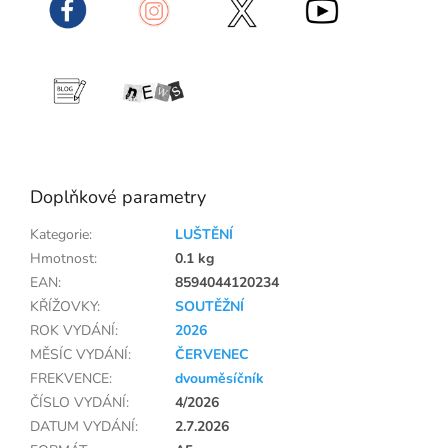
Doplňkové parametry
Kategorie
:
LUŠTĚNÍ
Hmotnost
:
0.1 kg
EAN
:
8594044120234
KŘÍŽOVKY
:
SOUTĚŽNÍ
ROK VYDÁNÍ
:
2026
MĚSÍC VYDÁNÍ
:
ČERVENEC
FREKVENCE
:
dvouměsíčník
ČÍSLO VYDÁNÍ
:
4/2026
DATUM VYDÁNÍ
:
2.7.2026