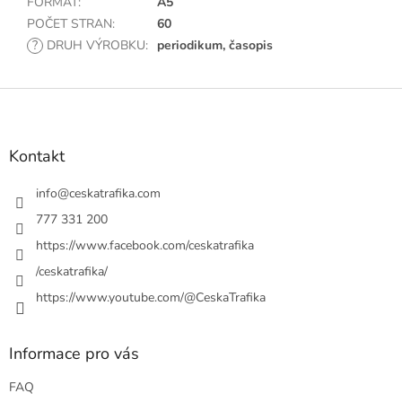
FORMÁT
:
A5
POČET STRAN
:
60
?
DRUH VÝROBKU
:
periodikum, časopis
Z
á
p
a
Kontakt
t
í
info
@
ceskatrafika.com
777 331 200
https://www.facebook.com/ceskatrafika
/ceskatrafika/
https://www.youtube.com/@CeskaTrafika
Informace pro vás
FAQ