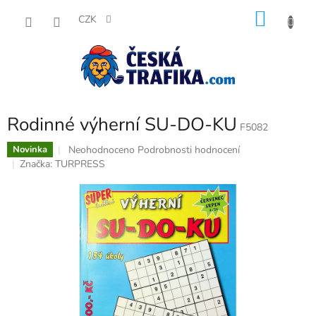
Přejít
NÁKU
na
CZK
obsah
KOŠÍK
Rodinné výherní SU-DO-KU
F5082
Průměrné
Neohodnoceno
Podrobnosti hodnocení
Novinka
hodnocení
Značka:
TURPRESS
produktu
je
0,0
z
5
hvězdiček.