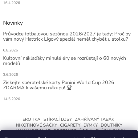
16.4.2026
Novinky
Průvodce fotbalovou sezónou 2026/2027 je tady: Proč by
vám nový Hattrick Ligový speciál neměl chybět u stolku?
6.8.2026
Kultovní náklaďáky minulé éry se rozrůstají o 60 nových
modelů
3.6.2026
Získejte sběratelské karty Panini World Cup 2026
ZDARMA k vašemu nákupu! 🏆
14.5.2026
EROTIKA
STÍRACÍ LOSY
ZAHŘÍVANÝ TABÁK
NIKOTINOVÉ SÁČKY
CIGARETY
DÝMKY
DOUTNÍKY
JAK NAKUPOVAT
ODSTOUPENÍ OD KUPNÍ SMLOUVY