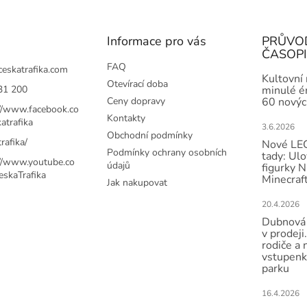
Informace pro vás
PRŮVO
ČASOP
FAQ
ceskatrafika.com
Kultovní
Otevírací doba
31 200
minulé ér
Ceny dopravy
60 novýc
://www.facebook.co
Kontakty
atrafika
3.6.2026
Obchodní podmínky
rafika/
Nové LEG
Podmínky ochrany osobních
tady: Ulo
://www.youtube.co
údajů
figurky N
skaTrafika
Minecraft
Jak nakupovat
20.4.2026
Dubnová 
v prodeji.
rodiče a 
vstupenk
parku
16.4.2026