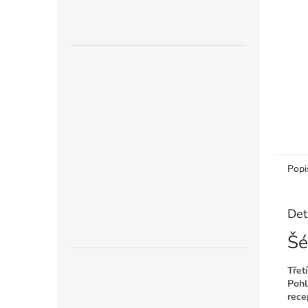
n
e
l
Popi
Det
Šé
Třet
Pohl
rece