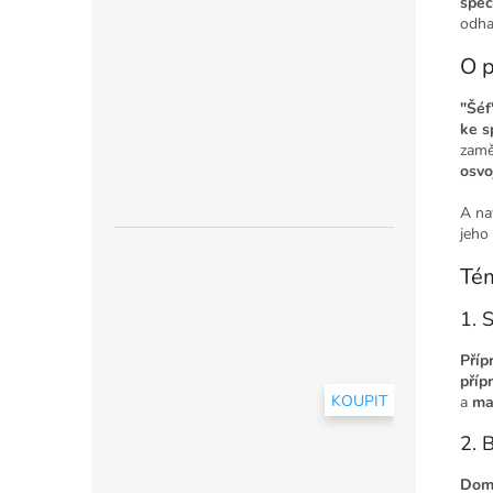
spec
odha
O 
"Šéf
ke s
zamě
osvo
A na
jeho
Tém
1. 
Příp
příp
KOUPIT
a
ma
2. 
Domá