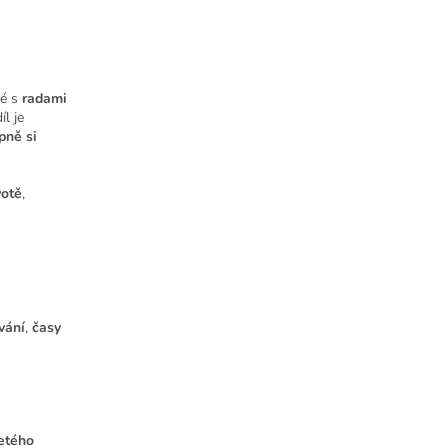
ké s
radami
íl je
pně si
votě
,
vání
,
časy
etého