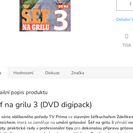
Detailní 
TISK
s
Hodnocení
Diskuze
Značka
ailní popis produktu
f na grilu 3 (DVD digipack)
í série oblíbeného pořadu TV Prima
se
slavným šéfkuchařem Zdeňke
reichem
, která se zaměřuje na
umění grilování
.
Šéf na grilu 3
přináší
no
pty
,
praktické rady
a
profesionální tipy
pro
dokonalou přípravu grilov