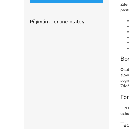
Zden
post
Přijímáme online platby
Bo
Osob
slav
segm
Zdeň
For
DVD 
ucho
Tec