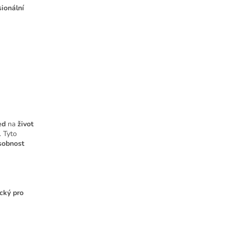
sionální
ed
na
život
. Tyto
sobnost
ický pro