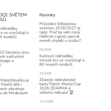
DCE SVĚTEM
Novinky
ISŮ
Průvodce fotbalovou
sezónou 2026/2027 je
 náklaďáky
tady: Proč by vám nový
y se rozrůstají o
Hattrick Ligový speciál
h modelů
neměl chybět u stolku?
6.8.2026
O časopisy jsou
Kultovní náklaďáky
vte exkluzivní
minulé éry se rozrůstají o
injago a
60 nových modelů
!
3.6.2026
Získejte sběratelské
Mateřídouška je
karty Panini World Cup
 Potěší děti i
2026 ZDARMA k
navíc obsahuje
vašemu nákupu! 🏆
u do Mirakulum
14.5.2026