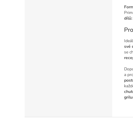
Form
Prim
dílů:
Pro
Ideál
své 
se ch
rece
Dopo
a pr
post
kaž
chut
grilu
Z
á
p