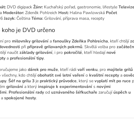
át:
DVD digipack
Žánr:
Kuchařský pořad, gastronomie, lifestyle
Televize
a
Moderátor:
Zdeněk Pohlreich
Host:
Halina Pawlowská
Počet
6
Jazyk:
Čeština
Téma:
Grilování, příprava masa, recepty
 koho je DVD určeno
ní pro
milovníky grilování
a
fanoušky Zdeňka Pohlreicha
, kteří chtějí
z
dovednosti
při
přípravě grilovaných pokrmů
. Skvělá volba pro
začátečn
tějí naučit
základy grilování
, i pro
pokročilé
, kteří hledají
nové
pty
a
profesionální tipy
.
ručujeme jako
dárek pro muže
, kteří rádi
vaří venku
, pro
majitele grilů
o všechny, kdo chtějí
obohatit své letní vaření
o
kvalitní recepty
a
osvě
upy
.
Šéf na grilu 3
je
praktický průvodce
, který se
vyplatí mít po ruce
p
dém
grilování
a který
inspiruje k experimentování
s
novými
ěmi
.
Profesionální rady
od
uznávaného šéfkuchaře
zaručují
úspěch u
a
spokojené hosty
.