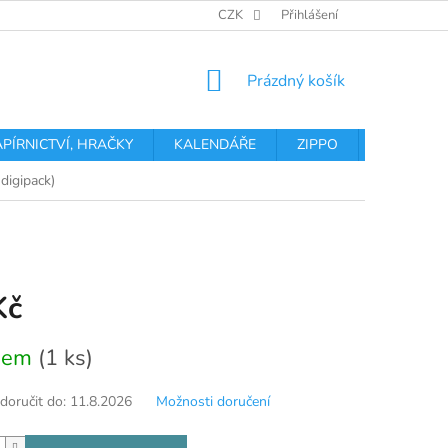
OBCHODNÍ PODMÍNKY
PODMÍNKY OCHRANY OSOBNÍCH ÚDA
CZK
Přihlášení
NÁKUPNÍ
Prázdný košík
KOŠÍK
APÍRNICTVÍ, HRAČKY
KALENDÁŘE
ZIPPO
Obchodní 
digipack)
Kč
dem
(1 ks)
oručit do:
11.8.2026
Možnosti doručení