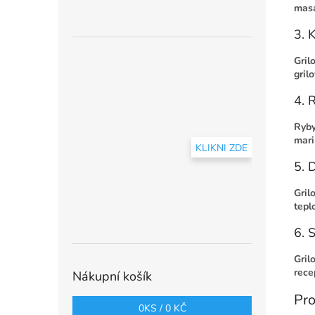
mas
3. 
Gril
gril
4. 
Ryby
mari
KLIKNI ZDE
5. 
Gril
tepl
6. 
Gril
rece
Nákupní košík
Pro
0
KS /
0 KČ