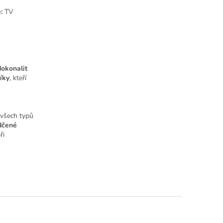
:
TV
dokonalit
íky
, kteří
všech typů
dčené
ři