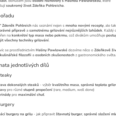
ialit
. Bonusem jsou
osobní rozhovory s Halinou Pawlowskou
, které
lují
soukromý život Zdeňka Pohlreicha
.
pořadu
" Zdeněk Pohlreich
nás seznámí nejen s
mnoha novými recepty
, ale ta
právné přípravě
a
samotnému grilování nejrůznějších lahůdek
. Každý d
řen na
konkrétní typ masa nebo pokrmu
, což divákům umožňuje
postu
jit všechny techniky grilování
.
víc se prostřednictvím
Haliny Pawlowské
dozvíme něco o
Zdeňkově ži
kulinářské filozofii
a
osobních zkušenostech
z gastronomického světa.
ata jednotlivých dílů
Steaky
rava dokonalých steaků
- výběr
kvalitního masa
,
správná teplota grilo
ravy
pro různé
stupně propečení
(rare, medium, well done)
rinády
pro
maximální chuť
.
Burgery
cí burgery na grilu
- jak připravit
šťavnatý burger
,
správné složení ml