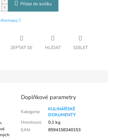
Přidat do košíku
informace
ZEPTAT SE
HLÍDAT
SDÍLET
Doplňkové parametry
KULINÁŘSKÉ
Kategorie
:
DOKUMENTY
Hmotnost
:
0.1 kg
m
vé
EAN
:
8594158340153
aných