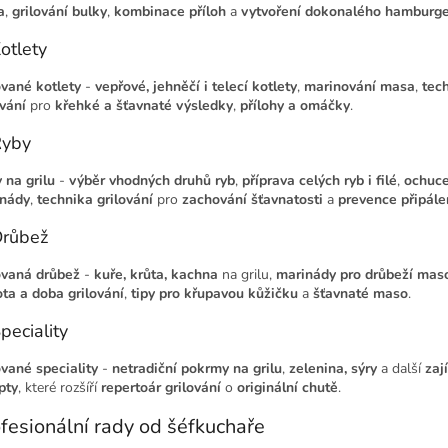
a
,
grilování bulky
,
kombinace příloh
a
vytvoření dokonalého hamburg
Kotlety
ované kotlety
-
vepřové, jehněčí i telecí kotlety
,
marinování masa
,
tec
ování
pro
křehké a šťavnaté výsledky
,
přílohy a omáčky
.
Ryby
 na grilu
-
výběr vhodných druhů ryb
,
příprava celých ryb i filé
,
ochuce
nády
,
technika grilování
pro
zachování šťavnatosti
a
prevence připále
Drůbež
ovaná drůbež
-
kuře, krůta, kachna
na grilu,
marinády pro drůbeží mas
ota a doba grilování
,
tipy pro křupavou kůžičku
a
šťavnaté maso
.
Speciality
ované speciality
-
netradiční pokrmy na grilu
,
zelenina, sýry
a další
zaj
pty
, které rozšíří
repertoár grilování
o
originální chutě
.
fesionální rady od šéfkuchaře