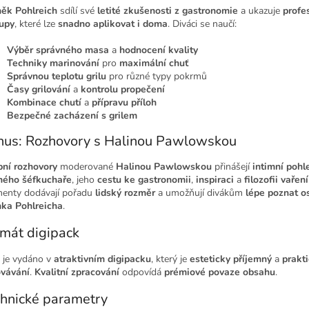
ěk Pohlreich
sdílí své
letité zkušenosti z gastronomie
a ukazuje
profe
upy
, které lze
snadno aplikovat i doma
. Diváci se naučí:
Výběr správného masa
a
hodnocení kvality
Techniky marinování
pro
maximální chuť
Správnou teplotu grilu
pro různé typy pokrmů
Časy grilování
a
kontrolu propečení
Kombinace chutí
a
přípravu příloh
Bezpečné zacházení s grilem
nus: Rozhovory s Halinou Pawlowskou
ní rozhovory
moderované
Halinou Pawlowskou
přinášejí
intimní pohl
ného šéfkuchaře
, jeho
cestu ke gastronomii
,
inspiraci
a
filozofii vaření
enty dodávají pořadu
lidský rozměr
a umožňují divákům
lépe poznat o
ka Pohlreicha
.
mát digipack
je vydáno v
atraktivním digipacku
, který je
esteticky příjemný
a
prakt
vávání
.
Kvalitní zpracování
odpovídá
prémiové povaze obsahu
.
hnické parametry