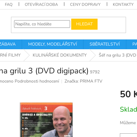
FAQ
OTEVÍRACÍ DOBA
CENY DOPRAVY
KONTAKTY
HLEDAT
 ZÁBAVA
MODELY, MODELÁŘSTVÍ
SBĚRATELSTVÍ
P
NÍ FILMY
KULINÁŘSKÉ DOKUMENTY
Šéf na grilu 3 (DVD 
na grilu 3 (DVD digipack)
9792
né
noceno
Podrobnosti hodnocení
Značka:
PRIMA FTV
ní
50 
u
Měrná
Skla
cena:
k.
Můžeme d