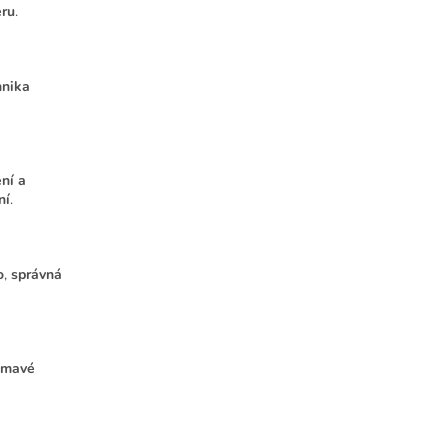
eru
.
hnika
ní a
ní
.
o
,
správná
ímavé