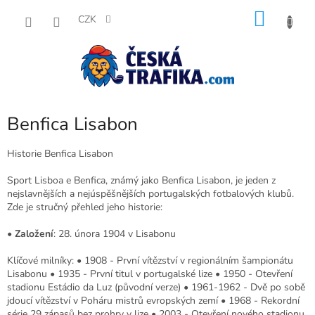
Přejít
NÁKU
na
CZK
obsah
KOŠÍK
Benfica Lisabon
Historie Benfica Lisabon
Sport Lisboa e Benfica, známý jako Benfica Lisabon, je jeden z
nejslavnějších a nejúspěšnějších portugalských fotbalových klubů.
Zde je stručný přehled jeho historie:
•
Založení
: 28. února 1904 v Lisabonu
Klíčové milníky: • 1908 - První vítězství v regionálním šampionátu
Lisabonu • 1935 - První titul v portugalské lize • 1950 - Otevření
stadionu Estádio da Luz (původní verze) • 1961-1962 - Dvě po sobě
jdoucí vítězství v Poháru mistrů evropských zemí • 1968 - Rekordní
série 29 zápasů bez prohry v lize • 2003 - Otevření nového stadionu