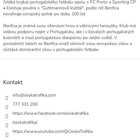
(Velká trojka) portugalského fotbalu spolu s FC Porto a Sporting CP
• Existuje pověra o "Guttmannově kletbě", podle níž Benfica
nevyhraje evropský pohár po dobu 100 let
Benfica je známá svou ofenzivní hrou a vášnivými fanoušky. Klub má
velkou podporu nejen v Portugalsku, ale i v bývalých portugalských
koloniích a mezi portugalskou diasporou po celém světě. V
posledních letech se Benfica snaží obnovit svou evropskou slávu a
zůstává dominantní silou v portugalském fotbale.
Z
á
p
a
Kontakt
t
í
info
@
ceskatrafika.com
777 331 200
https://www.facebook.com/ceskatrafika
/ceskatrafika/
https://www.youtube.com/@CeskaTrafika