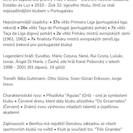
Estádio da Luz • 2010 - Zisk 32. ligového titulu, čímž se stali
nejúspěšnějším klubem v Portugalsku
Nejvýznamnější úspěchy: •
37x
vítěz Primeira Liga (portugalská liga,
rekord) •
26x
vítěz Taça de Portugal (portugalský pohár) •
7x
vítěz
Taça da Liga (ligový pohár) •
2x
vítěz Poháru mistrů evropských zemí
(1961, 1962) •
7x
finalista Poháru mistrů evropských zemí/Ligy
mistrů (rekord pro portugalské kluby)
Legendární hráči: Eusébio, Mário Coluna, Nené, Rui Costa, Luisão,
Jonas, Ángel Di María, z Čechů zde hrál Karel Poborský v letech
1998 - 2001 (93 zápasů, 19 gólů)
Trenéři: Béla Guttmann, Otto Glória, Sven-Göran Eriksson, Jorge
Jesus
Charakteristické rysy: • Přezdívka "Águias" (Orli) - orel je symbolem
klubu • Červené dresy, které daly klubu přezdívku "Os Encarnados"
(Červení) • Známý svou výchovou mladých talentů a úspěšnou
akademií
Zajímavosti: • Benfica má největší členskou základnu ze všech
sportovních klubů na světě • Klub je součástí tzv. "Três Grandes"