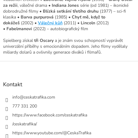
za režii
, válečné drama •
Indiana Jones
série (od 1981) – ikonické
dobrodružné filmy •
Blízká setkání třetího druhu
(1977) – sci-fi
klasika •
Barva purpurová
(1985) •
Chyť mě, když to
dokážeš
(2002) •
Válečný kůň
(2011) •
Lincoln
(2012)
•
Fabelmanovi
(2022) – autobiografický film
Spielberg získal
tři Oscary
a je znám svou schopností vyprávět
univerzální příběhy s emocionálním dopadem. Jeho filmy vydělaly
miliardy dolarů a ovlivnily generace diváků i filmařů.
Z
á
p
a
Kontakt
t
í
info
@
ceskatrafika.com
777 331 200
https://www.facebook.com/ceskatrafika
/ceskatrafika/
https://www.youtube.com/@CeskaTrafika