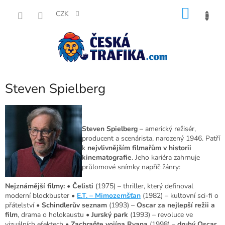
Přejít
NÁKU
na
CZK
obsah
KOŠÍK
Steven Spielberg
Steven Spielberg
– americký režisér,
producent a scenárista, narozený 1946. Patří
k
nejvlivnějším filmařům v historii
kinematografie
. Jeho kariéra zahrnuje
průlomové snímky napříč žánry:
Nejznámější filmy:
•
Čelisti
(1975) – thriller, který definoval
moderní blockbuster •
E.T. – Mimozemšťan
(1982) – kultovní sci-fi o
přátelství •
Schindlerův seznam
(1993) –
Oscar za nejlepší režii a
film
, drama o holokaustu •
Jurský park
(1993) – revoluce ve
vizuálních efektech •
Zachraňte vojína Ryana
(1998) –
druhý Oscar