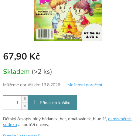
67,90 Kč
Měrná
Skladem
(>2 ks)
cena:
Můžeme doručit do:
13.8.2026
Možnosti doručení
Přidat do košíku
Dětský časopis plný hádanek, her, omalovánek, bludišť,
osmisměrek
,
sudoku
a soutěží o ceny.