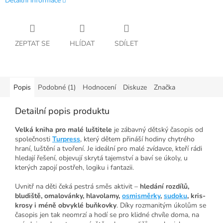
Detailní informace
ZEPTAT SE
HLÍDAT
SDÍLET
Popis
Podobné (1)
Hodnocení
Diskuze
Značka
Detailní popis produktu
Velká kniha pro malé luštitele
je zábavný dětský časopis od
společnosti
Turpress
, který dětem přináší hodiny chytrého
hraní, luštění a tvoření. Je ideální pro malé zvídavce, kteří rádi
hledají řešení, objevují skrytá tajemství a baví se úkoly, u
kterých zapojí postřeh, logiku i fantazii.
Uvnitř na děti čeká pestrá směs aktivit –
hledání rozdílů,
bludiště, omalovánky, hlavolamy,
osmisměrky
,
sudoku
, kris-
krosy i méně obvyklé buňkovky
. Díky rozmanitým úkolům se
časopis jen tak neomrzí a hodí se pro klidné chvíle doma, na