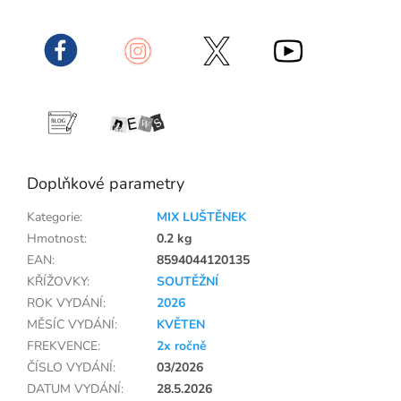
Doplňkové parametry
Kategorie
:
MIX LUŠTĚNEK
Hmotnost
:
0.2 kg
EAN
:
8594044120135
KŘÍŽOVKY
:
SOUTĚŽNÍ
ROK VYDÁNÍ
:
2026
MĚSÍC VYDÁNÍ
:
KVĚTEN
FREKVENCE
:
2x ročně
ČÍSLO VYDÁNÍ
:
03/2026
DATUM VYDÁNÍ
:
28.5.2026