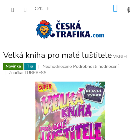
Přejít
NÁKU
na
CZK
obsah
KOŠÍK
Velká kniha pro malé luštitele
VKNIH
Průměrné
Neohodnoceno
Podrobnosti hodnocení
Novinka
Tip
hodnocení
Značka:
TURPRESS
produktu
je
0,0
z
5
hvězdiček.