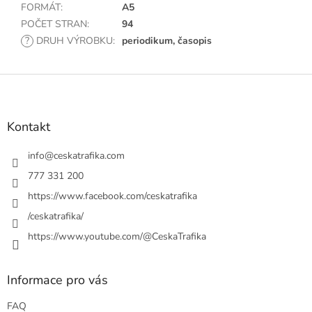
FORMÁT
:
A5
POČET STRAN
:
94
?
DRUH VÝROBKU
:
periodikum, časopis
Z
á
p
a
Kontakt
t
í
info
@
ceskatrafika.com
777 331 200
https://www.facebook.com/ceskatrafika
/ceskatrafika/
https://www.youtube.com/@CeskaTrafika
Informace pro vás
FAQ