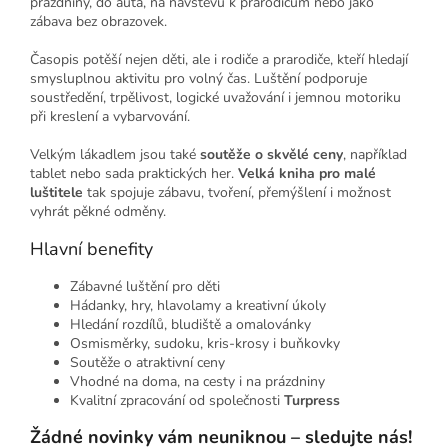
prázdniny, do auta, na návštěvu k prarodičům nebo jako
zábava bez obrazovek.
Časopis potěší nejen děti, ale i rodiče a prarodiče, kteří hledají
smysluplnou aktivitu pro volný čas. Luštění podporuje
soustředění, trpělivost, logické uvažování i jemnou motoriku
při kreslení a vybarvování.
Velkým lákadlem jsou také
soutěže o skvělé ceny
, například
tablet nebo sada praktických her.
Velká kniha pro malé
luštitele
tak spojuje zábavu, tvoření, přemýšlení i možnost
vyhrát pěkné odměny.
Hlavní benefity
Zábavné luštění pro děti
Hádanky, hry, hlavolamy a kreativní úkoly
Hledání rozdílů, bludiště a omalovánky
Osmisměrky, sudoku, kris-krosy i buňkovky
Soutěže o atraktivní ceny
Vhodné na doma, na cesty i na prázdniny
Kvalitní zpracování od společnosti
Turpress
Žádné novinky vám neuniknou – sledujte nás!