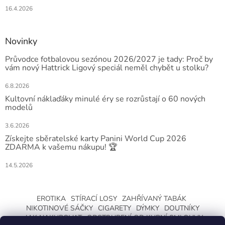
16.4.2026
Novinky
Průvodce fotbalovou sezónou 2026/2027 je tady: Proč by
vám nový Hattrick Ligový speciál neměl chybět u stolku?
6.8.2026
Kultovní náklaďáky minulé éry se rozrůstají o 60 nových
modelů
3.6.2026
Získejte sběratelské karty Panini World Cup 2026
ZDARMA k vašemu nákupu! 🏆
14.5.2026
EROTIKA
STÍRACÍ LOSY
ZAHŘÍVANÝ TABÁK
NIKOTINOVÉ SÁČKY
CIGARETY
DÝMKY
DOUTNÍKY
JAK NAKUPOVAT
ODSTOUPENÍ OD KUPNÍ SMLOUVY