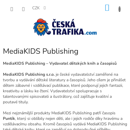
Přejít
NÁKU
na
CZK
obsah
KOŠÍK
MediaKIDS Publishing
MediaKIDS Publishing – Vydavatel dětských knih a časopisů
MediaKIDS Publishing s.r.o.
je české vydavatelství zaměřené na
tvorbu a vydávání dětské literatury a časopisů. Jeho cílem je přinášet
dětem zábavné i vzdělávací publikace, které podporují jejich fantazii,
kreativitu a lásku ke čtení. Vydavatelství spolupracuje s
talentovanými spisovateli a ilustrátory, což zajišťuje kvalitní a
poutavé tituly.
Mezi nejznámější produkty MediaKIDS Publishing patří časopis
Puntík
, který si oblíbily nejen děti, ale i jejich rodiče díky hravému a
vzdělávacímu obsahu. Kromě časopisů vydává MediaKIDS Publishing
také dětské knihy, které se zaměřují na dobrodružné příběhy,