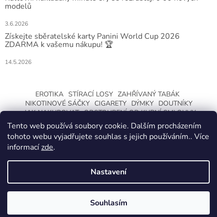
modelů
3.6.2026
Získejte sběratelské karty Panini World Cup 2026
ZDARMA k vašemu nákupu! 🏆
14.5.2026
EROTIKA
STÍRACÍ LOSY
ZAHŘÍVANÝ TABÁK
NIKOTINOVÉ SÁČKY
CIGARETY
DÝMKY
DOUTNÍKY
JAK NAKUPOVAT
ODSTOUPENÍ OD KUPNÍ SMLOUVY
Tento web používá soubory cookie. Dalším procházením
tohoto webu vyjadřujete souhlas s jejich používáním.. Více
informací
zde
.
Nastavení
Vytvořil Shoptet
ZMĚNA OTEVÍRACÍ DOBY O LETNÍCH
PRÁZDNINÁCH. KLIKNETE A DOZVÍTE SE
Souhlasím
Copyright 2026
CeskaTrafika.com
. Všechna práva vyhrazena.
VÍCE.