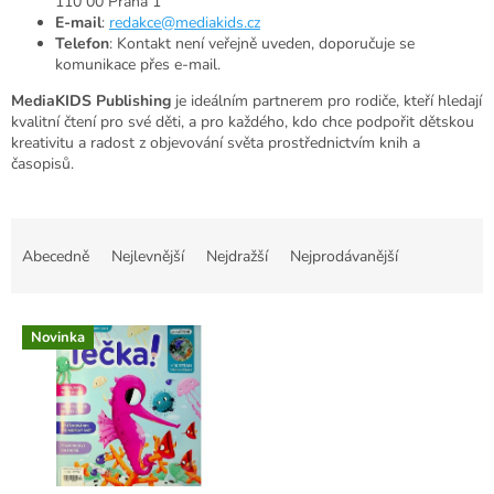
110 00 Praha 1
E-mail
:
redakce@mediakids.cz
Telefon
: Kontakt není veřejně uveden, doporučuje se
komunikace přes e-mail.
MediaKIDS Publishing
je ideálním partnerem pro rodiče, kteří hledají
kvalitní čtení pro své děti, a pro každého, kdo chce podpořit dětskou
kreativitu a radost z objevování světa prostřednictvím knih a
časopisů.
Ř
a
Abecedně
Nejlevnější
Nejdražší
Nejprodávanější
z
e
V
n
Novinka
ý
í
p
p
i
r
s
o
p
d
r
u