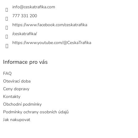
t
í
í
info
@
ceskatrafika.com
p
r
777 331 200
v
https://www.facebook.com/ceskatrafika
k
y
/ceskatrafika/
v
ý
https://www.youtube.com/@CeskaTrafika
p
i
s
Informace pro vás
u
FAQ
Otevírací doba
Ceny dopravy
Kontakty
Obchodní podmínky
Podmínky ochrany osobních údajů
Jak nakupovat