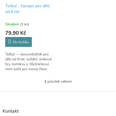
o
k
d
t
Tečka! - časopis pro děti
u
ů
od 6 let
k
t
Skladem
(2 ks)
ů
79,90 Kč
Do košíku
Tečka! — dvouměsíčník pro
děti od 6 let: luštění, únikové
hry, komiksy a 16stránkový
mini-sešit pro rozvoj čtení.
1
položek celkem
O
v
l
Z
á
á
d
p
a
a
Kontakt
c