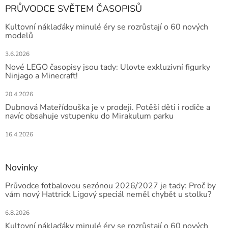
PRŮVODCE SVĚTEM ČASOPISŮ
Kultovní náklaďáky minulé éry se rozrůstají o 60 nových
modelů
3.6.2026
Nové LEGO časopisy jsou tady: Ulovte exkluzivní figurky
Ninjago a Minecraft!
20.4.2026
Dubnová Mateřídouška je v prodeji. Potěší děti i rodiče a
navíc obsahuje vstupenku do Mirakulum parku
16.4.2026
Novinky
Průvodce fotbalovou sezónou 2026/2027 je tady: Proč by
vám nový Hattrick Ligový speciál neměl chybět u stolku?
6.8.2026
Kultovní náklaďáky minulé éry se rozrůstají o 60 nových