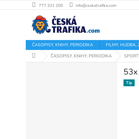
Přejít
777 331 200
info@ceskatrafika.com
na
obsah
ČASOPISY, KNIHY, PERIODIKA
FILMY, HUDBA,
Domů
ČASOPISY, KNIHY, PERIODIKA
SPORT
P
53x
o
s
Tip
t
r
a
n
n
í
p
a