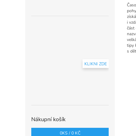
Časo
pohy
získ
i vz
část 
nazv
velk
tipy
s dě
KLIKNI ZDE
Nákupní košík
0
KS /
0 KČ