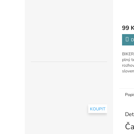
99 
D
BIKER 
plný t
rozhov
sloven
srozum
Popi
KOUPIT
Det
Ča