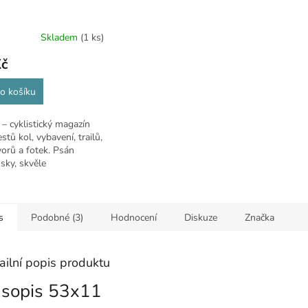
Skladem
(1 ks)
Kč
o košíku
– cyklistický magazín
estů kol, vybavení, trailů,
orů a fotek. Psán
sky, skvěle
itelný i pro Čechy.
s
Podobné (3)
Hodnocení
Diskuze
Značka
ailní popis produktu
sopis 53x11