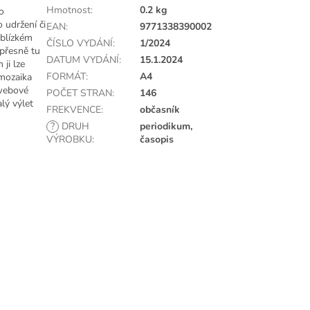
Hmotnost
:
0.2 kg
o
 udržení či
EAN
:
9771338390002
 blízkém
ČÍSLO VYDÁNÍ
:
1/2024
 přesně tu
DATUM VYDÁNÍ
:
15.1.2024
 ji lze
FORMÁT
:
A4
 mozaika
 webové
POČET STRAN
:
146
lý výlet
FREKVENCE
:
občasník
í pošty
?
DRUH
periodikum,
VÝROBKU
:
časopis