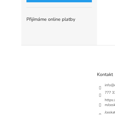
Přijímáme online platby
Z
á
p
a
t
Kontakt
í
info
@
777 3
https
m/cesk
/ceskat