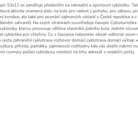
pis 53x11 se zaměřuje především na rekreační a sportovní cyklistiku. Tat
bová aktivita znamená jízdu na kole pro radost z pohybu, pro zábavu, pro
ání kondice, ale také pro poznání zajímavých oblastí v České republice a v
dáleném zahraničí. Na svých stránkách soustřeďuje časopis Cykloturistika
cyklistiky, kterou provozuje většina vlastníků jízdního kola. Jedním slovem
at cyklistika pro všechny. Co v časopise naleznete: obsah editorial zoom
á cesta zahraniční cyklotrasa rozhovor domácí cyklotrasa domácí výšlap
 kultura, příroda, památky, zajímavosti rozhledny kde vás dobře nakrmí ma
tmi rozmary počasí cyklobusy minitest na trhu adresář z redakčn