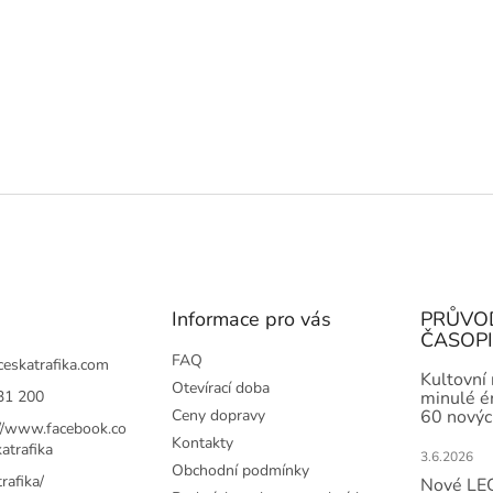
Informace pro vás
PRŮVO
ČASOP
FAQ
ceskatrafika.com
Kultovní
Otevírací doba
31 200
minulé ér
Ceny dopravy
60 novýc
://www.facebook.co
Kontakty
atrafika
3.6.2026
Obchodní podmínky
rafika/
Nové LEG