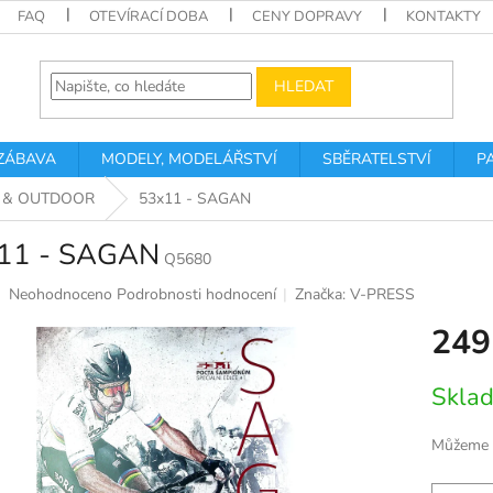
FAQ
OTEVÍRACÍ DOBA
CENY DOPRAVY
KONTAKTY
HLEDAT
 ZÁBAVA
MODELY, MODELÁŘSTVÍ
SBĚRATELSTVÍ
P
 & OUTDOOR
53x11 - SAGAN
11 - SAGAN
Q5680
Průměrné
Neohodnoceno
Podrobnosti hodnocení
Značka:
V-PRESS
hodnocení
249
produktu
je
0,0
Měrná
Sklad
z
cena:
5
hvězdiček.
Můžeme d