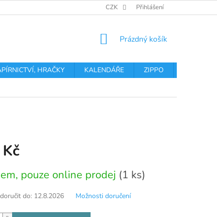
OBCHODNÍ PODMÍNKY
PODMÍNKY OCHRANY OSOBNÍCH ÚDA
CZK
Přihlášení
NÁKUPNÍ
Prázdný košík
KOŠÍK
APÍRNICTVÍ, HRAČKY
KALENDÁŘE
ZIPPO
Obchodní 
 Kč
em, pouze online prodej
(1 ks)
oručit do:
12.8.2026
Možnosti doručení