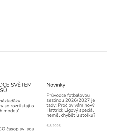
DCE SVĚTEM
Novinky
ISŮ
Průvodce fotbalovou
sezónou 2026/2027 je
 náklaďáky
tady: Proč by vám nový
y se rozrůstají o
Hattrick Ligový speciál
h modelů
neměl chybět u stolku?
6.8.2026
O časopisy jsou