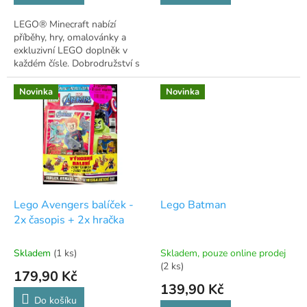
LEGO® Minecraft nabízí
příběhy, hry, omalovánky a
exkluzivní LEGO doplněk v
každém čísle. Dobrodružství s
Burda Media čeká!
Novinka
Novinka
Lego Avengers balíček -
Lego Batman
2x časopis + 2x hračka
Skladem
(1 ks)
Skladem, pouze online prodej
(2 ks)
179,90 Kč
139,90 Kč
Do košíku