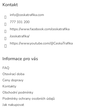
p
a
Kontakt
r
t
v
í
info
@
ceskatrafika.com
k
y
777 331 200
v
https://www.facebook.com/ceskatrafika
ý
p
/ceskatrafika/
i
https://www.youtube.com/@CeskaTrafika
s
u
Informace pro vás
FAQ
Otevírací doba
Ceny dopravy
Kontakty
Obchodní podmínky
Podmínky ochrany osobních údajů
Jak nakupovat