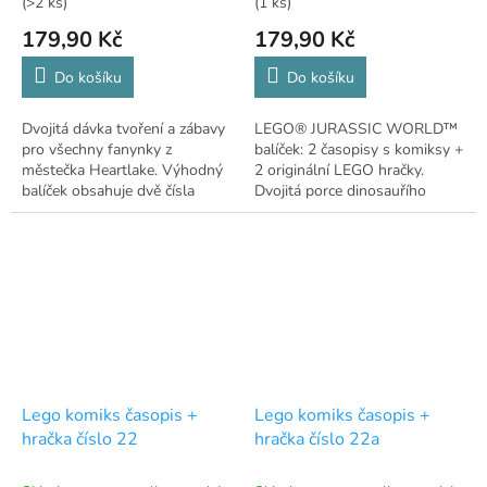
(>2 ks)
(1 ks)
179,90 Kč
179,90 Kč
Do košíku
Do košíku
Dvojitá dávka tvoření a zábavy
LEGO® JURASSIC WORLD™
pro všechny fanynky z
balíček: 2 časopisy s komiksy +
městečka Heartlake. Výhodný
2 originální LEGO hračky.
balíček obsahuje dvě čísla
Dvojitá porce dinosauřího
oblíbeného časopisu LEGO
dobrodružství!
Friends, přičemž v každém z
nich najdete...
Lego komiks časopis +
Lego komiks časopis +
hračka číslo 22
hračka číslo 22a