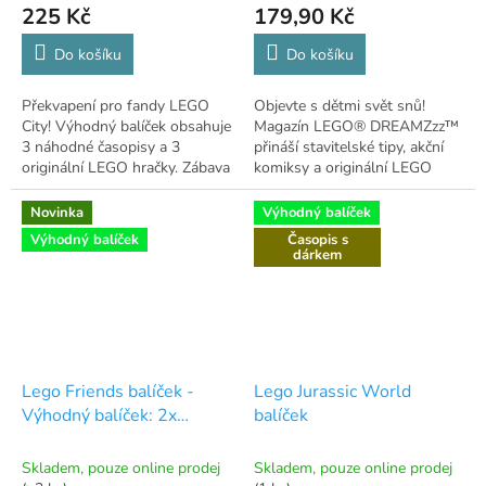
225 Kč
179,90 Kč
Do košíku
Do košíku
Překvapení pro fandy LEGO
Objevte s dětmi svět snů!
City! Výhodný balíček obsahuje
Magazín LEGO® DREAMZzz™
3 náhodné časopisy a 3
přináší stavitelské tipy, akční
originální LEGO hračky. Zábava
komiksy a originální LEGO
a stavění v jednom.
hračku jako dárek.
Novinka
Výhodný balíček
Výhodný balíček
Časopis s
dárkem
Lego Friends balíček -
Lego Jurassic World
Výhodný balíček: 2x
balíček
časopis se 2 hračkami
Skladem, pouze online prodej
Skladem, pouze online prodej