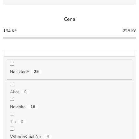
z
e
n
Cena
í
p
134
Kč
225
Kč
r
o
d
u
k
t
Na skladě
29
ů
Akce
0
Novinka
16
Tip
0
Výhodný balíček
4