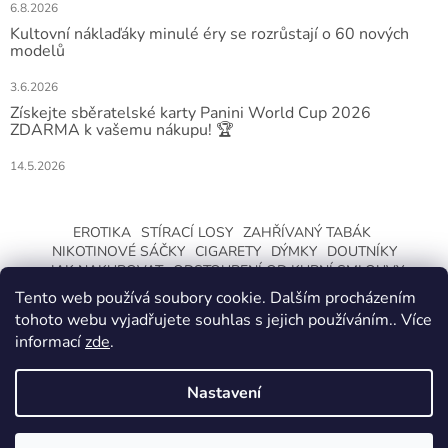
6.8.2026
Kultovní náklaďáky minulé éry se rozrůstají o 60 nových
modelů
3.6.2026
Získejte sběratelské karty Panini World Cup 2026
ZDARMA k vašemu nákupu! 🏆
14.5.2026
EROTIKA
STÍRACÍ LOSY
ZAHŘÍVANÝ TABÁK
NIKOTINOVÉ SÁČKY
CIGARETY
DÝMKY
DOUTNÍKY
JAK NAKUPOVAT
ODSTOUPENÍ OD KUPNÍ SMLOUVY
Tento web používá soubory cookie. Dalším procházením
tohoto webu vyjadřujete souhlas s jejich používáním.. Více
informací
zde
.
Nastavení
Vytvořil Shoptet
ZMĚNA OTEVÍRACÍ DOBY O LETNÍCH
PRÁZDNINÁCH. KLIKNETE A DOZVÍTE SE