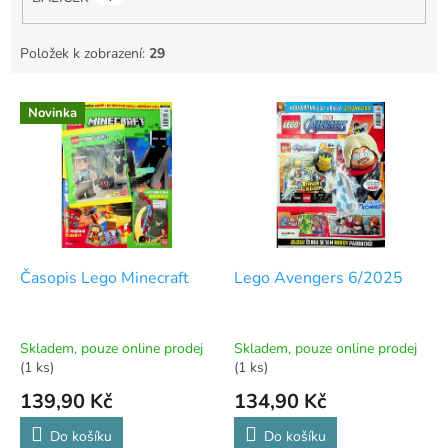
Položek k zobrazení:
29
V
Novinka
ý
p
i
s
p
r
o
d
Časopis Lego Minecraft
Lego Avengers 6/2025
u
k
t
Skladem, pouze online prodej
Skladem, pouze online prodej
ů
(1 ks)
(1 ks)
139,90 Kč
134,90 Kč
Do košíku
Do košíku