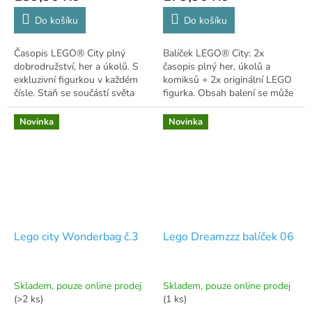
Do košíku
Do košíku
Časopis LEGO® City plný
Balíček LEGO® City: 2x
dobrodružství, her a úkolů. S
časopis plný her, úkolů a
exkluzivní figurkou v každém
komiksů + 2x originální LEGO
čísle. Staň se součástí světa
figurka. Obsah balení se může
LEGO® City!
lišit.
Novinka
Novinka
Lego city Wonderbag č.3
Lego Dreamzzz balíček 06
Skladem, pouze online prodej
Skladem, pouze online prodej
(>2 ks)
(1 ks)