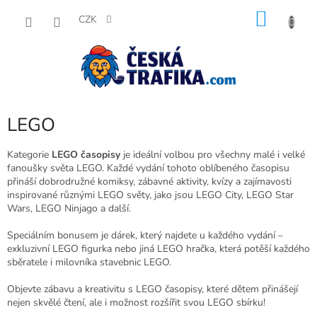
Přejít
NÁKU
na
CZK
obsah
KOŠÍK
LEGO
Kategorie
LEGO časopisy
je ideální volbou pro všechny malé i velké
fanoušky světa LEGO. Každé vydání tohoto oblíbeného časopisu
přináší dobrodružné komiksy, zábavné aktivity, kvízy a zajímavosti
inspirované různými LEGO světy, jako jsou LEGO City, LEGO Star
Wars, LEGO Ninjago a další.
Speciálním bonusem je dárek, který najdete u každého vydání –
exkluzivní LEGO figurka nebo jiná LEGO hračka, která potěší každého
sběratele i milovníka stavebnic LEGO.
Objevte zábavu a kreativitu s LEGO časopisy, které dětem přinášejí
nejen skvělé čtení, ale i možnost rozšířit svou LEGO sbírku!