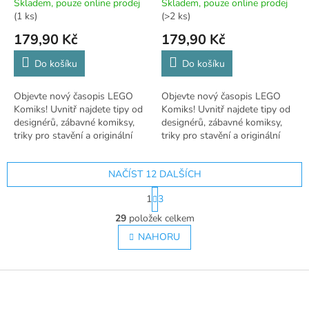
Skladem, pouze online prodej
Skladem, pouze online prodej
(1 ks)
(>2 ks)
179,90 Kč
179,90 Kč
Do košíku
Do košíku
Objevte nový časopis LEGO
Objevte nový časopis LEGO
Komiks! Uvnitř najdete tipy od
Komiks! Uvnitř najdete tipy od
designérů, zábavné komiksy,
designérů, zábavné komiksy,
triky pro stavění a originální
triky pro stavění a originální
LEGO hračku. 🧱
LEGO hračku. 🧱
NAČÍST 12 DALŠÍCH
S
1
3
t
O
r
29
položek celkem
v
á
l
NAHORU
n
á
k
o
d
v
Z
a
á
c
á
n
í
p
í