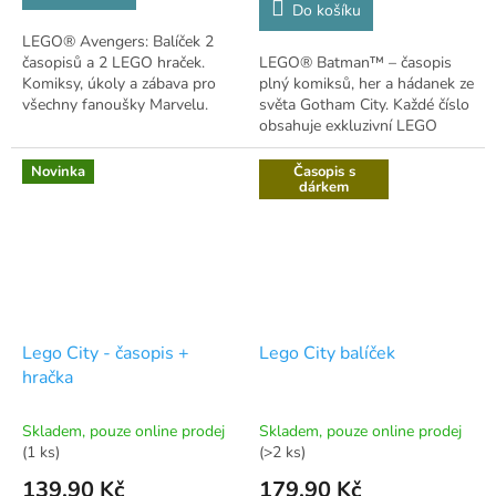
Do košíku
LEGO® Avengers: Balíček 2
časopisů a 2 LEGO hraček.
LEGO® Batman™ – časopis
Komiksy, úkoly a zábava pro
plný komiksů, her a hádanek ze
všechny fanoušky Marvelu.
světa Gotham City. Každé číslo
obsahuje exkluzivní LEGO
stavebnici! 🦇
Novinka
Časopis s
dárkem
Lego City - časopis +
Lego City balíček
hračka
Skladem, pouze online prodej
Skladem, pouze online prodej
(1 ks)
(>2 ks)
139,90 Kč
179,90 Kč