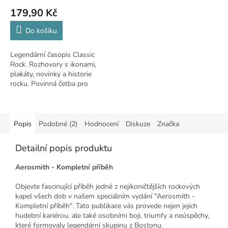
179,90 Kč
Do košíku
Legendární časopis Classic
Rock. Rozhovory s ikonami,
plakáty, novinky a historie
rocku. Povinná četba pro
fanoušky kytarové hudby.
Popis
Podobné (2)
Hodnocení
Diskuze
Značka
Detailní popis produktu
Aerosmith - Kompletní příběh
Objevte fascinující příběh jedné z nejikoničtějších rockových
kapel všech dob v našem speciálním vydání "Aerosmith -
Kompletní příběh". Tato publikace vás provede nejen jejich
hudební kariérou, ale také osobními boji, triumfy a neúspěchy,
které formovaly legendární skupinu z Bostonu.