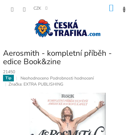
Přejít
NÁKU
na
CZK
obsah
KOŠÍK
Aerosmith - kompletní příběh -
edice Book&zine
21450
Průměrné
Neohodnoceno
Podrobnosti hodnocení
Tip
hodnocení
Značka:
EXTRA PUBLISHING
produktu
je
0,0
z
5
hvězdiček.