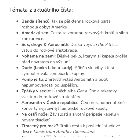
Témata z aktuálního čísla:
Banda šílenců
: Jak se pětičlenná rocková parta
rozhodla dobýt Ameriku.
Americký sen
: Cesta za korunou rockových králů a silná
konkurence.
Sex, drogy & Aerosmith
: Deska
Toys in the Attic
a
vstup do rockové aristokracie.
Nohama na zemi
: Děsivé peklo, kterým si kapela prošla
před návratem na výsluní.
Dude (Looks Like a Lady)
: Příběh skladby, která
symbolizovala comeback skupiny.
Pump je tu
: Zmrtvýchvstalí Aerosmith a pocit
napumpovanosti po úspěších.
Zpátky v sedle
: Úspěch alba
Get a Grip
a raketový
vzestup do rockové stratosféry.
Aerosmith v České republice
: Čtyři nezapomenutelné
koncerty nejslavnější americké rockové kapely.
Na ostří nože
: Závislosti a životní peripetie kapelu v
novém tisíciletí.
Ztracený pro rock?
: Trnitá cesta k poslední studiové
desce
Music from Another Dimension!
.