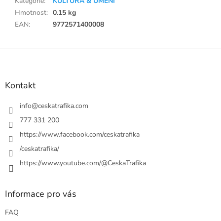
Kategorie
:
KULTURA & UMĚNÍ
Hmotnost
:
0.15 kg
EAN
:
9772571400008
Z
á
p
a
Kontakt
t
í
info
@
ceskatrafika.com
777 331 200
https://www.facebook.com/ceskatrafika
/ceskatrafika/
https://www.youtube.com/@CeskaTrafika
Informace pro vás
FAQ