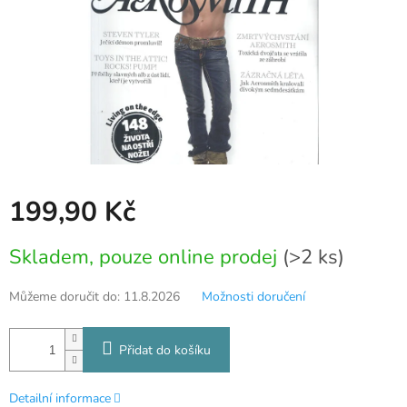
199,90 Kč
Měrná
Skladem, pouze online prodej
(>2 ks)
cena:
Můžeme doručit do:
11.8.2026
Možnosti doručení
Přidat do košíku
Detailní informace