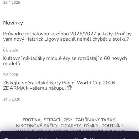
16.4.2026
Novinky
Průvodce fotbalovou sezónou 2026/2027 je tady: Proč by
vám nový Hattrick Ligový speciál neměl chybět u stolku?
6.8.2026
Kultovní náklaďáky minulé éry se rozrůstají o 60 nových
modelů
3.6.2026
Získejte sběratelské karty Panini World Cup 2026
ZDARMA k vašemu nákupu! 🏆
14.5.2026
EROTIKA
STÍRACÍ LOSY
ZAHŘÍVANÝ TABÁK
NIKOTINOVÉ SÁČKY
CIGARETY
DÝMKY
DOUTNÍKY
JAK NAKUPOVAT
ODSTOUPENÍ OD KUPNÍ SMLOUVY