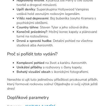
Napravený hříšník
: Kytarista Joe Perry o své sólové
tvorbě a drogové minulosti.
Upíří deníky
: Superskupina Hollywood Vampires
vzdává hold zesnulým rockovým legendám.
Vítěz nad depresemi
: Boj bubeníka Joeyho Kramera s
psychickými obtížemi.
Country táhne
: Steven Tyler a jeho sólová dráha.
Konečně prázdniny?
: Možný konec kapely a plánované
turné na rozloučenou.
Drsná a sprostá hudba
: Detailní pohled na všechna
studiová alba Aerosmith.
Proč si pořídit toto vydání?
Komplexní pohled
na život a kariéru Aerosmith.
Unikátní příběhy
a rozhovory s členy kapely.
Bohatý vizuální obsah
s ikonickými fotografiemi.
Nenechte si ujít tuto jedinečnou příležitost prozkoumat příběh,
který formoval rockovou scénu! Objednejte si svůj výtisk ještě
dnes!
Doplňkové parametry