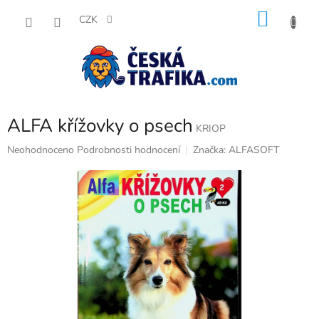
Přejít
NÁKU
na
CZK
obsah
KOŠÍK
ALFA křížovky o psech
KRIOP
Průměrné
Neohodnoceno
Podrobnosti hodnocení
Značka:
ALFASOFT
hodnocení
produktu
je
0,0
z
5
hvězdiček.