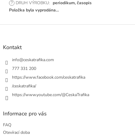
?
DRUH VÝROBKU
:
periodikum, časopis
Položka byla vyprodána…
Z
á
p
a
Kontakt
t
í
info
@
ceskatrafika.com
777 331 200
https://www.facebook.com/ceskatrafika
/ceskatrafika/
https://www.youtube.com/@CeskaTrafika
Informace pro vás
FAQ
Otevírací doba