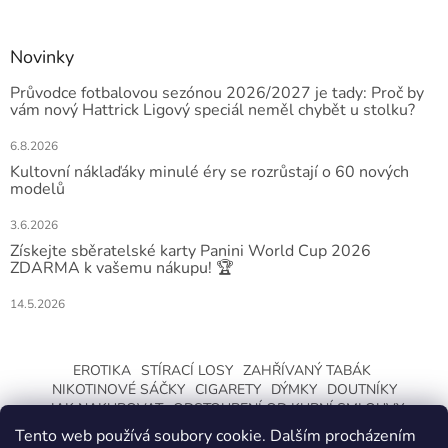
Novinky
Průvodce fotbalovou sezónou 2026/2027 je tady: Proč by
vám nový Hattrick Ligový speciál neměl chybět u stolku?
6.8.2026
Kultovní náklaďáky minulé éry se rozrůstají o 60 nových
modelů
3.6.2026
Získejte sběratelské karty Panini World Cup 2026
ZDARMA k vašemu nákupu! 🏆
14.5.2026
EROTIKA
STÍRACÍ LOSY
ZAHŘÍVANÝ TABÁK
NIKOTINOVÉ SÁČKY
CIGARETY
DÝMKY
DOUTNÍKY
JAK NAKUPOVAT
ODSTOUPENÍ OD KUPNÍ SMLOUVY
Tento web používá soubory cookie. Dalším procházením