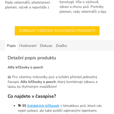
kynologii. Vše o výchově,
Rady veterinářů, představení
zdraví a chovu psů. Portréty
plemen, výcvik a reportáže z
plemen, rady veterinářů a tipy
výstav. Pro život se psem.
na výstavy.
ZOBRAZIT VŠECHNY SOUVISEJÍCÍ PRODUKTY
Popis
Hodnocení
Diskuze
Značka
Detailní popis produktu
Alfa křížovky o psech
📖 Pro všechny milovníky psů a luštění přichází jedinečný
časopis
Alfa křížovky o psech
, který kombinuje zábavu a
lásku ke čtyřnohým mazlíčkům!
Co najdete v časopise?
🐕
95
švédských křížovek
s tématikou psů, které vás
nejen pobaví, ale také potěší zajímavými tajenkami.