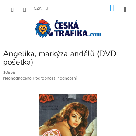
Přejít
NÁKU
na
CZK
obsah
KOŠÍK
Angelika, markýza andělů (DVD
pošetka)
10858
Průměrné
Neohodnoceno
Podrobnosti hodnocení
hodnocení
produktu
je
0,0
z
5
hvězdiček.