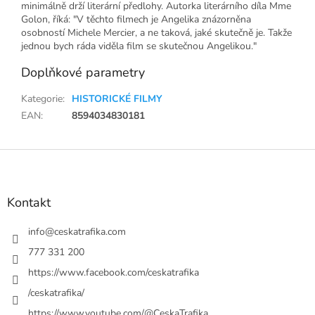
minimálně drží literární předlohy. Autorka literárního díla Mme
Golon, říká: "V těchto filmech je Angelika znázorněna
osobností Michele Mercier, a ne taková, jaké skutečně je. Takže
jednou bych ráda viděla film se skutečnou Angelikou."
Doplňkové parametry
Kategorie
:
HISTORICKÉ FILMY
EAN
:
8594034830181
Z
á
p
a
Kontakt
t
í
info
@
ceskatrafika.com
777 331 200
https://www.facebook.com/ceskatrafika
/ceskatrafika/
https://www.youtube.com/@CeskaTrafika