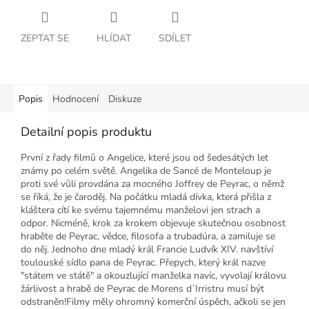
ZEPTAT SE
HLÍDAT
SDÍLET
Popis
Hodnocení
Diskuze
Detailní popis produktu
První z řady filmů o Angelice, které jsou od šedesátých let
známy po celém světě. Angelika de Sancé de Monteloup je
proti své vůli provdána za mocného Joffrey de Peyrac, o němž
se říká, že je čaroděj. Na počátku mladá dívka, která přišla z
kláštera cítí ke svému tajemnému manželovi jen strach a
odpor. Nicméně, krok za krokem objevuje skutečnou osobnost
hraběte de Peyrac, vědce, filosofa a trubadúra, a zamiluje se
do něj. Jednoho dne mladý král Francie Ludvík XIV. navštíví
toulouské sídlo pana de Peyrac. Přepych, který král nazve
"státem ve státě" a okouzlující manželka navíc, vyvolají královu
žárlivost a hrabě de Peyrac de Morens d´Irristru musí být
odstraněn!Filmy měly ohromný komerční úspěch, ačkoli se jen