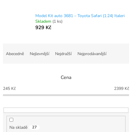
Model Kit auto 3681 – Toyota Safari (1:24) Italeri
Skladem
(1 ks)
929 Kč
Ř
a
Abecedně
Nejlevnější
Nejdražší
Nejprodávanější
z
e
n
Cena
í
p
245
Kč
2399
Kč
r
o
d
u
k
t
Na skladě
27
ů