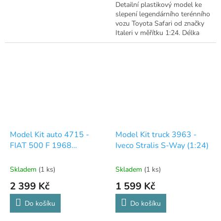
Detailní plastikový model ke
slepení legendárního terénního
vozu Toyota Safari od značky
Italeri v měřítku 1:24. Délka
16,5 cm.
Model Kit auto 4715 -
Model Kit truck 3963 -
FIAT 500 F 1968
Iveco Stralis S-Way (1:24)
upgraded edition (1:12)
Skladem
(1 ks)
Skladem
(1 ks)
2 399 Kč
1 599 Kč
Do košíku
Do košíku