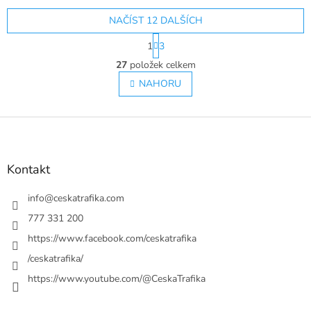
NAČÍST 12 DALŠÍCH
S
1
3
t
O
r
27
položek celkem
v
á
l
NAHORU
n
á
k
o
d
v
Z
a
á
c
á
n
í
p
í
p
a
Kontakt
r
t
v
í
info
@
ceskatrafika.com
k
y
777 331 200
v
https://www.facebook.com/ceskatrafika
ý
p
/ceskatrafika/
i
https://www.youtube.com/@CeskaTrafika
s
u