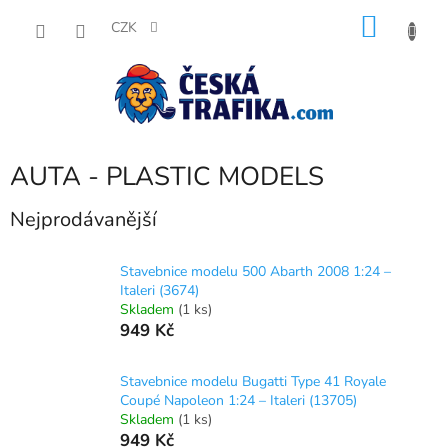
Přejít
NÁKU
na
CZK
obsah
KOŠÍK
AUTA - PLASTIC MODELS
Nejprodávanější
Stavebnice modelu 500 Abarth 2008 1:24 –
Italeri (3674)
Skladem
(1 ks)
949 Kč
Stavebnice modelu Bugatti Type 41 Royale
Coupé Napoleon 1:24 – Italeri (13705)
Skladem
(1 ks)
949 Kč