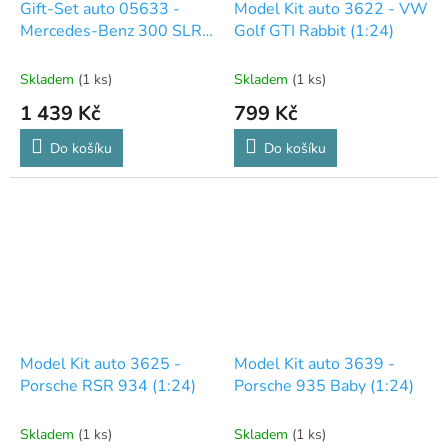
D
Gift-Set auto 05633 -
Model Kit auto 3622 - VW
A
Mercedes-Benz 300 SLR
Golf GTI Rabbit (1:24)
R
M
(70th Anniversary) (1:24)
A
Skladem
(1 ks)
Skladem
(1 ks)
1 439 Kč
799 Kč
Do košíku
Do košíku
Model Kit auto 3625 -
Model Kit auto 3639 -
Porsche RSR 934 (1:24)
Porsche 935 Baby (1:24)
Skladem
(1 ks)
Skladem
(1 ks)