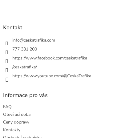
Z
á
p
a
Kontakt
t
í
info
@
ceskatrafika.com
777 331 200
https://www.facebook.com/ceskatrafika
/ceskatrafika/
https://www.youtube.com/@CeskaTrafika
Informace pro vás
FAQ
Otevírací doba
Ceny dopravy
Kontakty
Obchodní podmínky