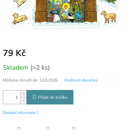
79 Kč
Měrná
Skladem
(>2 ks)
cena:
Můžeme doručit do:
12.8.2026
Možnosti doručení
Přidat do košíku
Detailní informace