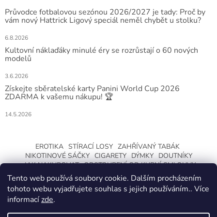
Průvodce fotbalovou sezónou 2026/2027 je tady: Proč by
vám nový Hattrick Ligový speciál neměl chybět u stolku?
6.8.2026
Kultovní náklaďáky minulé éry se rozrůstají o 60 nových
modelů
3.6.2026
Získejte sběratelské karty Panini World Cup 2026
ZDARMA k vašemu nákupu! 🏆
14.5.2026
EROTIKA
STÍRACÍ LOSY
ZAHŘÍVANÝ TABÁK
NIKOTINOVÉ SÁČKY
CIGARETY
DÝMKY
DOUTNÍKY
JAK NAKUPOVAT
ODSTOUPENÍ OD KUPNÍ SMLOUVY
Tento web používá soubory cookie. Dalším procházením
tohoto webu vyjadřujete souhlas s jejich používáním.. Více
informací
zde
.