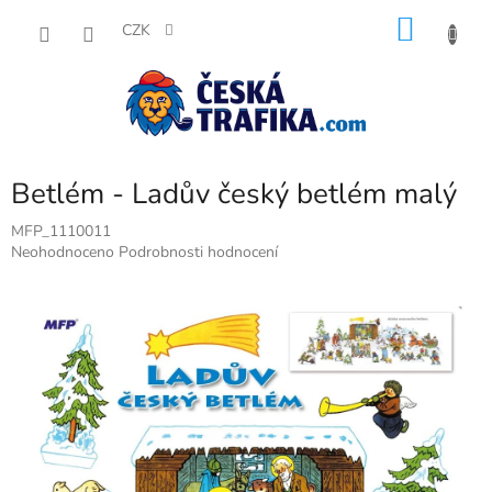
Přejít
NÁKU
na
CZK
obsah
KOŠÍK
Betlém - Ladův český betlém malý
MFP_1110011
Průměrné
Neohodnoceno
Podrobnosti hodnocení
hodnocení
produktu
je
0,0
z
5
hvězdiček.