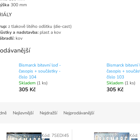
ýška
300 mm
IÁLY
rup:
z tlakově litého odlitku (die-cast)
ůstky a nadstavba:
plast a kov
ábradlí:
kov
odávanější
Bismarck bitevní loď -
Bismarck bitevní 
časopis + součástky -
časopis + součás
číslo 104
číslo 103
Skladem
(1 ks)
Skladem
(1 ks)
305 Kč
305 Kč
dně
Nejlevnější
Nejdražší
Nejprodávanější
Kód:
7SEDI45
Kód: