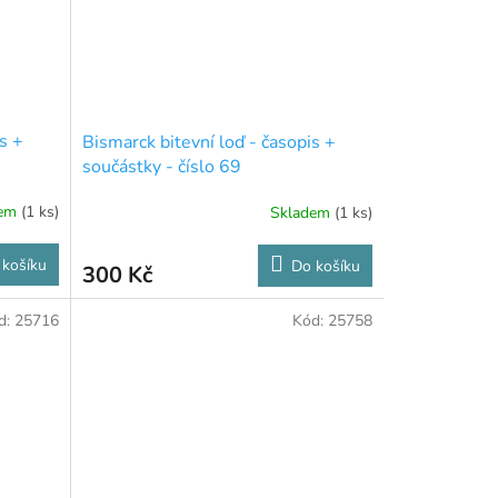
s +
Bismarck bitevní loď - časopis +
součástky - číslo 69
dem
(1 ks)
Skladem
(1 ks)
 košíku
Do košíku
300 Kč
d:
25716
Kód:
25758