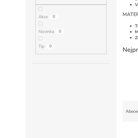
n
V
e
l
MATER
Akce
0
T
Novinka
0
M
Z
Tip
0
Nejpr
Ř
a
Abece
z
e
V
n
ý
í