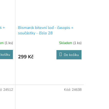
s +
Bismarck bitevní loď - časopis +
součástky - číslo 28
dem
(1 ks)
Skladem
(1 ks)
 košíku
Do košíku
299 Kč
d:
24512
Kód:
24638