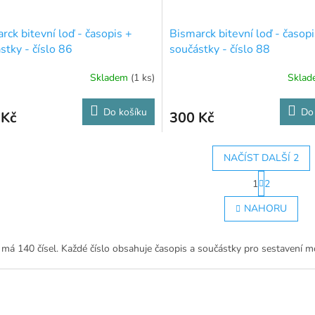
rck bitevní loď - časopis +
Bismarck bitevní loď - časopi
stky - číslo 86
součástky - číslo 88
Skladem
(1 ks)
Skla
Do košíku
Do
 Kč
300 Kč
NAČÍST DALŠÍ 2
S
1
2
t
O
r
v
NAHORU
á
l
n
á
k
d
o
 má 140 čísel. Každé číslo obsahuje časopis a součástky pro sestavení m
a
v
c
á
í
n
p
í
r