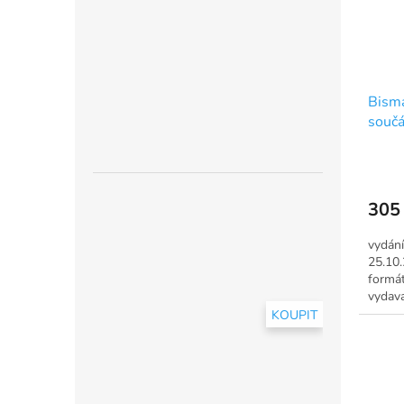
Bisma
součá
305
vydání
25.10.
formát
vydava
KOUPIT