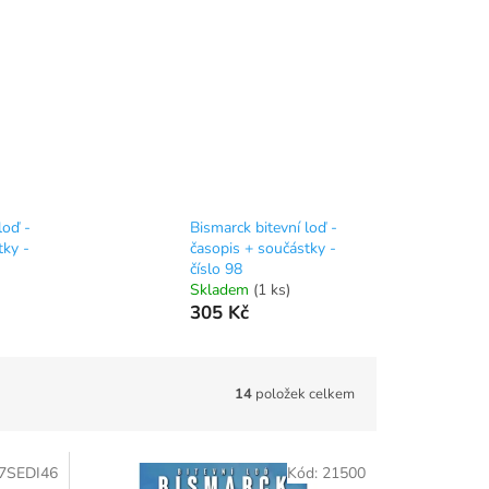
loď -
Bismarck bitevní loď -
tky -
časopis + součástky -
číslo 98
Skladem
(1 ks)
305 Kč
14
položek celkem
7SEDI46
Kód:
21500