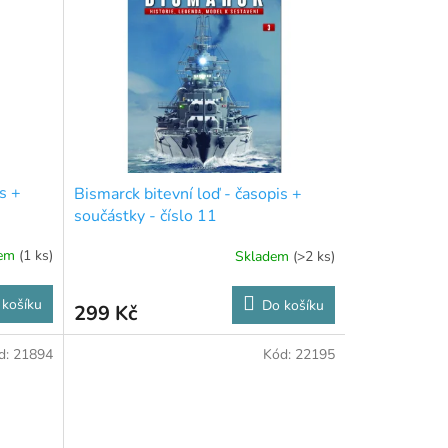
s +
Bismarck bitevní loď - časopis +
součástky - číslo 11
dem
(1 ks)
Skladem
(>2 ks)
 košíku
Do košíku
299 Kč
d:
21894
Kód:
22195