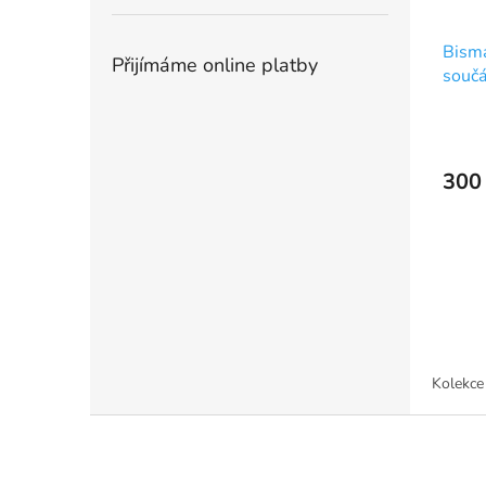
Bisma
Přijímáme online platby
součá
300
Kolekce
Z
á
p