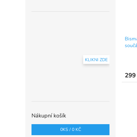
Bisma
součá
KLIKNI ZDE
299
Nákupní košík
0
KS /
0 KČ