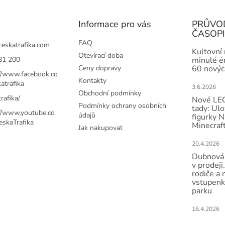
v
k
Informace pro vás
PRŮVO
y
ČASOP
v
ý
FAQ
ceskatrafika.com
Kultovní
p
Otevírací doba
31 200
minulé ér
i
Ceny dopravy
60 novýc
s
://www.facebook.co
u
Kontakty
atrafika
3.6.2026
Obchodní podmínky
rafika/
Nové LEG
Podmínky ochrany osobních
tady: Ulo
://www.youtube.co
údajů
figurky N
skaTrafika
Minecraft
Jak nakupovat
20.4.2026
Dubnová 
v prodeji.
rodiče a 
vstupenk
parku
16.4.2026