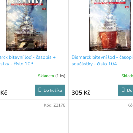
rck bitevní loď - časopis +
Bismarck bitevní loď - časopi
stky - číslo 103
součástky - číslo 104
Skladem
(1 ks)
Skla
Do košíku
Do
 Kč
305 Kč
Kód:
Z2178
Kó