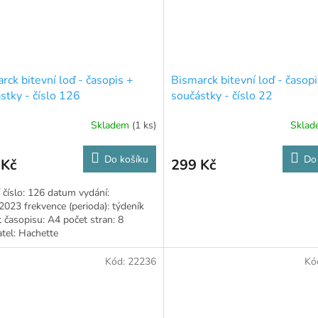
rck bitevní loď - časopis +
Bismarck bitevní loď - časopi
stky - číslo 126
součástky - číslo 22
Skladem
(1 ks)
Skla
Do košíku
Do
 Kč
299 Kč
 číslo: 126 datum vydání:
2023 frekvence (perioda): týdeník
 časopisu: A4 počet stran: 8
tel: Hachette
Kód:
22236
Kó