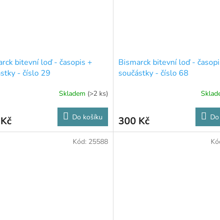
rck bitevní loď - časopis +
Bismarck bitevní loď - časopi
stky - číslo 29
součástky - číslo 68
Skladem
(>2 ks)
Skla
Do košíku
Do
 Kč
300 Kč
Kód:
25588
Kó