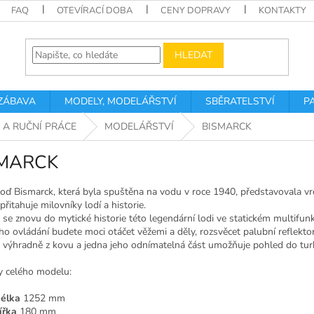
FAQ
OTEVÍRACÍ DOBA
CENY DOPRAVY
KONTAKTY
HLEDAT
 ZÁBAVA
MODELY, MODELÁŘSTVÍ
SBĚRATELSTVÍ
P
 A RUČNÍ PRÁCE
MODELÁŘSTVÍ
BISMARCK
MARCK
loď Bismarck, která byla spuštěna na vodu v roce 1940, představovala vrch
řitahuje milovníky lodí a historie.
 se znovu do mytické historie této legendární lodi ve statickém multifu
ho ovládání budete moci otáčet věžemi a děly, rozsvěcet palubní reflekt
 výhradně z kovu a jedna jeho odnímatelná část umožňuje pohled do turb
 celého modelu:
élka
1252 mm
ířka
180 mm