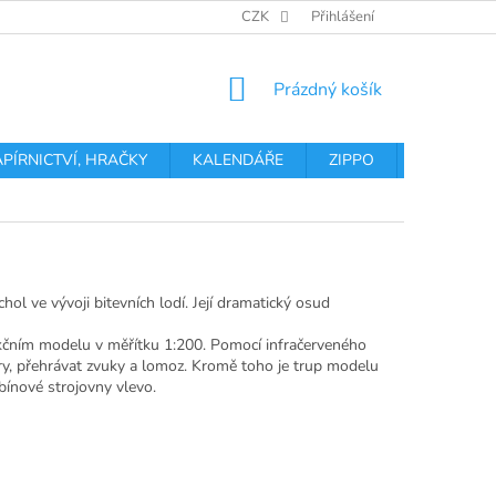
OBCHODNÍ PODMÍNKY
PODMÍNKY OCHRANY OSOBNÍCH ÚDA
CZK
Přihlášení
NÁKUPNÍ
Prázdný košík
KOŠÍK
APÍRNICTVÍ, HRAČKY
KALENDÁŘE
ZIPPO
Obchodní 
ol ve vývoji bitevních lodí. Její dramatický osud
nkčním modelu v měřítku 1:200. Pomocí infračerveného
ory, přehrávat zvuky a lomoz. Kromě toho je trup modelu
ínové strojovny vlevo.