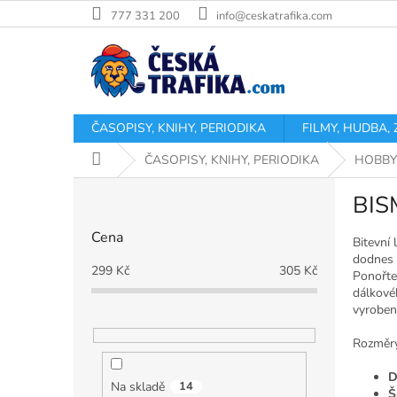
Přejít
777 331 200
info@ceskatrafika.com
na
obsah
ČASOPISY, KNIHY, PERIODIKA
FILMY, HUDBA,
Domů
ČASOPISY, KNIHY, PERIODIKA
HOBBY
P
BIS
o
s
Cena
t
Bitevní 
dodnes p
r
299
Kč
305
Kč
Ponořte
a
dálkové
n
vyroben
n
í
Rozměry
p
D
a
Na skladě
14
Š