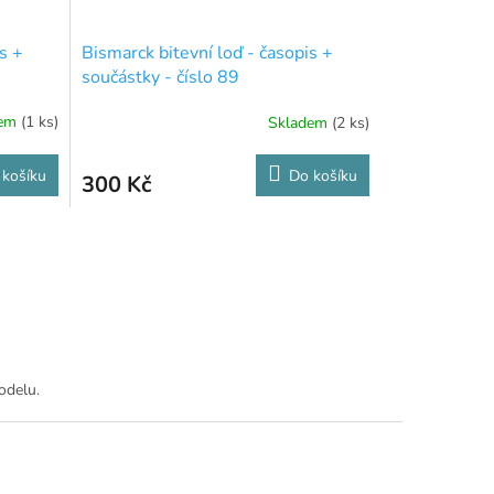
s +
Bismarck bitevní loď - časopis +
součástky - číslo 89
dem
(1 ks)
Skladem
(2 ks)
 košíku
Do košíku
300 Kč
odelu.