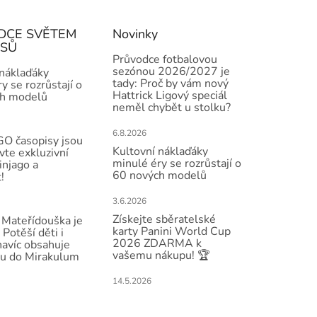
DCE SVĚTEM
Novinky
ISŮ
Průvodce fotbalovou
sezónou 2026/2027 je
 náklaďáky
tady: Proč by vám nový
y se rozrůstají o
Hattrick Ligový speciál
h modelů
neměl chybět u stolku?
6.8.2026
O časopisy jsou
Kultovní náklaďáky
vte exkluzivní
minulé éry se rozrůstají o
injago a
60 nových modelů
!
3.6.2026
Získejte sběratelské
Mateřídouška je
karty Panini World Cup
 Potěší děti i
2026 ZDARMA k
navíc obsahuje
vašemu nákupu! 🏆
u do Mirakulum
14.5.2026