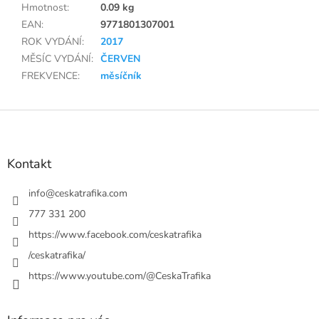
Hmotnost
:
0.09 kg
EAN
:
9771801307001
ROK VYDÁNÍ
:
2017
MĚSÍC VYDÁNÍ
:
ČERVEN
FREKVENCE
:
měsíčník
Z
á
p
a
Kontakt
t
í
info
@
ceskatrafika.com
777 331 200
https://www.facebook.com/ceskatrafika
/ceskatrafika/
https://www.youtube.com/@CeskaTrafika