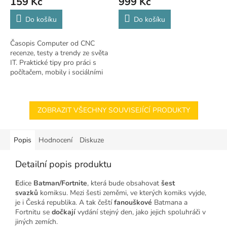
159 Kč
999 Kč
Do košíku
Do košíku
Časopis Computer od CNC
recenze, testy a trendy ze světa
IT. Praktické tipy pro práci s
počítačem, mobily i sociálními
sítěmi
ZOBRAZIT VŠECHNY SOUVISEJÍCÍ PRODUKTY
Popis
Hodnocení
Diskuze
Detailní popis produktu
E
dice
Batman/Fortnite
, která bude obsahovat
šest
svazků
komiksu. Mezi šesti zeměmi, ve kterých komiks vyjde,
je i Česká republika. A tak čeští
fanouškové
Batmana a
Fortnitu se
dočkají
vydání stejný den, jako jejich spoluhráči v
jiných zemích.