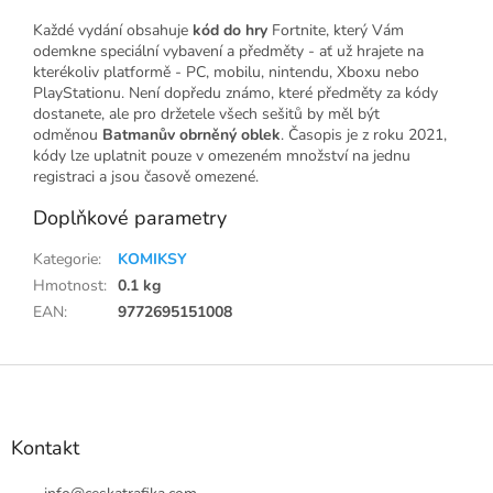
Každé vydání obsahuje
kód do hry
Fortnite, který Vám
odemkne speciální vybavení a předměty - ať už hrajete na
kterékoliv platformě - PC, mobilu, nintendu, Xboxu nebo
PlayStationu. Není dopředu známo, které předměty za kódy
dostanete, ale pro držetele všech sešitů by měl být
odměnou
Batmanův obrněný oblek
. Časopis je z roku 2021,
kódy lze uplatnit pouze v omezeném množství na jednu
registraci a jsou časově omezené.
Doplňkové parametry
Kategorie
:
KOMIKSY
Hmotnost
:
0.1 kg
EAN
:
9772695151008
Z
á
p
a
Kontakt
t