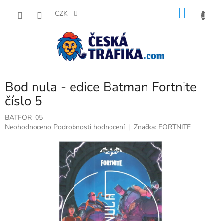
Přejít
NÁKU
na
CZK
obsah
KOŠÍK
Bod nula - edice Batman Fortnite
číslo 5
BATFOR_05
Průměrné
Neohodnoceno
Podrobnosti hodnocení
Značka:
FORTNITE
hodnocení
produktu
je
0,0
z
5
hvězdiček.