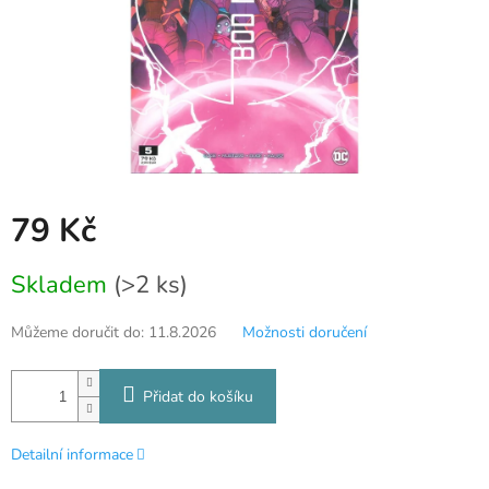
79 Kč
Měrná
Skladem
(>2 ks)
cena:
Můžeme doručit do:
11.8.2026
Možnosti doručení
Přidat do košíku
Detailní informace