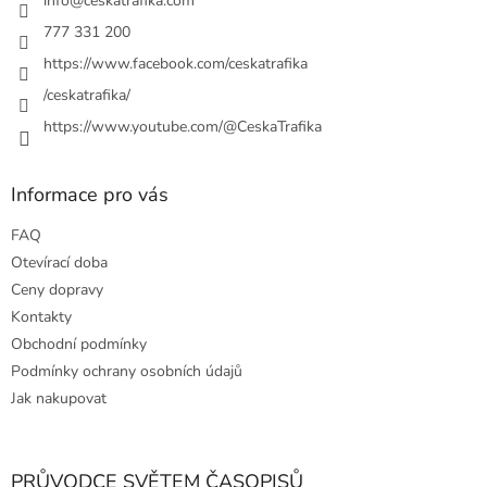
í
info
@
ceskatrafika.com
777 331 200
https://www.facebook.com/ceskatrafika
/ceskatrafika/
https://www.youtube.com/@CeskaTrafika
Informace pro vás
FAQ
Otevírací doba
Ceny dopravy
Kontakty
Obchodní podmínky
Podmínky ochrany osobních údajů
Jak nakupovat
PRŮVODCE SVĚTEM ČASOPISŮ