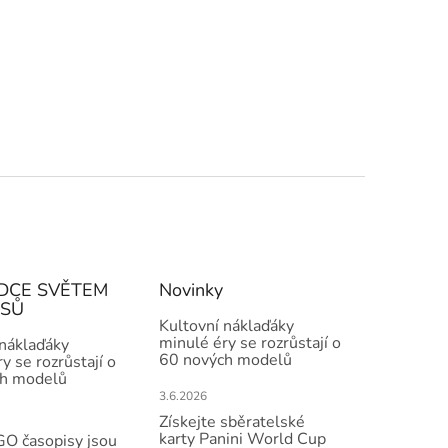
DCE SVĚTEM
Novinky
ISŮ
Kultovní náklaďáky
minulé éry se rozrůstají o
 náklaďáky
60 nových modelů
y se rozrůstají o
h modelů
3.6.2026
Získejte sběratelské
karty Panini World Cup
O časopisy jsou