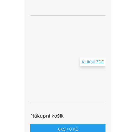
KLIKNI ZDE
Nákupní košík
0
KS /
0 KČ