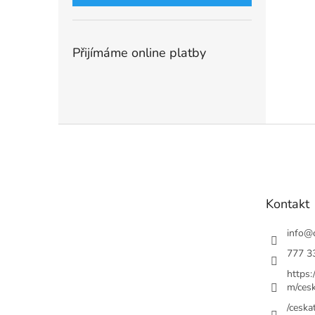
Přijímáme online platby
Z
á
p
a
t
Kontakt
í
info
@
777 3
https
m/cesk
/ceskat