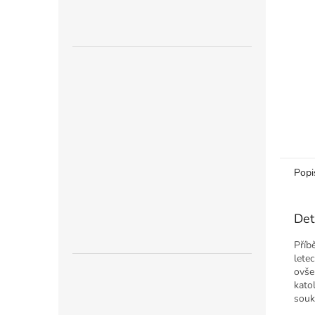
n
e
l
Popi
Det
Příb
lete
ovše
kato
souk