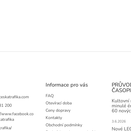
Informace pro vás
PRŮVO
ČASOP
FAQ
ceskatrafika.com
Kultovní
Otevírací doba
31 200
minulé ér
Ceny dopravy
60 novýc
://www.facebook.co
Kontakty
atrafika
3.6.2026
Obchodní podmínky
rafika/
Nové LEG