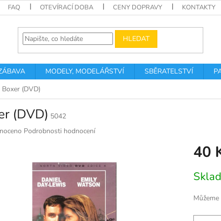
FAQ
OTEVÍRACÍ DOBA
CENY DOPRAVY
KONTAKTY
HLEDAT
 ZÁBAVA
MODELY, MODELÁŘSTVÍ
SBĚRATELSTVÍ
P
Boxer (DVD)
er (DVD)
5042
né
noceno
Podrobnosti hodnocení
ní
40 
u
Měrná
Skla
cena:
k.
Můžeme d