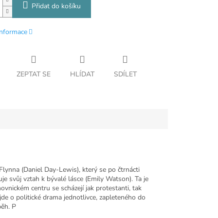
Přidat do košíku
informace
ZEPTAT SE
HLÍDAT
SDÍLET
ynna (Daniel Day-Lewis), který se po čtrnácti
uje svůj vztah k bývalé lásce (Emily Watson). Ta je
vnickém centru se scházejí jak protestanti, tak
 jde o politické drama jednotlivce, zapleteného do
běh. P