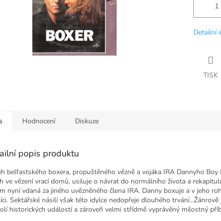
Detailní 
TISK
s
Hodnocení
Diskuze
ailní popis produktu
ěh belfastského boxera, propuštěného vězně a vojáka IRA Dannyho Boy Fl
ch ve vězení vrací domů, usiluje o návrat do normálního života a rekapitul
m nyní vdaná za jiného uvězněného člena IRA. Danny boxuje a v jeho roho
líci. Sektářské násilí však této idylce nedopřeje dlouhého trvání...Žánrově
olí historických událostí a zároveň velmi střídmě vyprávěný milostný pří