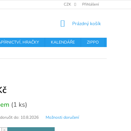
OBCHODNÍ PODMÍNKY
PODMÍNKY OCHRANY OSOBNÍCH ÚDA
CZK
Přihlášení
NÁKUPNÍ
Prázdný košík
KOŠÍK
APÍRNICTVÍ, HRAČKY
KALENDÁŘE
ZIPPO
Obchodní 
Kč
dem
(1 ks)
oručit do:
10.8.2026
Možnosti doručení