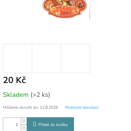
20 Kč
Měrná
Skladem
(>2 ks)
cena:
Můžeme doručit do:
12.8.2026
Možnosti doručení
Přidat do košíku