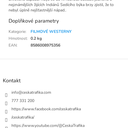
nejznámějších žijících Indiánů Sedícího býka brzy zjistil, že to
nebyl úplně nejšťastnější nápad..
Doplňkové parametry
Kategorie
:
FILMOVÉ WESTERNY
Hmotnost
:
0.2 kg
EAN
:
8586008975356
Z
á
p
a
Kontakt
t
í
info
@
ceskatrafika.com
777 331 200
https://www.facebook.com/ceskatrafika
/ceskatrafika/
https://www.youtube.com/@CeskaTrafika