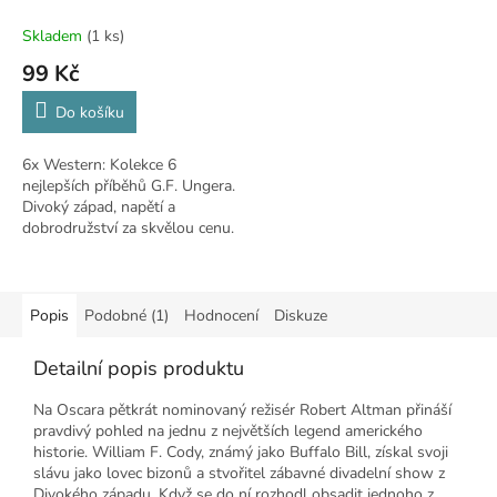
Skladem
(1 ks)
99 Kč
Do košíku
6x Western: Kolekce 6
nejlepších příběhů G.F. Ungera.
Divoký západ, napětí a
dobrodružství za skvělou cenu.
Popis
Podobné (1)
Hodnocení
Diskuze
Detailní popis produktu
Na Oscara pětkrát nominovaný režisér Robert Altman přináší
pravdivý pohled na jednu z největších legend amerického
historie. William F. Cody, známý jako Buffalo Bill, získal svoji
slávu jako lovec bizonů a stvořitel zábavné divadelní show z
Divokého západu. Když se do ní rozhodl obsadit jednoho z