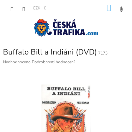
Přejít
NÁKU
na
CZK
obsah
KOŠÍK
Buffalo Bill a Indiáni (DVD)
7173
Průměrné
Neohodnoceno
Podrobnosti hodnocení
hodnocení
produktu
je
0,0
z
5
hvězdiček.