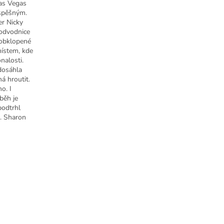
Las Vegas
úspěšným.
er Nicky
podvodnice
 obklopené
místem, kde
nalosti.
dosáhla
á hroutit.
o. I
běh je
podtrhl
s. Sharon