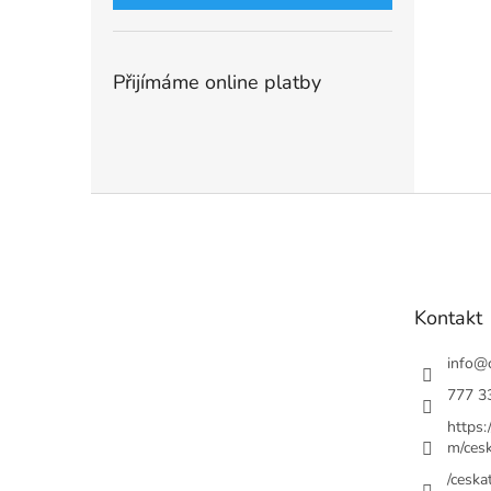
Přijímáme online platby
Z
á
p
a
t
Kontakt
í
info
@
777 3
https
m/cesk
/ceskat