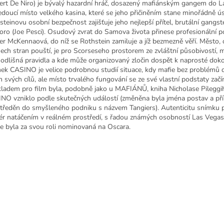
ert De Niro) je bývalý hazardní hráč, dosazený mafiánským gangem do 
edoucí místo velkého kasina, které se jeho přičiněním stane minořádně 
steinovu osobní bezpečnost zajišťuje jeho nejlepší přítel, brutální gangst
oro (Joe Pesci). Osudový zvrat do Samova života přinese profesionální 
er McKennaová, do níž se Rothstein zamiluje a jíž bezmezně věří. Město,
šech stran pouští, je pro Scorseseho prostorem ze zvláštní působivostí, 
í odlišná pravidla a kde může organizovaný zločin dospět k naprosté doko
ek CASINO je velice podrobnou studií situace, kdy mafie bez problémů 
h svých cílů, ale místo trvalého fungování se ze své vlastní podstaty začín
ladem pro film byla, podobně jako u MAFIÁNŮ, kniha Nicholase Pileggih
NO vzniklo podle skutečných událostí (změněna byla jména postav a pří
tředěn do smyšleného podniku s názvem Tangiers). Autenticitu snímku 
sér natáčením v reálném prostředí, s řadou známých osobností Las Vega
e byla za svou roli nominovaná na Oscara.