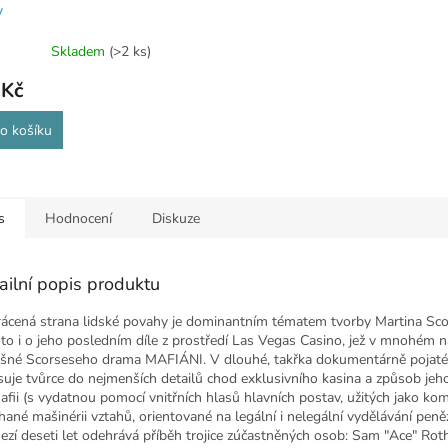
y
Skladem
(>2 ks)
 Kč
o košíku
s
Hodnocení
Diskuze
ailní popis produktu
ácená strana lidské povahy je dominantním tématem tvorby Martina Sco
í to i o jeho posledním díle z prostředí Las Vegas Casino, jež v mnohém 
šné Scorseseho drama MAFIÁNI. V dlouhé, takřka dokumentárně pojaté 
suje tvůrce do nejmenších detailů chod exklusivního kasina a způsob jeh
afii (s vydatnou pomocí vnitřních hlasů hlavních postav, užitých jako ko
hané mašinérii vztahů, orientované na legální i nelegální vydělávání peněz
ezí deseti let odehrává příběh trojice zúčastněných osob: Sam "Ace" Rot