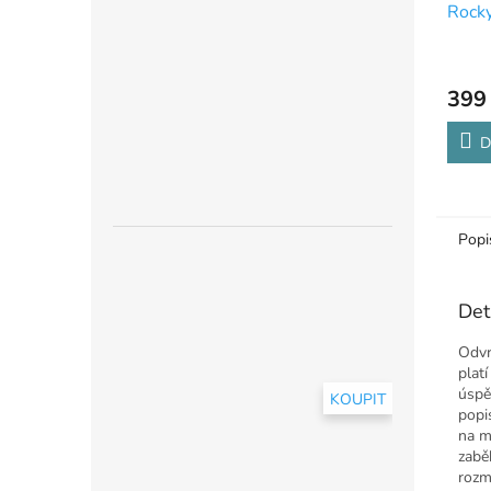
Rock
399
D
Popi
Det
Odvr
plat
úspě
KOUPIT
popi
na m
zabě
rozm