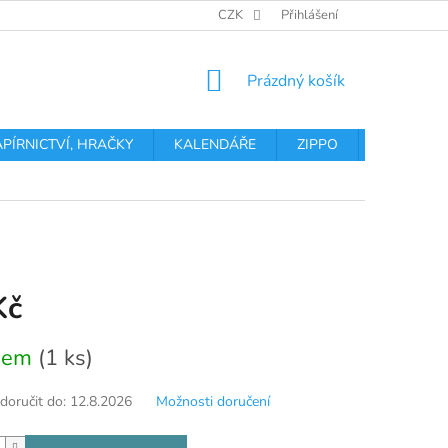
OBCHODNÍ PODMÍNKY
PODMÍNKY OCHRANY OSOBNÍCH ÚDA
CZK
Přihlášení
NÁKUPNÍ
Prázdný košík
KOŠÍK
APÍRNICTVÍ, HRAČKY
KALENDÁŘE
ZIPPO
Obchodní 
Kč
dem
(1 ks)
oručit do:
12.8.2026
Možnosti doručení