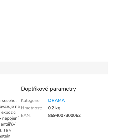
Doplňkové parametry
rseseho:
Kategorie
:
DRAMA
navazuje na
Hmotnost
:
0.2 kg
expozici
EAN
:
8594007300062
o napojení
mentář).V
, se v
hstein