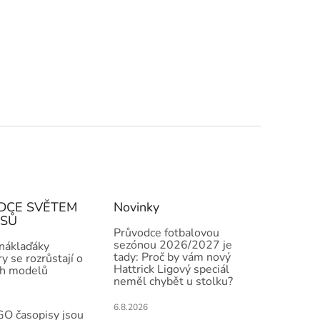
DCE SVĚTEM
Novinky
ISŮ
Průvodce fotbalovou
sezónou 2026/2027 je
 náklaďáky
tady: Proč by vám nový
y se rozrůstají o
Hattrick Ligový speciál
h modelů
neměl chybět u stolku?
6.8.2026
O časopisy jsou