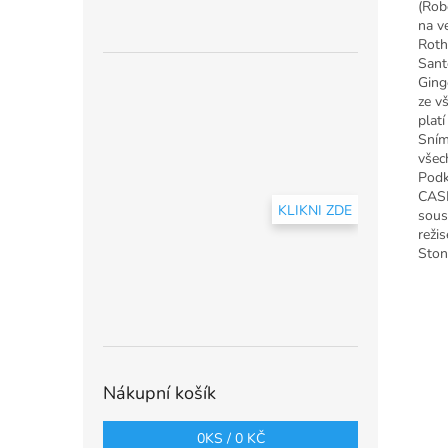
(Rob
na v
Roth
Sant
Ging
ze v
plat
Sním
všec
Podk
CASI
KLIKNI ZDE
sous
reži
Ston
Nákupní košík
0
KS /
0 KČ