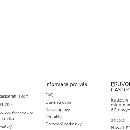
Informace pro vás
PRŮVO
ČASOP
FAQ
ceskatrafika.com
Kultovní
Otevírací doba
31 200
minulé ér
Ceny dopravy
60 novýc
://www.facebook.co
Kontakty
atrafika
3.6.2026
Obchodní podmínky
rafika/
Nové LEG