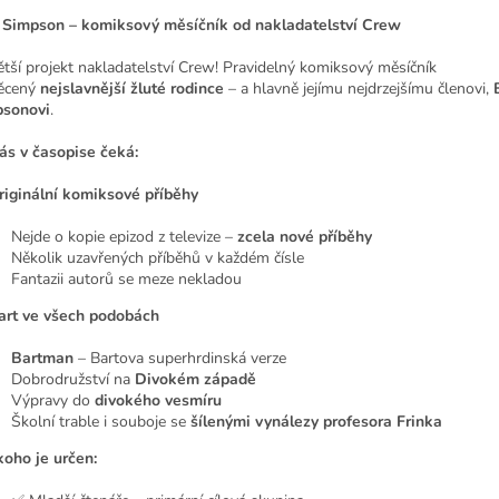
 Simpson – komiksový měsíčník od nakladatelství Crew
ětší projekt nakladatelství Crew! Pravidelný komiksový měsíčník
ěcený
nejslavnější žluté rodince
– a hlavně jejímu nejdrzejšímu členovi,
sonovi
.
ás v časopise čeká:
riginální komiksové příběhy
Nejde o kopie epizod z televize –
zcela nové příběhy
Několik uzavřených příběhů v každém čísle
Fantazii autorů se meze nekladou
art ve všech podobách
Bartman
– Bartova superhrdinská verze
Dobrodružství na
Divokém západě
Výpravy do
divokého vesmíru
Školní trable i souboje se
šílenými vynálezy profesora Frinka
koho je určen: