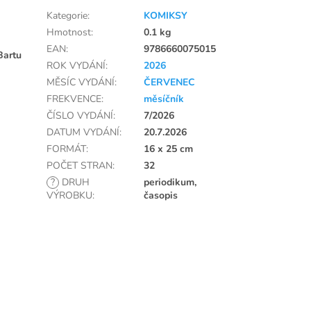
Kategorie
:
KOMIKSY
Hmotnost
:
0.1 kg
EAN
:
9786660075015
Bartu
ROK VYDÁNÍ
:
2026
MĚSÍC VYDÁNÍ
:
ČERVENEC
FREKVENCE
:
měsíčník
ČÍSLO VYDÁNÍ
:
7/2026
DATUM VYDÁNÍ
:
20.7.2026
FORMÁT
:
16 x 25 cm
POČET STRAN
:
32
?
DRUH
periodikum,
VÝROBKU
:
časopis