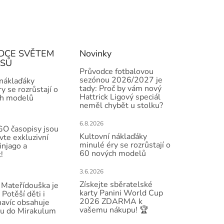
DCE SVĚTEM
Novinky
ISŮ
Průvodce fotbalovou
sezónou 2026/2027 je
 náklaďáky
tady: Proč by vám nový
y se rozrůstají o
Hattrick Ligový speciál
h modelů
neměl chybět u stolku?
6.8.2026
O časopisy jsou
Kultovní náklaďáky
vte exkluzivní
minulé éry se rozrůstají o
injago a
60 nových modelů
!
3.6.2026
Získejte sběratelské
Mateřídouška je
karty Panini World Cup
 Potěší děti i
2026 ZDARMA k
navíc obsahuje
vašemu nákupu! 🏆
u do Mirakulum