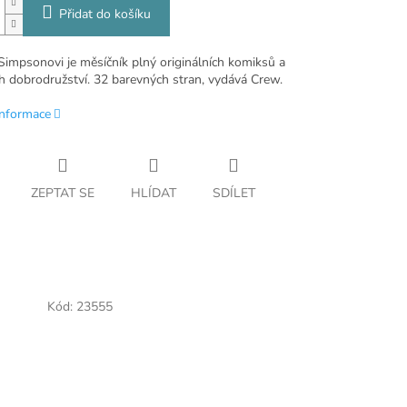
Přidat do košíku
Simpsonovi je měsíčník plný originálních komiksů a
h dobrodružství. 32 barevných stran, vydává Crew.
informace
ZEPTAT SE
HLÍDAT
SDÍLET
Kód:
23555