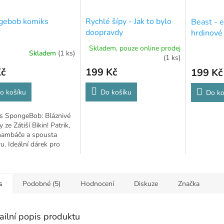
gebob komiks
Rychlé šípy - Jak to bylo
Beast - 
doopravdy
hrdinové
Skladem, pouze online prodej
Skladem
(1 ks)
(1 ks)
Kč
199 Kč
199 Kč
o košíku
Do košíku
Do ko
s SpongeBob: Bláznivé
 ze Zátiší Bikin! Patrik,
 hambáče a spousta
. Ideální dárek pro
anoušky.
s
Podobné (5)
Hodnocení
Diskuze
Značka
ailní popis produktu