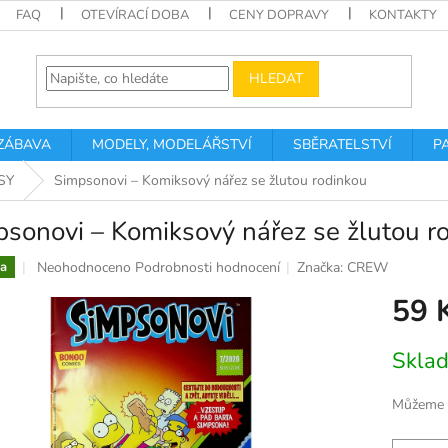
FAQ
OTEVÍRACÍ DOBA
CENY DOPRAVY
KONTAKTY
HLEDAT
 ZÁBAVA
MODELY, MODELÁŘSTVÍ
SBĚRATELSTVÍ
P
SY
Simpsonovi – Komiksový nářez se žlutou rodinkou
sonovi – Komiksový nářez se žlutou r
Průměrné
Neohodnoceno
Podrobnosti hodnocení
Značka:
CREW
a
hodnocení
59 
produktu
je
0,0
Měrná
Skla
z
cena:
5
hvězdiček.
Můžeme d