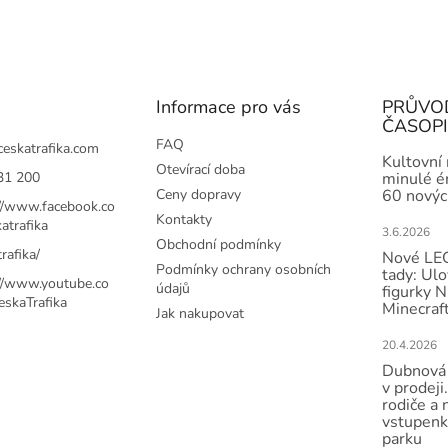
Informace pro vás
PRŮVO
ČASOP
FAQ
ceskatrafika.com
Kultovní
Otevírací doba
31 200
minulé ér
Ceny dopravy
60 novýc
://www.facebook.co
Kontakty
atrafika
3.6.2026
Obchodní podmínky
rafika/
Nové LEG
Podmínky ochrany osobních
tady: Ulo
://www.youtube.co
údajů
figurky N
skaTrafika
Minecraft
Jak nakupovat
20.4.2026
Dubnová 
v prodeji.
rodiče a 
vstupenk
parku