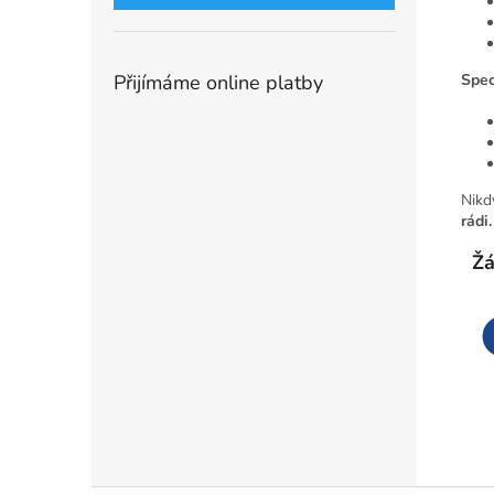
Přijímáme online platby
Spec
Nikd
rádi.
Žá