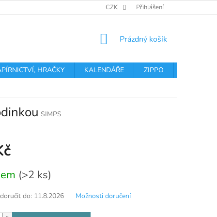
OBCHODNÍ PODMÍNKY
PODMÍNKY OCHRANY OSOBNÍCH ÚDA
CZK
Přihlášení
NÁKUPNÍ
Prázdný košík
KOŠÍK
APÍRNICTVÍ, HRAČKY
KALENDÁŘE
ZIPPO
Obchodní 
odinkou
SIMPS
Kč
dem
(>2 ks)
oručit do:
11.8.2026
Možnosti doručení