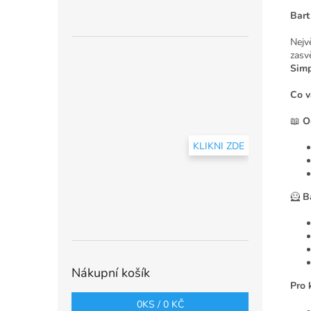
Bart
Nejv
zasv
Simp
Co v
📖
O
KLIKNI ZDE
🦸
B
Nákupní košík
Pro 
0
KS /
0 KČ