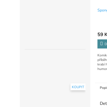
Spon
59 
D
Komik
příběhy
krabí
humoru
malé f
KOUPIT
Popi
Det