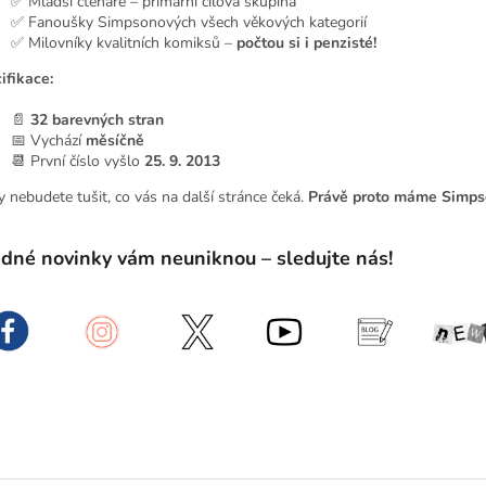
✅ Mladší čtenáře – primární cílová skupina
✅ Fanoušky Simpsonových všech věkových kategorií
✅ Milovníky kvalitních komiksů –
počtou si i penzisté!
ifikace:
📄
32 barevných stran
📅 Vychází
měsíčně
📆 První číslo vyšlo
25. 9. 2013
y nebudete tušit, co vás na další stránce čeká.
Právě proto máme Simps
dné novinky vám neuniknou – sledujte nás!